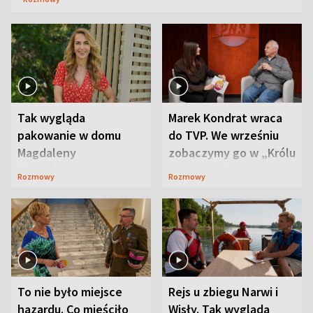
Tak wygląda
Marek Kondrat wraca
pakowanie w domu
do TVP. We wrześniu
Magdaleny
zobaczymy go w „Królu
Waligórskiej-Lisieckiej.
Maciusiu I”
Rozmowy
Rozmowy
Mąż nie odpuszcza
To nie było miejsce
Rejs u zbiegu Narwi i
hazardu. Co mieściło
Wisły. Tak wygląda