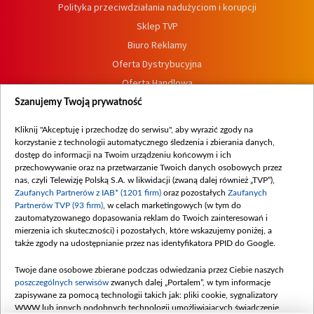
Polityka przeciwdziałania nadużyciom i korupcji
Sklep TVP
Biuro Reklamy
Oferta Dystrybucyjna
Oferta Handlowa
Dostępność
Szanujemy Twoją prywatność
Moje zgody
Kliknij "Akceptuję i przechodzę do serwisu", aby wyrazić zgody na
Procedura zgłoszeń wewnętrznych
korzystanie z technologii automatycznego śledzenia i zbierania danych,
dostęp do informacji na Twoim urządzeniu końcowym i ich
przechowywanie oraz na przetwarzanie Twoich danych osobowych przez
nas, czyli Telewizję Polską S.A. w likwidacji (zwaną dalej również „TVP”),
Zaufanych Partnerów z IAB* (1201 firm)
oraz pozostałych
Zaufanych
Partnerów TVP (93 firm)
, w celach marketingowych (w tym do
zautomatyzowanego dopasowania reklam do Twoich zainteresowań i
mierzenia ich skuteczności) i pozostałych, które wskazujemy poniżej, a
także zgody na udostępnianie przez nas identyfikatora PPID do Google.
Twoje dane osobowe zbierane podczas odwiedzania przez Ciebie naszych
poszczególnych serwisów
zwanych dalej „Portalem”, w tym informacje
zapisywane za pomocą technologii takich jak: pliki cookie, sygnalizatory
WWW lub innych podobnych technologii umożliwiających świadczenie