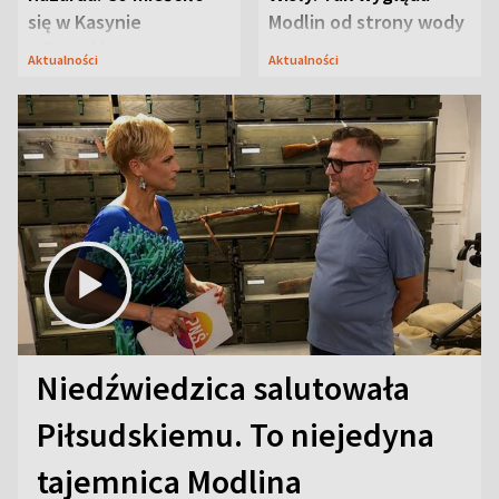
się w Kasynie
Modlin od strony wody
Oficerskim?
Aktualności
Aktualności
Niedźwiedzica salutowała
Piłsudskiemu. To niejedyna
tajemnica Modlina