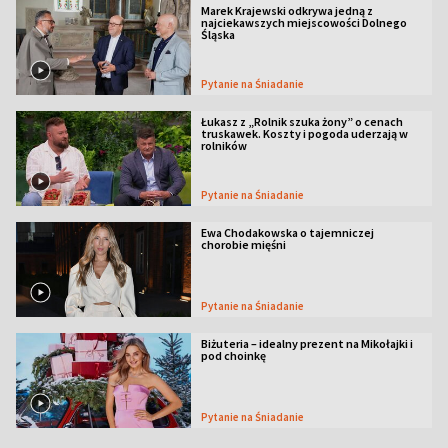
Marek Krajewski odkrywa jedną z
najciekawszych miejscowości Dolnego
Śląska
Pytanie na Śniadanie
Łukasz z „Rolnik szuka żony” o cenach
truskawek. Koszty i pogoda uderzają w
rolników
Pytanie na Śniadanie
Ewa Chodakowska o tajemniczej
chorobie mięśni
Pytanie na Śniadanie
Biżuteria – idealny prezent na Mikołajki i
pod choinkę
Pytanie na Śniadanie