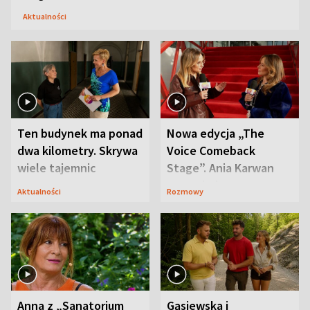
Aktualności
Ten budynek ma ponad
Nowa edycja „The
dwa kilometry. Skrywa
Voice Comeback
wiele tajemnic
Stage”. Ania Karwan
zapowiada
Aktualności
Rozmowy
niespodzianki
Anna z „Sanatorium
Gąsiewska i