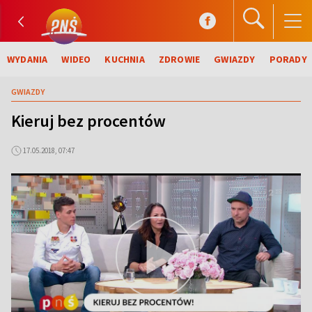
WYDANIA
WIDEO
KUCHNIA
ZDROWIE
GWIAZDY
PORADY
GWIAZDY
Kieruj bez procentów
17.05.2018, 07:47