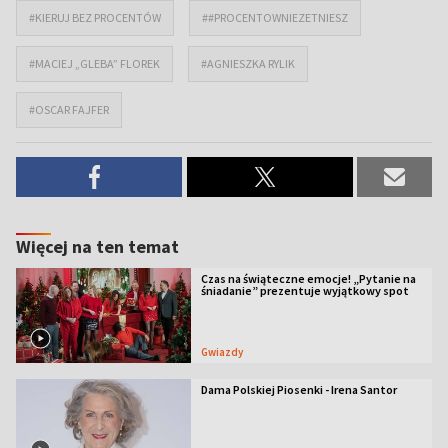
#KIERUJ BEZ PROCENTÓW
##PROCENTOWNIEZETNIESZ
#MACIEJ „GLEBA” FLOREK
#AGNIESZKA RYLIK
#OSCAR FAJFER
Więcej na ten temat
Czas na świąteczne emocje! „Pytanie na
śniadanie” prezentuje wyjątkowy spot
Gwiazdy
Dama Polskiej Piosenki - Irena Santor