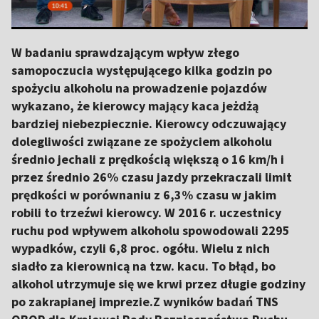
W badaniu sprawdzającym wpływ złego
samopoczucia występującego kilka godzin po
spożyciu alkoholu na prowadzenie pojazdów
wykazano, że kierowcy mający kaca jeżdżą
bardziej niebezpiecznie. Kierowcy odczuwający
dolegliwości związane ze spożyciem alkoholu
średnio jechali z prędkością większą o 16 km/h i
przez średnio 26% czasu jazdy przekraczali limit
prędkości w porównaniu z 6,3% czasu w jakim
robili to trzeźwi kierowcy. W 2016 r. uczestnicy
ruchu pod wpływem alkoholu spowodowali 2295
wypadków, czyli 6,8 proc. ogółu. Wielu z nich
siadło za kierownicą na tzw. kacu. To błąd, bo
alkohol utrzymuje się we krwi przez długie godziny
po zakrapianej imprezie.Z wyników badań TNS