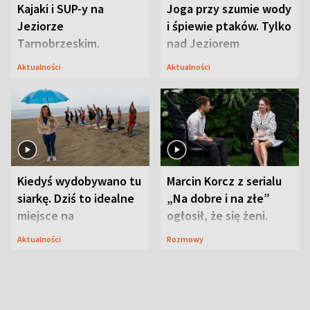
Kajaki i SUP-y na
Joga przy szumie wody
Jeziorze
i śpiewie ptaków. Tylko
Tarnobrzeskim.
nad Jeziorem
Przyrodnicy zwracają
Tarnobrzeskim
Aktualności
Aktualności
uwagę na coś jeszcze
Kiedyś wydobywano tu
Marcin Korcz z serialu
siarkę. Dziś to idealne
„Na dobre i na złe”
miejsce na
ogłosił, że się żeni.
wypoczynek
Zdradził, co zmienił
Aktualności
Rozmowy
syn