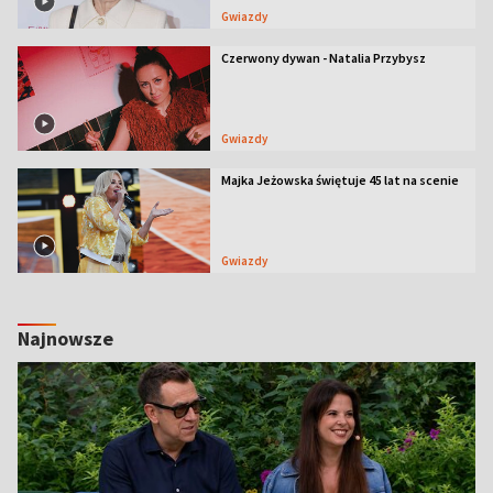
Gwiazdy
Czerwony dywan - Natalia Przybysz
Gwiazdy
Majka Jeżowska świętuje 45 lat na scenie
Gwiazdy
Najnowsze