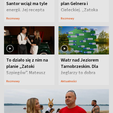
Santor wciąż ma tyle
plan Gelnera i
energii. Jej recepta
Cieleckiej. „Zatoka
jest zaskakująco
szpiegów” od razu ich
Rozmowy
Rozmowy
prosta
zaskoczyła
To działo się z nim na
Wiatr nad Jeziorem
planie „Zatoki
Tarnobrzeskim. Dla
Szpiegów”. Mateusz
żeglarzy to dobra
Janicki odsłonił
wiadomość
Rozmowy
Aktualności
aktorski sekret