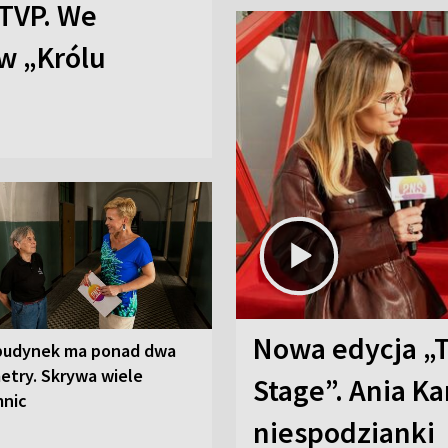
TVP. We
w „Królu
Nowa edycja „
budynek ma ponad dwa
etry. Skrywa wiele
Stage”. Ania K
mnic
niespodzianki