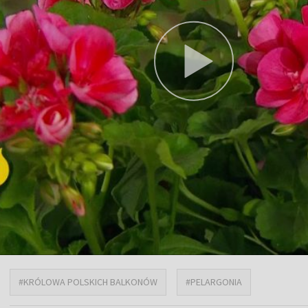
#KRÓLOWA POLSKICH BALKONÓW
#PELARGONIA