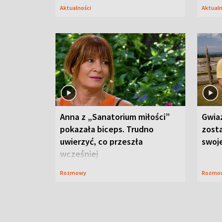
Aktualności
Aktual
Anna z „Sanatorium miłości”
Gwia
pokazała biceps. Trudno
zost
uwierzyć, co przeszła
swoj
wcześniej
Rozmowy
Rozmo