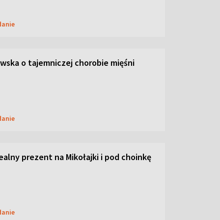
danie
ska o tajemniczej chorobie mięśni
danie
dealny prezent na Mikołajki i pod choinkę
danie