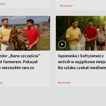
ności
Rozmowy
zdor „Barw szczęścia”
Gąsiewska i Sołtysiewicz
ał farmerem. Pokazał
wrócili w wyjątkowe miejs
e niezwykłe ranczo
Na szlaku czekał niedźwi
wy
Rozmowy