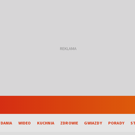
DANIA
WIDEO
KUCHNIA
ZDROWIE
GWIAZDY
PORADY
S