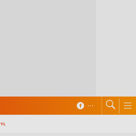
...
TYL