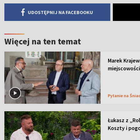
UDOSTĘPNIJ NA FACEBOOKU
Więcej na ten temat
Marek Krajew
miejscowości
Pytanie na Śnia
Łukasz z „Ro
Koszty i pog