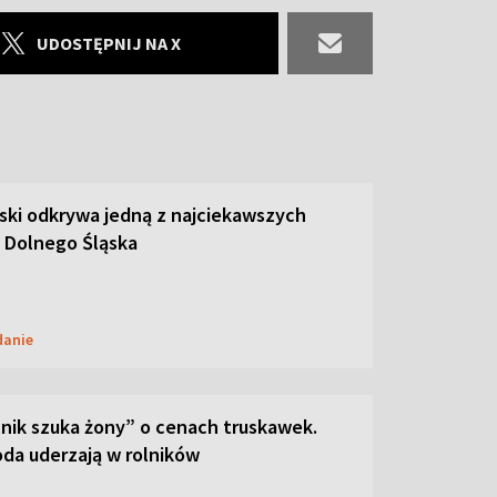
UDOSTĘPNIJ NA X
ski odkrywa jedną z najciekawszych
 Dolnego Śląska
danie
lnik szuka żony” o cenach truskawek.
oda uderzają w rolników