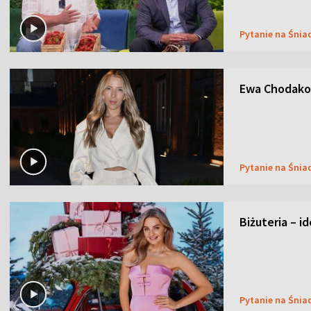
Pytanie na Śnia
Ewa Chodakow
Pytanie na Śnia
Biżuteria – i
Pytanie na Śnia