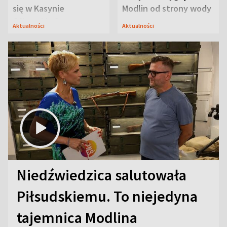
się w Kasynie
Modlin od strony wody
Oficerskim?
Aktualności
Aktualności
Niedźwiedzica salutowała
Piłsudskiemu. To niejedyna
tajemnica Modlina