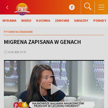
WYDANIA
WIDEO
KUCHNIA
ZDROWIE
GWIAZDY
PORADY
PYTANIE NA ŚNIADANIE
MIGRENA ZAPISANA W GENACH
15.05.2018, 07:33