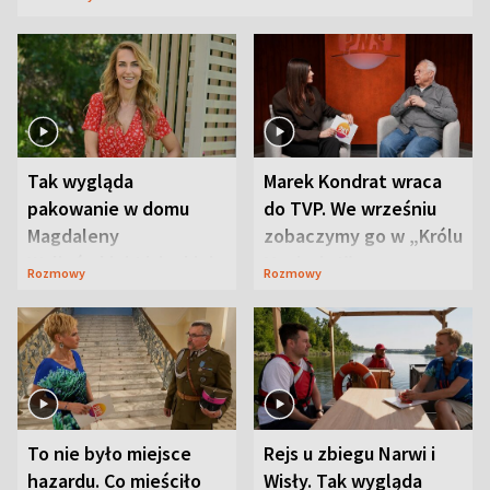
Tak wygląda
Marek Kondrat wraca
pakowanie w domu
do TVP. We wrześniu
Magdaleny
zobaczymy go w „Królu
Waligórskiej-Lisieckiej.
Maciusiu I”
Rozmowy
Rozmowy
Mąż nie odpuszcza
To nie było miejsce
Rejs u zbiegu Narwi i
hazardu. Co mieściło
Wisły. Tak wygląda