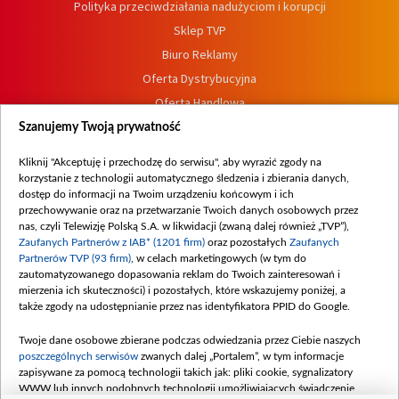
Polityka przeciwdziałania nadużyciom i korupcji
Sklep TVP
Biuro Reklamy
Oferta Dystrybucyjna
Oferta Handlowa
Dostępność
Szanujemy Twoją prywatność
Moje zgody
Kliknij "Akceptuję i przechodzę do serwisu", aby wyrazić zgody na
Procedura zgłoszeń wewnętrznych
korzystanie z technologii automatycznego śledzenia i zbierania danych,
dostęp do informacji na Twoim urządzeniu końcowym i ich
przechowywanie oraz na przetwarzanie Twoich danych osobowych przez
nas, czyli Telewizję Polską S.A. w likwidacji (zwaną dalej również „TVP”),
Zaufanych Partnerów z IAB* (1201 firm)
oraz pozostałych
Zaufanych
Partnerów TVP (93 firm)
, w celach marketingowych (w tym do
zautomatyzowanego dopasowania reklam do Twoich zainteresowań i
mierzenia ich skuteczności) i pozostałych, które wskazujemy poniżej, a
także zgody na udostępnianie przez nas identyfikatora PPID do Google.
Twoje dane osobowe zbierane podczas odwiedzania przez Ciebie naszych
poszczególnych serwisów
zwanych dalej „Portalem”, w tym informacje
zapisywane za pomocą technologii takich jak: pliki cookie, sygnalizatory
WWW lub innych podobnych technologii umożliwiających świadczenie