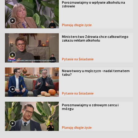
Porozmawiajmy o wpływie alkoholu na
zdrowie
Planuję długie życie
Ministerstwo Zdrowia chce całkowitego
zakazu reklam alkoholu
Pytanie na Śniadanie
Nowotwory u mężczyzn - nadal tematem
tabu?
Pytanie na Śniadanie
Porozmawiajmy o zdrowym sercu i
mózgu
Planuję długie życie