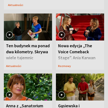
Aktualności
Ten budynek ma ponad
Nowa edycja „The
dwa kilometry. Skrywa
Voice Comeback
wiele tajemnic
Stage”. Ania Karwan
zapowiada
Aktualności
Rozmowy
niespodzianki
Anna z „Sanatorium
Gąsiewska i