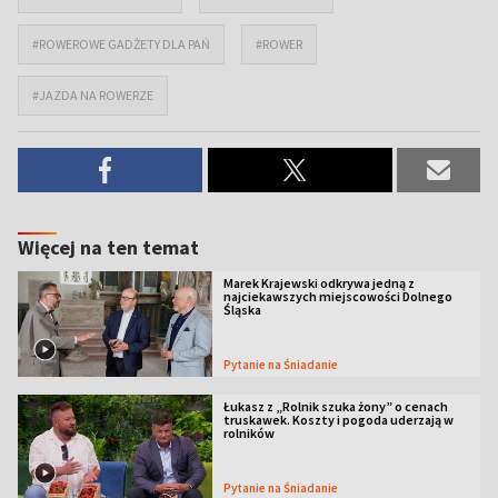
#ROWEROWE GADŻETY DLA PAŃ
#ROWER
#JAZDA NA ROWERZE
Więcej na ten temat
Marek Krajewski odkrywa jedną z
najciekawszych miejscowości Dolnego
Śląska
Pytanie na Śniadanie
Łukasz z „Rolnik szuka żony” o cenach
truskawek. Koszty i pogoda uderzają w
rolników
Pytanie na Śniadanie