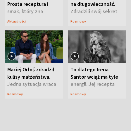
Prosta receptura i
na długowieczność.
smak, który zna
Zdradzili swój sekret
Lubelszczyzna
Aktualności
Rozmowy
Maciej Orłoś zdradził
To dlatego Irena
kulisy małżeństwa.
Santor wciąż ma tyle
Jedna sytuacja wraca
energii. Jej recepta
jak bumerang
jest zaskakująco
Rozmowy
Rozmowy
prosta