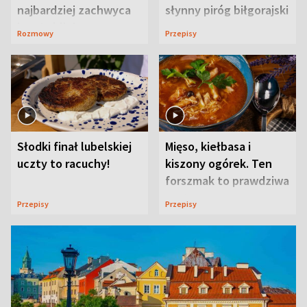
najbardziej zachwyca
słynny piróg biłgorajski
ją w Lublinie
Rozmowy
Przepisy
Słodki finał lubelskiej
Mięso, kiełbasa i
uczty to racuchy!
kiszony ogórek. Ten
forszmak to prawdziwa
uczta
Przepisy
Przepisy