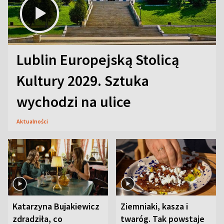
Lublin Europejską Stolicą
Kultury 2029. Sztuka
wychodzi na ulice
Aktualności
Katarzyna Bujakiewicz
Ziemniaki, kasza i
zdradziła, co
twaróg. Tak powstaje