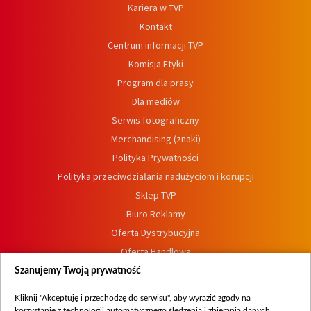
Kariera w TVP
Kontakt
Centrum informacji TVP
Komisja Etyki
Program dla prasy
Dla mediów
Serwis fotograficzny
Merchandising (znaki)
Polityka Prywatności
Polityka przeciwdziałania nadużyciom i korupcji
Sklep TVP
Biuro Reklamy
Oferta Dystrybucyjna
Oferta Handlowa
Dostępność
Szanujemy Twoją prywatność
Moje zgody
Kliknij "Akceptuję i przechodzę do serwisu", aby wyrazić zgody na
Procedura zgłoszeń wewnętrznych
korzystanie z technologii automatycznego śledzenia i zbierania danych,