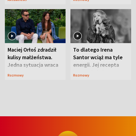
Maciej Orłoś zdradził
To dlatego Irena
kulisy małżeństwa.
Santor wciąż ma tyle
Jedna sytuacja wraca
energii. Jej recepta
jak bumerang
jest zaskakująco
Rozmowy
Rozmowy
prosta