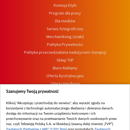
Komisja Etyki
Program dla prasy
Dla mediów
Serwis fotograficzny
Merchandising (znaki)
Polityka Prywatności
Polityka przeciwdziałania nadużyciom i korupcji
Sklep TVP
Biuro Reklamy
Oferta Dystrybucyjna
Oferta Handlowa
Dostępność
Szanujemy Twoją prywatność
Moje zgody
Kliknij "Akceptuję i przechodzę do serwisu", aby wyrazić zgody na
Procedura zgłoszeń wewnętrznych
korzystanie z technologii automatycznego śledzenia i zbierania danych,
dostęp do informacji na Twoim urządzeniu końcowym i ich
przechowywanie oraz na przetwarzanie Twoich danych osobowych przez
nas, czyli Telewizję Polską S.A. w likwidacji (zwaną dalej również „TVP”),
Zaufanych Partnerów z IAB* (1201 firm)
oraz pozostałych
Zaufanych