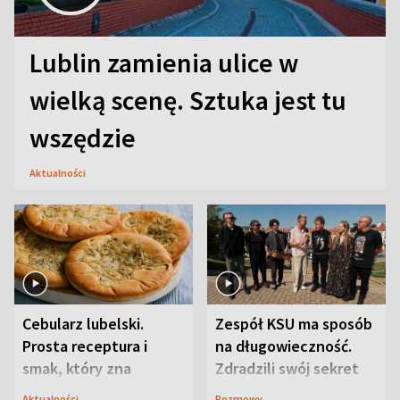
Lublin zamienia ulice w
wielką scenę. Sztuka jest tu
wszędzie
Aktualności
Cebularz lubelski.
Zespół KSU ma sposób
Prosta receptura i
na długowieczność.
smak, który zna
Zdradzili swój sekret
Lubelszczyzna
Aktualności
Rozmowy