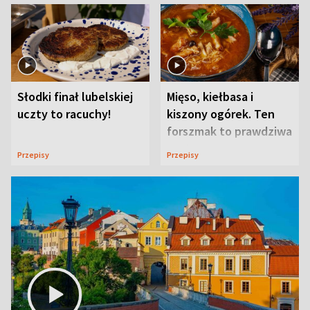
Słodki finał lubelskiej
Mięso, kiełbasa i
uczty to racuchy!
kiszony ogórek. Ten
forszmak to prawdziwa
uczta
Przepisy
Przepisy