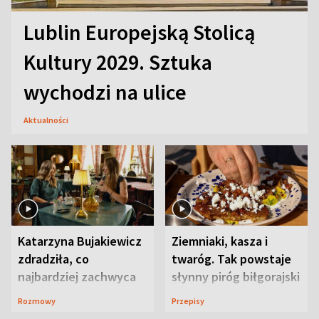
Lublin Europejską Stolicą
Kultury 2029. Sztuka
wychodzi na ulice
Aktualności
Katarzyna Bujakiewicz
Ziemniaki, kasza i
zdradziła, co
twaróg. Tak powstaje
najbardziej zachwyca
słynny piróg biłgorajski
ją w Lublinie
Rozmowy
Przepisy