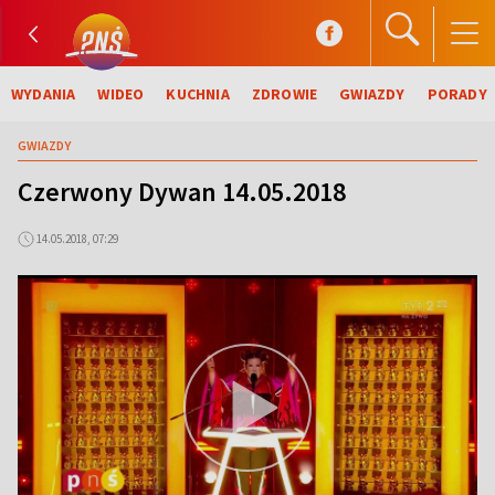
WYDANIA
WIDEO
KUCHNIA
ZDROWIE
GWIAZDY
PORADY
GWIAZDY
Czerwony Dywan 14.05.2018
14.05.2018, 07:29