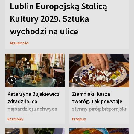
Lublin Europejską Stolicą
Kultury 2029. Sztuka
wychodzi na ulice
Aktualności
Katarzyna Bujakiewicz
Ziemniaki, kasza i
zdradziła, co
twaróg. Tak powstaje
najbardziej zachwyca
słynny piróg biłgorajski
ją w Lublinie
Rozmowy
Przepisy