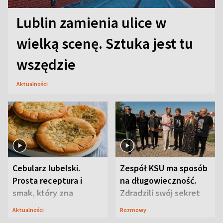
Lublin zamienia ulice w
wielką scenę. Sztuka jest tu
wszędzie
Aktualności
Cebularz lubelski.
Zespół KSU ma sposób
Prosta receptura i
na długowieczność.
smak, który zna
Zdradzili swój sekret
Lubelszczyzna
Aktualności
Rozmowy