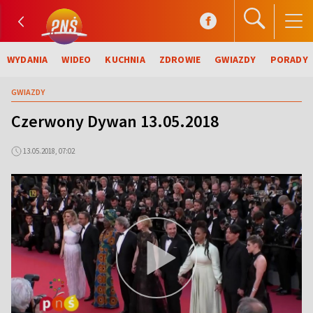
WYDANIA
WIDEO
KUCHNIA
ZDROWIE
GWIAZDY
PORADY
GWIAZDY
Czerwony Dywan 13.05.2018
13.05.2018, 07:02