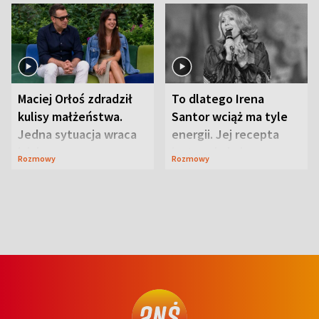
Maciej Orłoś zdradził
To dlatego Irena
kulisy małżeństwa.
Santor wciąż ma tyle
Jedna sytuacja wraca
energii. Jej recepta
jak bumerang
jest zaskakująco
Rozmowy
Rozmowy
prosta