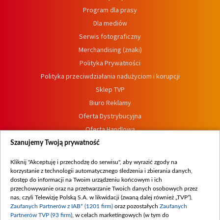
Program dla prasy
Dla mediów
Serwis fotograficzny
Merchandising (znaki)
Polityka Prywatności
Polityka przeciwdziałania nadużyciom i korupcji
Sklep TVP
Biuro Reklamy
Oferta Dystrybucyjna
Oferta Handlowa
Dostępność
Szanujemy Twoją prywatność
Moje zgody
Kliknij "Akceptuję i przechodzę do serwisu", aby wyrazić zgody na
Procedura zgłoszeń wewnętrznych
korzystanie z technologii automatycznego śledzenia i zbierania danych,
dostęp do informacji na Twoim urządzeniu końcowym i ich
przechowywanie oraz na przetwarzanie Twoich danych osobowych przez
nas, czyli Telewizję Polską S.A. w likwidacji (zwaną dalej również „TVP”),
Zaufanych Partnerów z IAB* (1201 firm)
oraz pozostałych
Zaufanych
Partnerów TVP (93 firm)
, w celach marketingowych (w tym do