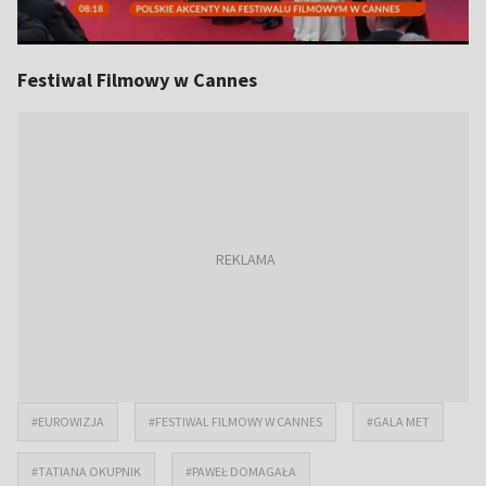
Festiwal Filmowy w Cannes
#EUROWIZJA
#FESTIWAL FILMOWY W CANNES
#GALA MET
#TATIANA OKUPNIK
#PAWEŁ DOMAGAŁA