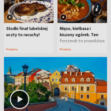
Słodki finał lubelskiej
Mięso, kiełbasa i
uczty to racuchy!
kiszony ogórek. Ten
forszmak to prawdziwa
uczta
Przepisy
Przepisy