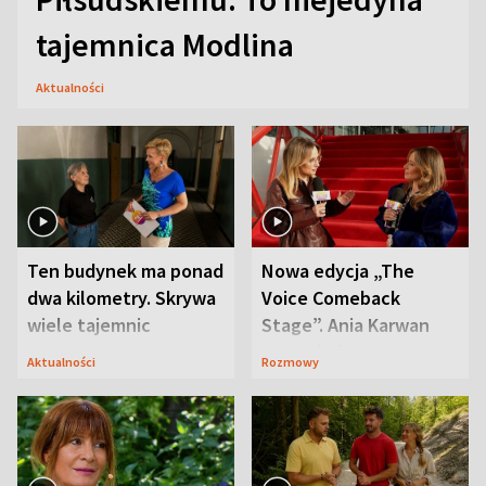
tajemnica Modlina
Aktualności
Ten budynek ma ponad
Nowa edycja „The
dwa kilometry. Skrywa
Voice Comeback
wiele tajemnic
Stage”. Ania Karwan
zapowiada
Aktualności
Rozmowy
niespodzianki