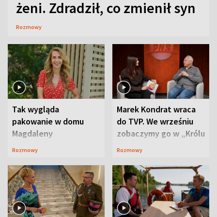
żeni. Zdradził, co zmienił syn
Rozmowy
Tak wygląda
Marek Kondrat wraca
pakowanie w domu
do TVP. We wrześniu
Magdaleny
zobaczymy go w „Królu
Waligórskiej-Lisieckiej.
Maciusiu I”
Rozmowy
Rozmowy
Mąż nie odpuszcza