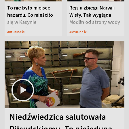
To nie było miejsce
Rejs u zbiegu Narwi i
hazardu. Co mieściło
Wisły. Tak wygląda
się w Kasynie
Modlin od strony wody
Oficerskim?
Aktualności
Aktualności
Niedźwiedzica salutowała
Piłsudskiemu. To niejedyna