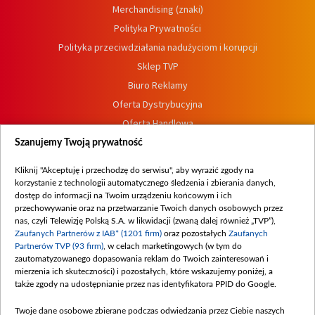
Merchandising (znaki)
Polityka Prywatności
Polityka przeciwdziałania nadużyciom i korupcji
Sklep TVP
Biuro Reklamy
Oferta Dystrybucyjna
Oferta Handlowa
Dostępność
Szanujemy Twoją prywatność
Moje zgody
Kliknij "Akceptuję i przechodzę do serwisu", aby wyrazić zgody na
Procedura zgłoszeń wewnętrznych
korzystanie z technologii automatycznego śledzenia i zbierania danych,
dostęp do informacji na Twoim urządzeniu końcowym i ich
przechowywanie oraz na przetwarzanie Twoich danych osobowych przez
nas, czyli Telewizję Polską S.A. w likwidacji (zwaną dalej również „TVP”),
Zaufanych Partnerów z IAB* (1201 firm)
oraz pozostałych
Zaufanych
Partnerów TVP (93 firm)
, w celach marketingowych (w tym do
zautomatyzowanego dopasowania reklam do Twoich zainteresowań i
mierzenia ich skuteczności) i pozostałych, które wskazujemy poniżej, a
także zgody na udostępnianie przez nas identyfikatora PPID do Google.
Twoje dane osobowe zbierane podczas odwiedzania przez Ciebie naszych