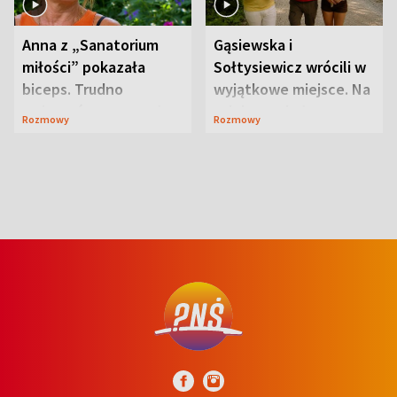
Anna z „Sanatorium
Gąsiewska i
miłości” pokazała
Sołtysiewicz wrócili w
biceps. Trudno
wyjątkowe miejsce. Na
uwierzyć, co przeszła
szlaku czekał
Rozmowy
Rozmowy
wcześniej
niedźwiedź