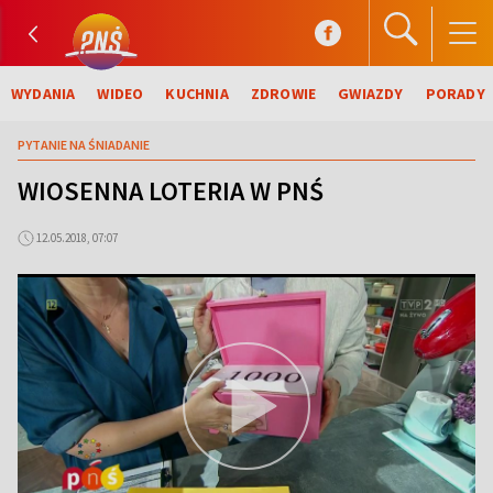
WYDANIA
WIDEO
KUCHNIA
ZDROWIE
GWIAZDY
PORADY
PYTANIE NA ŚNIADANIE
WIOSENNA LOTERIA W PNŚ
12.05.2018, 07:07