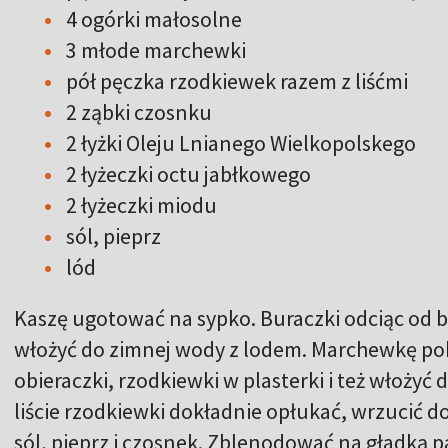
4 ogórki małosolne
3 młode marchewki
pół pęczka rzodkiewek razem z liśćmi
2 ząbki czosnku
2 łyżki Oleju Lnianego Wielkopolskego
2 łyżeczki octu jabłkowego
2 łyżeczki miodu
sól, pieprz
lód
Kaszę ugotować na sypko. Buraczki odciąc od bo
włożyć do zimnej wody z lodem. Marchewkę po
obieraczki, rzodkiewki w plasterki i też włożyć 
liście rzodkiewki dokładnie opłukać, wrzucić do
sól, pieprz i czosnek. Zblenodować na gładką p