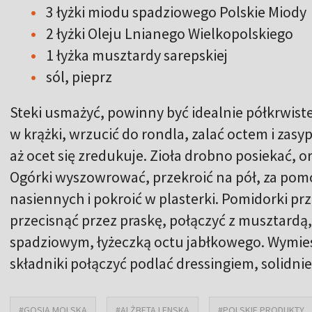
3 łyżki miodu spadziowego Polskie Miody
2 łyżki Oleju Lnianego Wielkopolskiego
1 łyżka musztardy sarepskiej
sól, pieprz
Steki usmażyć, powinny być idealnie półkrwiste
w krążki, wrzucić do rondla, zalać octem i za
aż ocet się zredukuje. Zioła drobno posiekać, o
Ogórki wyszowrować, przekroić na pół, za pomo
nasiennych i pokroić w plasterki. Pomidorki pr
przecisnąć przez praskę, połączyć z musztard
spadziowym, łyżeczką octu jabłkowego. Wymies
składniki połączyć podlać dressingiem, solidnie
#GOSIA MOLSKA
#ALŻBETA LENSKA
#POLSKIE PRODUKTY