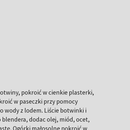
twiny, pokroić w cienkie plasterki,
kroić w paseczki przy pomocy
do wody z lodem. Liście botwinki i
 blendera, dodac olej, miód, ocet,
astę. Ogórki małosolne pokroić w