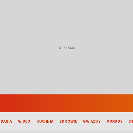
DANIA
WIDEO
KUCHNIA
ZDROWIE
GWIAZDY
PORADY
S