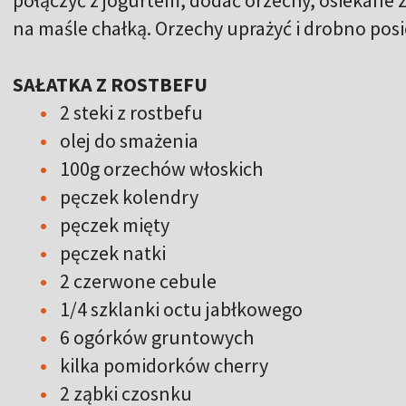
na maśle chałką. Orzechy uprażyć i drobno pos
SAŁATKA Z ROSTBEFU
2 steki z rostbefu
olej do smażenia
100g orzechów włoskich
pęczek kolendry
pęczek mięty
pęczek natki
2 czerwone cebule
1/4 szklanki octu jabłkowego
6 ogórków gruntowych
kilka pomidorków cherry
2 ząbki czosnku