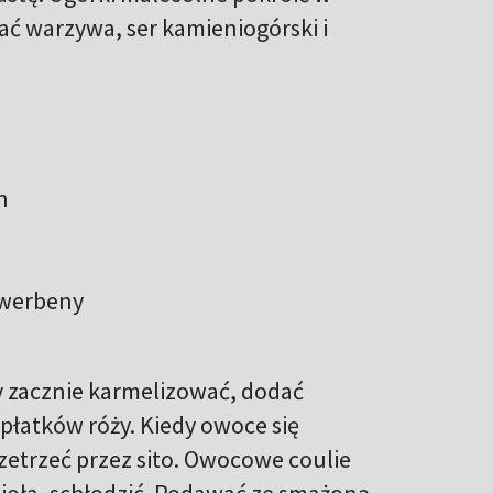
ć warzywa, ser kamieniogórski i
h
 werbeny
dy zacznie karmelizować, dodać
 płatków róży. Kiedy owoce się
rzetrzeć przez sito. Owocowe coulie
zioła, schłodzić. Podawać ze smażoną