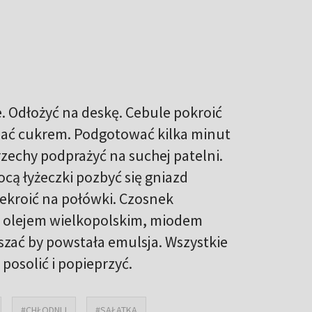
. Odłożyć na deskę. Cebule pokroić
sypać cukrem. Podgotować kilka minut
rzechy podprażyć na suchej patelni.
cą łyżeczki pozbyć się gniazd
zekroić na połówki. Czosnek
ą, olejem wielkopolskim, miodem
zać by powstała emulsja. Wszystkie
 posolić i popieprzyć.
#CHŁODNIJ
#SAŁATKA