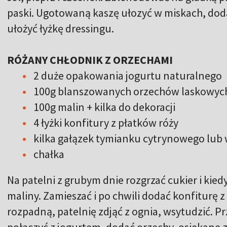
paski. Ugotowaną kaszę ułozyć w miskach, doda
ułożyć łyżkę dressingu.
RÓŻANY CHŁODNIK Z ORZECHAMI
2 duże opakowania jogurtu naturalnego
100g blanszowanych orzechów laskowyc
100g malin + kilka do dekoracji
4 łyżki konfitury z płatków róży
kilka gałązek tymianku cytrynowego lub
chałka
Na patelni z grubym dnie rozgrzać cukier i kie
maliny. Zamieszać i po chwili dodać konfiturę z
rozpadną, patelnię zdjąć z ognia, wsytudzić. P
połączyć z jogurtem, dodać orzechy, osiekane 