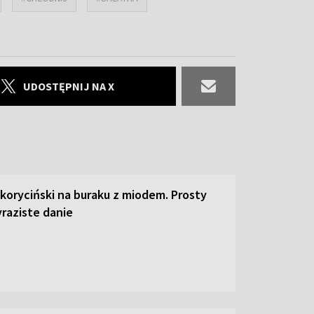
UDOSTĘPNIJ NA X
 koryciński na buraku z miodem. Prosty
raziste danie