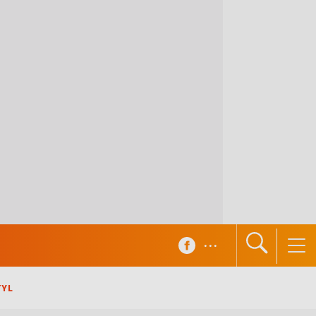
...
TYL