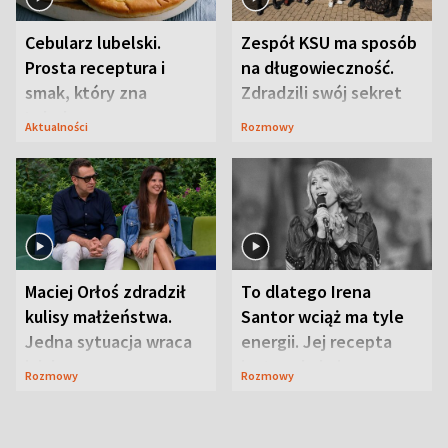
Cebularz lubelski.
Zespół KSU ma sposób
Prosta receptura i
na długowieczność.
smak, który zna
Zdradzili swój sekret
Lubelszczyzna
Aktualności
Rozmowy
Maciej Orłoś zdradził
To dlatego Irena
kulisy małżeństwa.
Santor wciąż ma tyle
Jedna sytuacja wraca
energii. Jej recepta
jak bumerang
jest zaskakująco
Rozmowy
Rozmowy
prosta