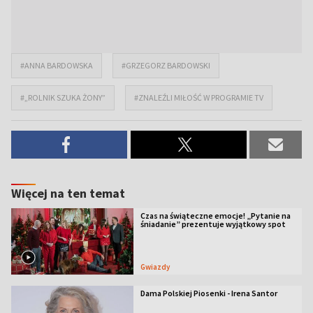
#ANNA BARDOWSKA
#GRZEGORZ BARDOWSKI
#„ROLNIK SZUKA ŻONY”
#ZNALEŹLI MIŁOŚĆ W PROGRAMIE TV
Więcej na ten temat
Czas na świąteczne emocje! „Pytanie na
śniadanie” prezentuje wyjątkowy spot
Gwiazdy
Dama Polskiej Piosenki - Irena Santor