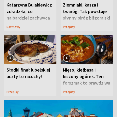
Katarzyna Bujakiewicz
Ziemniaki, kasza i
zdradziła, co
twaróg. Tak powstaje
najbardziej zachwyca
słynny piróg biłgorajski
ją w Lublinie
Rozmowy
Przepisy
Słodki finał lubelskiej
Mięso, kiełbasa i
uczty to racuchy!
kiszony ogórek. Ten
forszmak to prawdziwa
uczta
Przepisy
Przepisy