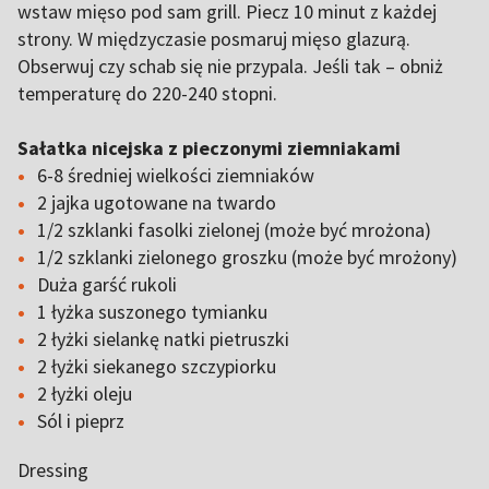
wstaw mięso pod sam grill. Piecz 10 minut z każdej
strony. W międzyczasie posmaruj mięso glazurą.
Obserwuj czy schab się nie przypala. Jeśli tak – obniż
temperaturę do 220-240 stopni.
Sałatka nicejska z pieczonymi ziemniakami
6-8 średniej wielkości ziemniaków
2 jajka ugotowane na twardo
1/2 szklanki fasolki zielonej (może być mrożona)
1/2 szklanki zielonego groszku (może być mrożony)
Duża garść rukoli
1 łyżka suszonego tymianku
2 łyżki sielankę natki pietruszki
2 łyżki siekanego szczypiorku
2 łyżki oleju
Sól i pieprz
Dressing