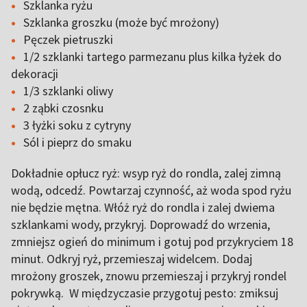
Szklanka ryżu
Szklanka groszku (może być mrożony)
Pęczek pietruszki
1/2 szklanki tartego parmezanu plus kilka łyżek do
dekoracji
1/3 szklanki oliwy
2 ząbki czosnku
3 łyżki soku z cytryny
Sól i pieprz do smaku
Dokładnie opłucz ryż: wsyp ryż do rondla, zalej zimną
wodą, odcedź. Powtarzaj czynność, aż woda spod ryżu
nie będzie mętna. Włóż ryż do rondla i zalej dwiema
szklankami wody, przykryj. Doprowadź do wrzenia,
zmniejsz ogień do minimum i gotuj pod przykryciem 18
minut. Odkryj ryż, przemieszaj widelcem. Dodaj
mrożony groszek, znowu przemieszaj i przykryj rondel
pokrywką. W międzyczasie przygotuj pesto: zmiksuj