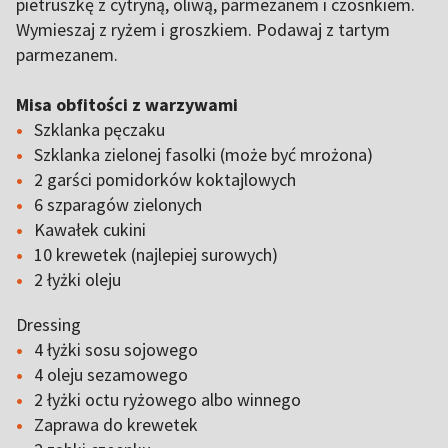
pietruszkę z cytryną, oliwą, parmezanem i czosnkiem.
Wymieszaj z ryżem i groszkiem. Podawaj z tartym
parmezanem.
Misa obfitości z warzywami
Szklanka pęczaku
Szklanka zielonej fasolki (może być mrożona)
2 garści pomidorków koktajlowych
6 szparagów zielonych
Kawałek cukini
10 krewetek (najlepiej surowych)
2 łyżki oleju
Dressing
4 łyżki sosu sojowego
4 oleju sezamowego
2 łyżki octu ryżowego albo winnego
Zaprawa do krewetek