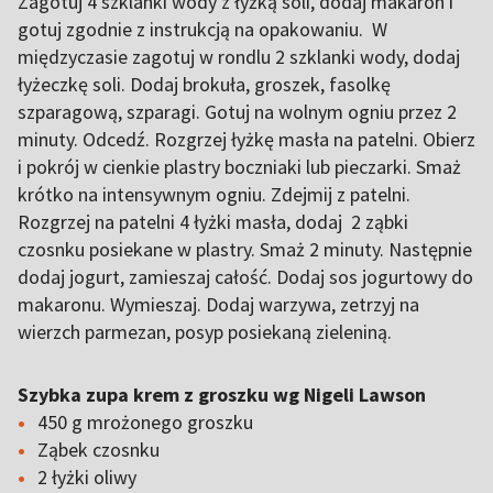
Zagotuj 4 szklanki wody z łyżką soli, dodaj makaron i
gotuj zgodnie z instrukcją na opakowaniu. W
międzyczasie zagotuj w rondlu 2 szklanki wody, dodaj
łyżeczkę soli. Dodaj brokuła, groszek, fasolkę
szparagową, szparagi. Gotuj na wolnym ogniu przez 2
minuty. Odcedź. Rozgrzej łyżkę masła na patelni. Obierz
i pokrój w cienkie plastry boczniaki lub pieczarki. Smaż
krótko na intensywnym ogniu. Zdejmij z patelni.
Rozgrzej na patelni 4 łyżki masła, dodaj 2 ząbki
czosnku posiekane w plastry. Smaż 2 minuty. Następnie
dodaj jogurt, zamieszaj całość. Dodaj sos jogurtowy do
makaronu. Wymieszaj. Dodaj warzywa, zetrzyj na
wierzch parmezan, posyp posiekaną zieleniną.
Szybka zupa krem z groszku wg Nigeli Lawson
450 g mrożonego groszku
Ząbek czosnku
2 łyżki oliwy