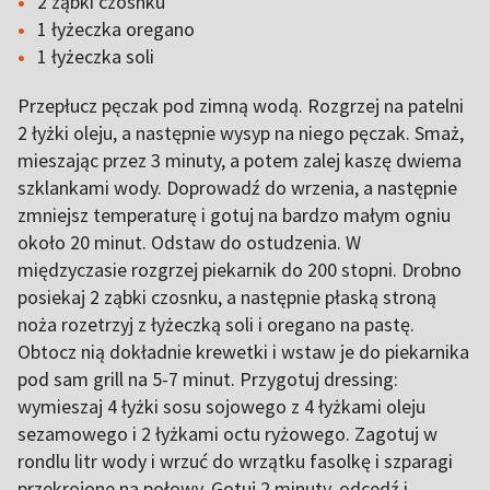
2 ząbki czosnku
1 łyżeczka oregano
1 łyżeczka soli
Przepłucz pęczak pod zimną wodą. Rozgrzej na patelni
2 łyżki oleju, a następnie wysyp na niego pęczak. Smaż,
mieszając przez 3 minuty, a potem zalej kaszę dwiema
szklankami wody. Doprowadź do wrzenia, a następnie
zmniejsz temperaturę i gotuj na bardzo małym ogniu
około 20 minut. Odstaw do ostudzenia. W
międzyczasie rozgrzej piekarnik do 200 stopni. Drobno
posiekaj 2 ząbki czosnku, a następnie płaską stroną
noża rozetrzyj z łyżeczką soli i oregano na pastę.
Obtocz nią dokładnie krewetki i wstaw je do piekarnika
pod sam grill na 5-7 minut. Przygotuj dressing:
wymieszaj 4 łyżki sosu sojowego z 4 łyżkami oleju
sezamowego i 2 łyżkami octu ryżowego. Zagotuj w
rondlu litr wody i wrzuć do wrzątku fasolkę i szparagi
przekrojone na połowy. Gotuj 2 minuty, odcedź i