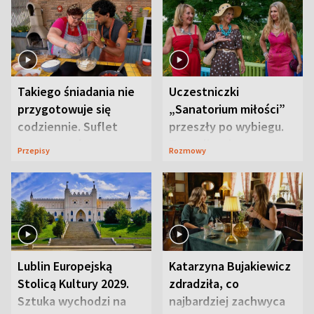
Takiego śniadania nie
Uczestniczki
przygotowuje się
„Sanatorium miłości”
codziennie. Suflet
przeszły po wybiegu.
serowy zachwyca
Te stylizacje
Przepisy
Rozmowy
smakiem
przyciągały wzrok
Lublin Europejską
Katarzyna Bujakiewicz
Stolicą Kultury 2029.
zdradziła, co
Sztuka wychodzi na
najbardziej zachwyca