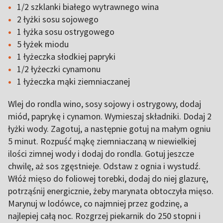
1/2 szklanki białego wytrawnego wina
2 łyżki sosu sojowego
1 łyżka sosu ostrygowego
5 łyżek miodu
1 łyżeczka słodkiej papryki
1/2 łyżeczki cynamonu
1 łyżeczka mąki ziemniaczanej
Wlej do rondla wino, sosy sojowy i ostrygowy, dodaj
miód, paprykę i cynamon. Wymieszaj składniki. Dodaj 2
łyżki wody. Zagotuj, a następnie gotuj na małym ogniu
5 minut. Rozpuść mąkę ziemniaczaną w niewielkiej
ilości zimnej wody i dodaj do rondla. Gotuj jeszcze
chwilę, aż sos zgęstnieje. Odstaw z ognia i wystudź.
Włóż mięso do foliowej torebki, dodaj do niej glazurę,
potrząśnij energicznie, żeby marynata obtoczyła mięso.
Marynuj w lodówce, co najmniej przez godzinę, a
najlepiej całą noc. Rozgrzej piekarnik do 250 stopni i