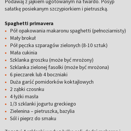
Podawaj z jajkiem ugotowanym na twardo. Posyp
sałatkę posiekanym szczypiorkiem i pietruszką.
Spaghetti primavera
Pół opakowania makaronu spaghetti (pełnoziarnisty)
Mały brokuł
Pół pęczka szparagów zielonych (8-10 sztuk)
Mała cukinia
Szklanka groszku (może być mrożony)
Szklanka zielonej fasolki (może być mrożona)
6 pieczarek lub 4 boczniaki
Duża garść pomidorków koktajlowych
2 ząbki czosnku
4 łyżki masła
1/3 szklanki jogurtu greckiego
Zielenina – pietruszka, bazylia
Sól i pieprz do smaku