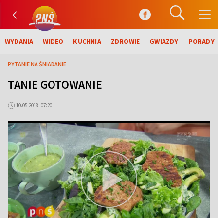
WYDANIA
WIDEO
KUCHNIA
ZDROWIE
GWIAZDY
PORADY
PYTANIE NA ŚNIADANIE
TANIE GOTOWANIE
10.05.2018, 07:20