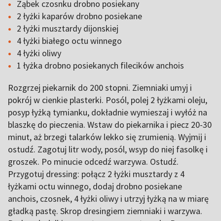
Ząbek czosnku drobno posiekany
2 łyżki kaparów drobno posiekane
2 łyżki musztardy dijonskiej
4 łyżki białego octu winnego
4 łyżki oliwy
1 łyżka drobno posiekanych filecików anchois
Rozgrzej piekarnik do 200 stopni. Ziemniaki umyj i
pokrój w cienkie plasterki. Posól, polej 2 łyżkami oleju,
posyp łyżką tymianku, dokładnie wymieszaj i wyłóż na
blaszkę do pieczenia. Wstaw do piekarnika i piecz 20-30
minut, aż brzegi talarków lekko się zrumienią. Wyjmij i
ostudź. Zagotuj litr wody, posól, wsyp do niej fasolkę i
groszek. Po minucie odcedź warzywa. Ostudź.
Przygotuj dressing: połącz 2 łyżki musztardy z 4
łyżkami octu winnego, dodaj drobno posiekane
anchois, czosnek, 4 łyżki oliwy i utrzyj łyżką na w miarę
gładką pastę. Skrop dresingiem ziemniaki i warzywa.