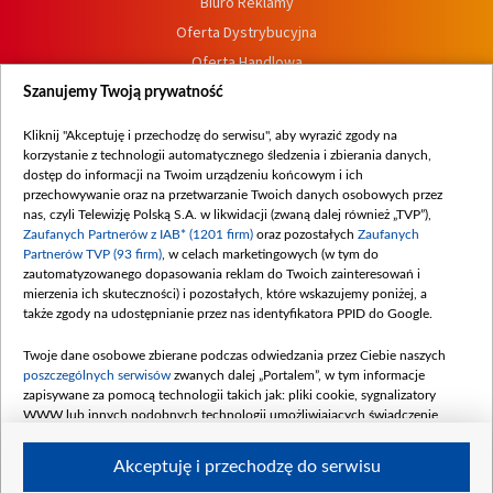
Biuro Reklamy
Oferta Dystrybucyjna
Oferta Handlowa
Dostępność
Szanujemy Twoją prywatność
Moje zgody
Kliknij "Akceptuję i przechodzę do serwisu", aby wyrazić zgody na
Procedura zgłoszeń wewnętrznych
korzystanie z technologii automatycznego śledzenia i zbierania danych,
dostęp do informacji na Twoim urządzeniu końcowym i ich
przechowywanie oraz na przetwarzanie Twoich danych osobowych przez
nas, czyli Telewizję Polską S.A. w likwidacji (zwaną dalej również „TVP”),
Zaufanych Partnerów z IAB* (1201 firm)
oraz pozostałych
Zaufanych
Partnerów TVP (93 firm)
, w celach marketingowych (w tym do
zautomatyzowanego dopasowania reklam do Twoich zainteresowań i
mierzenia ich skuteczności) i pozostałych, które wskazujemy poniżej, a
także zgody na udostępnianie przez nas identyfikatora PPID do Google.
Twoje dane osobowe zbierane podczas odwiedzania przez Ciebie naszych
poszczególnych serwisów
zwanych dalej „Portalem”, w tym informacje
zapisywane za pomocą technologii takich jak: pliki cookie, sygnalizatory
WWW lub innych podobnych technologii umożliwiających świadczenie
dopasowanych i bezpiecznych usług, personalizację treści oraz reklam,
udostępnianie funkcji mediów społecznościowych oraz analizowanie ruchu
Akceptuję i przechodzę do serwisu
w Internecie.