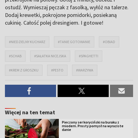
ostudź. Wymieszaj pęczak z fasolką, wyłóż na talerze.
Dodaj krewetki, pokrojone pomidorki, posiekaną
cukinię. Całość polej dresingiem. I gotowe!
#NIEDZIELNY KUCHARZ
#TANIE GOTOWANIE
#OBIAD
#SCHAB
#SAŁATKA NICEJSKA
#SPAGHETTI
#KREM Z GROSZKU
#PESTO
#WARZYWA
Więcej na ten temat
Pieczony ser koryciński na buraku z
miodem. Prosty pomysł na wyraziste
danie