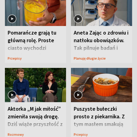
Pomarańcze grają tu
Aneta Zając o zdrowiu i
główną rolę. Proste
natłoku obowiązków.
ciasto wychodzi
Tak pilnuje badań i
wyjątkowo wilgotne
wizyt
Przepisy
Planuję długie życie
Aktorka „M jak miłość”
Puszyste bułeczki
zmieniła swoją drogę.
prosto z piekarnika. Z
Dziś wiąże przyszłość z
tym masłem smakują
neurobiologią
jeszcze lepiej
Rozmowy
Przepisy