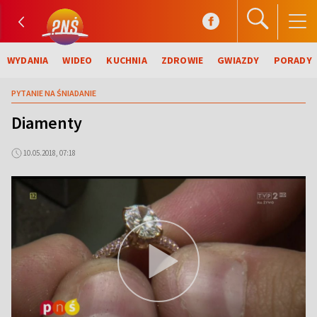
WYDANIA
WIDEO
KUCHNIA
ZDROWIE
GWIAZDY
PORADY
PYTANIE NA ŚNIADANIE
Diamenty
10.05.2018, 07:18