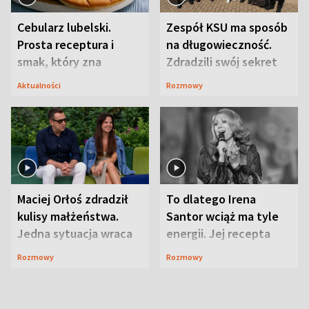
Cebularz lubelski.
Zespół KSU ma sposób
Prosta receptura i
na długowieczność.
smak, który zna
Zdradzili swój sekret
Lubelszczyzna
Aktualności
Rozmowy
Maciej Orłoś zdradził
To dlatego Irena
kulisy małżeństwa.
Santor wciąż ma tyle
Jedna sytuacja wraca
energii. Jej recepta
jak bumerang
jest zaskakująco
Rozmowy
Rozmowy
prosta