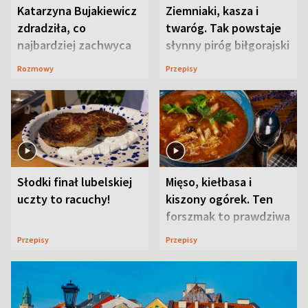
Katarzyna Bujakiewicz
Ziemniaki, kasza i
zdradziła, co
twaróg. Tak powstaje
najbardziej zachwyca
słynny piróg biłgorajski
ją w Lublinie
Rozmowy
Przepisy
Słodki finał lubelskiej
Mięso, kiełbasa i
uczty to racuchy!
kiszony ogórek. Ten
forszmak to prawdziwa
uczta
Przepisy
Przepisy