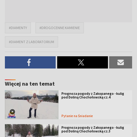
#DIAMENTY
#DROGOCENNE KAMIENIE
#DIAMENT Z LABORATORIUM
Więcej na ten temat
Prognoza pogody z Zakopanego - kulig
pod Doliną Chochołowską cz.4
Pytanie na Śniadanie
Prognoza pogody z Zakopanego - kulig
pod Doliną Chochołowską cz.3