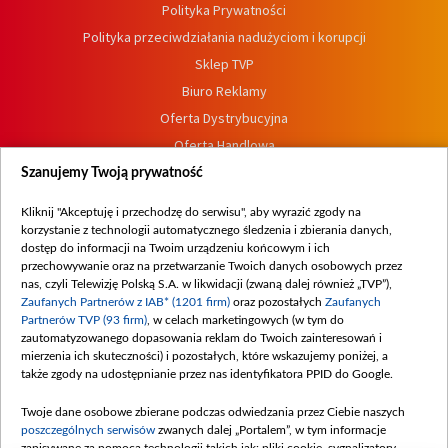
Polityka Prywatności
Polityka przeciwdziałania nadużyciom i korupcji
Sklep TVP
Biuro Reklamy
Oferta Dystrybucyjna
Oferta Handlowa
Dostępność
Szanujemy Twoją prywatność
Moje zgody
Kliknij "Akceptuję i przechodzę do serwisu", aby wyrazić zgody na
Procedura zgłoszeń wewnętrznych
korzystanie z technologii automatycznego śledzenia i zbierania danych,
dostęp do informacji na Twoim urządzeniu końcowym i ich
przechowywanie oraz na przetwarzanie Twoich danych osobowych przez
nas, czyli Telewizję Polską S.A. w likwidacji (zwaną dalej również „TVP”),
Zaufanych Partnerów z IAB* (1201 firm)
oraz pozostałych
Zaufanych
Partnerów TVP (93 firm)
, w celach marketingowych (w tym do
zautomatyzowanego dopasowania reklam do Twoich zainteresowań i
mierzenia ich skuteczności) i pozostałych, które wskazujemy poniżej, a
także zgody na udostępnianie przez nas identyfikatora PPID do Google.
Twoje dane osobowe zbierane podczas odwiedzania przez Ciebie naszych
poszczególnych serwisów
zwanych dalej „Portalem”, w tym informacje