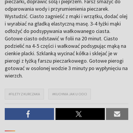
pieczarki, doprawić solą i pieprzem. Farsz smażyć do
odparowania wody i przyrumienienia pieczarek.
Wystudzić. Ciasto zagnieść z mąki i wrzątku, dodać olej
i wyrabiać na gładką elastyczną masę. 3-4 łyżki mąki
odłożyć do podsypywania wałkowanego ciasta.
Gotowe ciasto odstawić w folii na 20 minut. Ciasto
podzielić na 4-5 części i wałkować podsypując mąką na
cienkie placki. Szklanką wycinać kółka i sklejać je w
pierogi z łyżką farszu pieczarkowego. Gotowe pierogi
gotować w osolonej wodzie 3 minuty po wypłynięciu na
wierzch.
#FILETY Z KURCZAKA
#KUCHNIA JAK U CIOCI