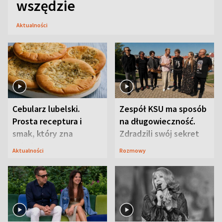
wszędzie
Aktualności
Cebularz lubelski.
Zespół KSU ma sposób
Prosta receptura i
na długowieczność.
smak, który zna
Zdradzili swój sekret
Lubelszczyzna
Aktualności
Rozmowy