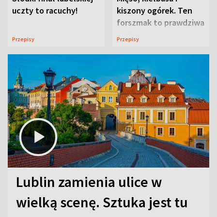
uczty to racuchy!
kiszony ogórek. Ten
forszmak to prawdziwa
uczta
Przepisy
Przepisy
Lublin zamienia ulice w
wielką scenę. Sztuka jest tu