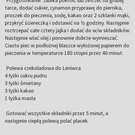
Przygotowanie: Jabłka pokroić lub zetrzeć na grubej
tarce, dodać cukier, cynamon przyprawę do piernika,
proszek do pieczenia, sodę, kakao oraz 2 szklanki mąki,
przykryć ściereczką i odstawić na ½ godziny. Następnie
roztrzepać całe cztery jajka i dodać do w/w składników.
Następnie wlać olej i ponownie dobrze wymieszać.
Ciasto piec w podłużnej blaszce wyłożonej papierem do
pieczenia w temperaturze 180 stopni przez 40 minut.
Polewa czekoladowa do Leniwca
4 łyżki cukru pudru
3 łyżki śmietany
3 łyżki kakao
1 łyżka masła
Gotować wszystkie składniki przez 5 minut, a
następnie ciepłą polewą polać placek.