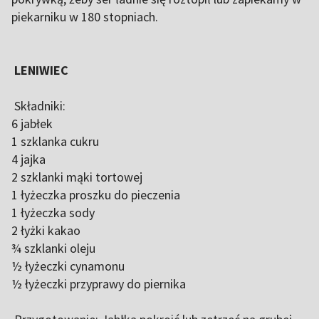
piekarniku w 180 stopniach.
LENIWIEC
Składniki:
6 jabłek
1 szklanka cukru
4 jajka
2 szklanki mąki tortowej
1 łyżeczka proszku do pieczenia
1 łyżeczka sody
2 łyżki kakao
¾ szklanki oleju
½ łyżeczki cynamonu
½ łyżeczki przyprawy do piernika