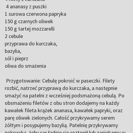
4 ananasy z puszki
1 surowa czerwona papryka
150 g czarnych oliwek
150 g tartej mozzarelli
2 cebule
przyprawa do kurczaka,
bazylia,
sól i pieprz
oliwa do smażenia
Przygotowanie: Cebulę pokroić w paseczki. Filety
rozbić, natrzeć przyprawą do kurczaka, a następnie
smażyć na patelni z wcześniej podsmażoną cebulą. Po
obsmażeniu filetów z obu stron dodajemy na każdy
kawałek fileta krążek ananasa, kawałek papryki, oraz
parę oliwek zielonych. Całość przykrywamy serem
żółtym i posypujemy bazylią. Patelnię przykrywamy
pokrywką, żeby ser ładnie się roztopił lub zapiekamy w