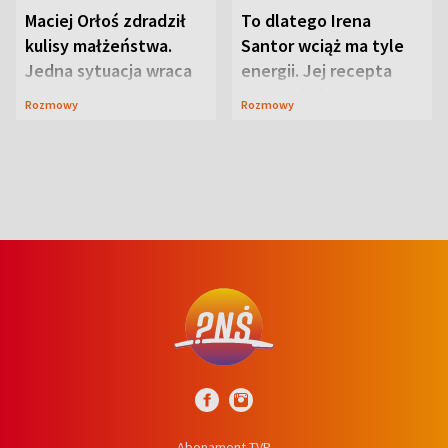
Maciej Orłoś zdradził
To dlatego Irena
kulisy małżeństwa.
Santor wciąż ma tyle
Jedna sytuacja wraca
energii. Jej recepta
jak bumerang
jest zaskakująco
Rozmowy
Rozmowy
prosta
Abonament TVP