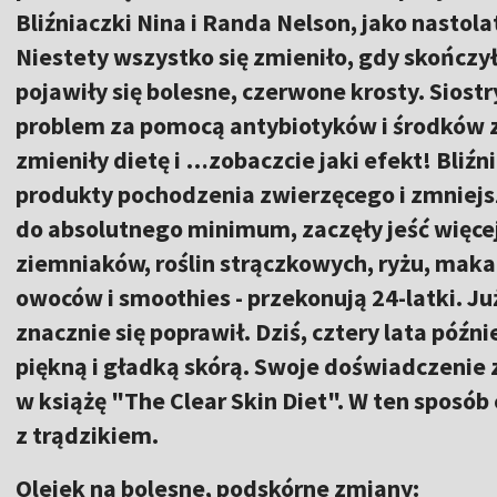
Bliźniaczki Nina i Randa Nelson, jako nastola
Niestety wszystko się zmieniło, gdy skończył
pojawiły się bolesne, czerwone krosty. Siost
problem za pomocą antybiotyków i środków z
zmieniły dietę i …zobaczcie jaki efekt! Bliź
produkty pochodzenia zwierzęcego i zmniejs
do absolutnego minimum, zaczęły jeść więcej
ziemniaków, roślin strączkowych, ryżu, maka
owoców i smoothies - przekonują 24-latki. Już
znacznie się poprawił. Dziś, cztery lata późni
piękną i gładką skórą. Swoje doświadczenie 
w książę "The Clear Skin Diet". W ten sposó
z trądzikiem.
Olejek na bolesne, podskórne zmiany: