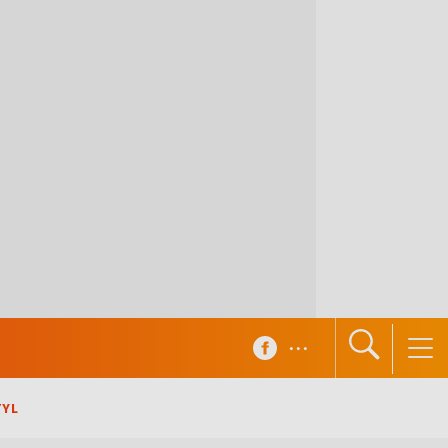
...
TYL