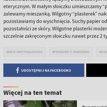
eterycznym. W małym słoiczku umieszczamy “pl
zalewamy mieszanką. Wilgotny “plasterek” nak
pozostawiamy do wyschnięcia. Suchy papier o
pozostałości ze skóry. Wilgotne plasterki mo
szczelnie zakręconym słoiczku nawet przez 2 t
#DIETA ANTYTRĄDZIKOWA
#PROBLEMY Z TRĄDZIKIEM
#DOM
UDOSTĘPNIJ NA FACEBOOKU
Więcej na ten temat