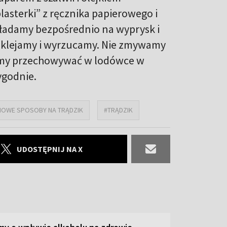
asterki” z ręcznika papierowego i
ładamy bezpośrednio na wyprysk i
dklejamy i wyrzucamy. Nie zmywamy
żemy przechowywać w lodówce w
ygodnie.
OWE SPOSOBY NA TRĄDZIK
#TRĄDZIK
UDOSTĘPNIJ NA X