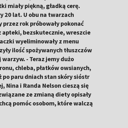
tki miały piękną, gładką cerę.
y 20 lat. U obu na twarzach
ry przez rok próbowały pokonać
 apteki, bezskutecznie, wreszcie
niaczki wyeliminowały z menu
zyły ilość spożywanych tłuszczów
 warzyw. - Teraz jemy dużo
ronu, chleba, płatków owsianych,
 po paru dniach stan skóry sióstr
ej, Nina i Randa Nelson cieszą się
związane ze zmianą diety opisały
b chcą pomóc osobom, które walczą