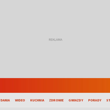
DANIA
WIDEO
KUCHNIA
ZDROWIE
GWIAZDY
PORADY
S