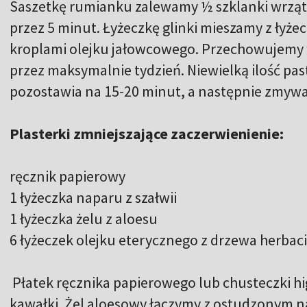
Saszetkę rumianku zalewamy ½ szklanki wrzą
przez 5 minut. Łyżeczkę glinki mieszamy z łyż
kroplami olejku jałowcowego. Przechowujemy 
przez maksymalnie tydzień. Niewielką ilość pas
pozostawia na 15-20 minut, a następnie zmywa
Plasterki zmniejszające zaczerwienienie:
ręcznik papierowy
1 łyżeczka naparu z szałwii
1 łyżeczka żelu z aloesu
6 łyżeczek olejku eterycznego z drzewa herba
Płatek ręcznika papierowego lub chusteczki hi
kawałki. Żel aloesowy łączymy z ostudzonym na