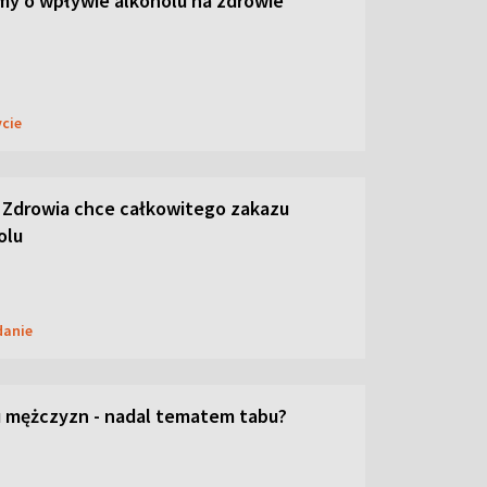
y o wpływie alkoholu na zdrowie
ycie
 Zdrowia chce całkowitego zakazu
olu
danie
 mężczyzn - nadal tematem tabu?