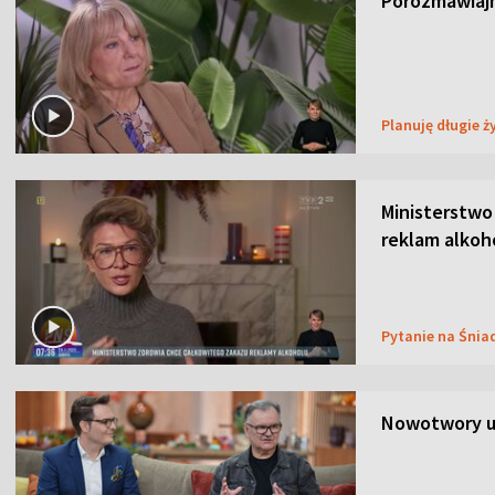
Porozmawiajm
Planuję długie ż
Ministerstwo
reklam alkoh
Pytanie na Śnia
Nowotwory u