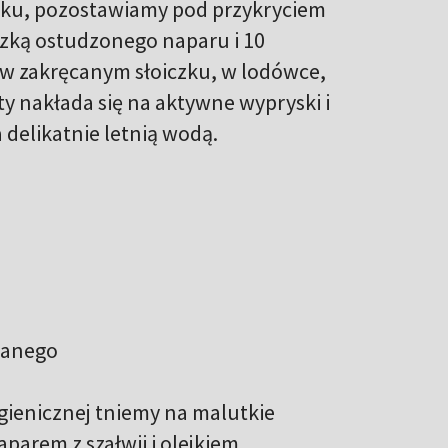
tku, pozostawiamy pod przykryciem
eczką ostudzonego naparu i 10
w zakręcanym słoiczku, w lodówce,
ty nakłada się na aktywne wypryski i
 delikatnie letnią wodą.
cianego
gienicznej tniemy na malutkie
parem z szałwii i olejkiem