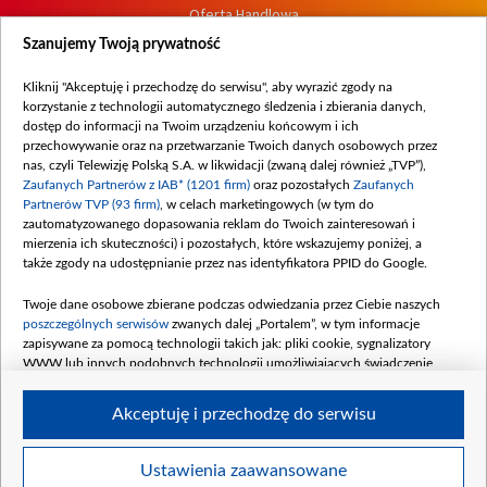
Oferta Handlowa
Dostępność
Szanujemy Twoją prywatność
Moje zgody
Kliknij "Akceptuję i przechodzę do serwisu", aby wyrazić zgody na
Procedura zgłoszeń wewnętrznych
korzystanie z technologii automatycznego śledzenia i zbierania danych,
dostęp do informacji na Twoim urządzeniu końcowym i ich
przechowywanie oraz na przetwarzanie Twoich danych osobowych przez
nas, czyli Telewizję Polską S.A. w likwidacji (zwaną dalej również „TVP”),
Zaufanych Partnerów z IAB* (1201 firm)
oraz pozostałych
Zaufanych
Partnerów TVP (93 firm)
, w celach marketingowych (w tym do
zautomatyzowanego dopasowania reklam do Twoich zainteresowań i
mierzenia ich skuteczności) i pozostałych, które wskazujemy poniżej, a
także zgody na udostępnianie przez nas identyfikatora PPID do Google.
Twoje dane osobowe zbierane podczas odwiedzania przez Ciebie naszych
poszczególnych serwisów
zwanych dalej „Portalem”, w tym informacje
zapisywane za pomocą technologii takich jak: pliki cookie, sygnalizatory
WWW lub innych podobnych technologii umożliwiających świadczenie
dopasowanych i bezpiecznych usług, personalizację treści oraz reklam,
udostępnianie funkcji mediów społecznościowych oraz analizowanie ruchu
Akceptuję i przechodzę do serwisu
w Internecie.
Twoje dane osobowe zbierane podczas odwiedzania przez Ciebie
Ustawienia zaawansowane
poszczególnych serwisów
na Portalu, takie jak adresy IP, identyfikatory