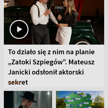
To działo się z nim na planie
„Zatoki Szpiegów”. Mateusz
Janicki odsłonił aktorski
sekret
Rozmowy