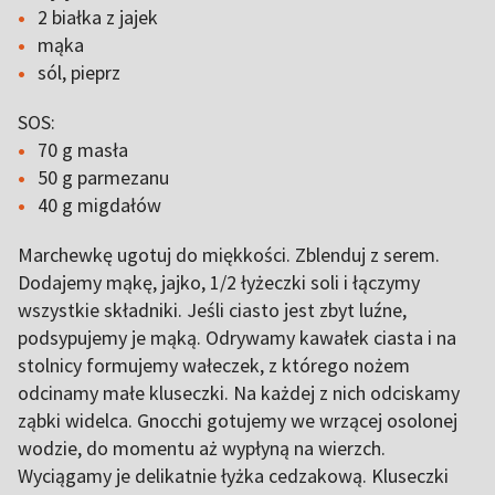
2 białka z jajek
mąka
sól, pieprz
SOS:
70 g masła
50 g parmezanu
40 g migdałów
Marchewkę ugotuj do miękkości. Zblenduj z serem.
Dodajemy mąkę, jajko, 1/2 łyżeczki soli i łączymy
wszystkie składniki. Jeśli ciasto jest zbyt luźne,
podsypujemy je mąką. Odrywamy kawałek ciasta i na
stolnicy formujemy wałeczek, z którego nożem
odcinamy małe kluseczki. Na każdej z nich odciskamy
ząbki widelca. Gnocchi gotujemy we wrzącej osolonej
wodzie, do momentu aż wypłyną na wierzch.
Wyciągamy je delikatnie łyżka cedzakową. Kluseczki