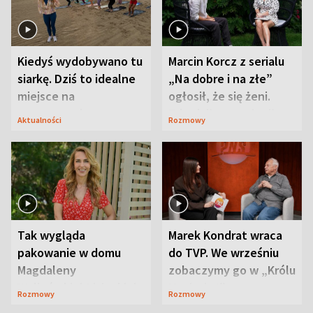
Kiedyś wydobywano tu
Marcin Korcz z serialu
siarkę. Dziś to idealne
„Na dobre i na złe”
miejsce na
ogłosił, że się żeni.
wypoczynek
Zdradził, co zmienił
Aktualności
Rozmowy
syn
Tak wygląda
Marek Kondrat wraca
pakowanie w domu
do TVP. We wrześniu
Magdaleny
zobaczymy go w „Królu
Waligórskiej-Lisieckiej.
Maciusiu I”
Rozmowy
Rozmowy
Mąż nie odpuszcza