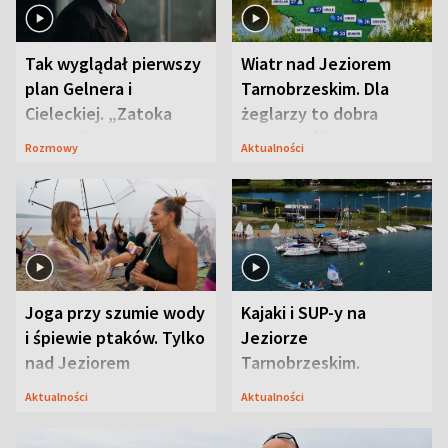
Tak wyglądał pierwszy
Wiatr nad Jeziorem
plan Gelnera i
Tarnobrzeskim. Dla
Cieleckiej. „Zatoka
żeglarzy to dobra
szpiegów” od razu ich
wiadomość
Rozmowy
Aktualności
zaskoczyła
Joga przy szumie wody
Kajaki i SUP-y na
i śpiewie ptaków. Tylko
Jeziorze
nad Jeziorem
Tarnobrzeskim.
Tarnobrzeskim
Przyrodnicy zwracają
Aktualności
Aktualności
uwagę na coś jeszcze