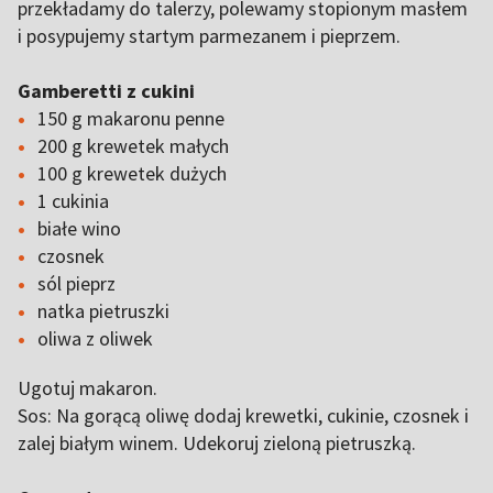
przekładamy do talerzy, polewamy stopionym masłem
i posypujemy startym parmezanem i pieprzem.
Gamberetti z cukini
150 g makaronu penne
200 g krewetek małych
100 g krewetek dużych
1 cukinia
białe wino
czosnek
sól pieprz
natka pietruszki
oliwa z oliwek
Ugotuj makaron.
Sos: Na gorącą oliwę dodaj krewetki, cukinie, czosnek i
zalej białym winem. Udekoruj zieloną pietruszką.