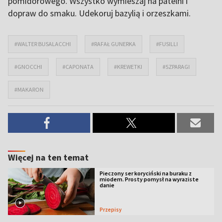
pomidorowego. Wszystko wymieszaj na patelni i
dopraw do smaku. Udekoruj bazylią i orzeszkami.
#WALTER BUSALACCHI
#RAFAŁ GUNERKA
#FUSILLI
#GNOCCHI
#CAPONATA
#KREWETKI
#SZPARAGI
#MAKARON
Więcej na ten temat
Pieczony ser koryciński na buraku z
miodem. Prosty pomysł na wyraziste
danie
Przepisy