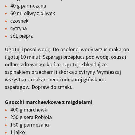
40 g parmezanu
60 ml oliwy z oliwek
czosnek
cytryna
sól, pieprz
Ugotuj i posól wodę. Do osolonej wody wrzuć makaron
i gotuj 10 minut. Szparagi przepłucz pod wodą, osusz i
odłam zdrewniałe końce. Ugotuj. Zblenduj ze
szpinakiem orzechami i skórką z cytryny. Wymieszaj
wszystko z makaronem i udekoruj główkami
szparagów. Dopraw do smaku.
Gnocchi marchewkowe z migdałami
400 g marchewki
250 g sera Robiola
150 g parmezanu
1 jajko