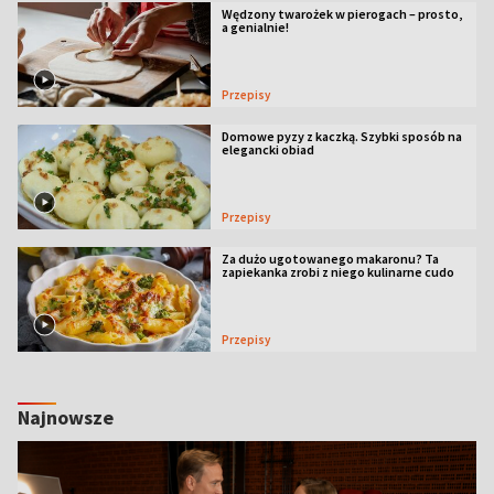
Wędzony twarożek w pierogach – prosto,
a genialnie!
Przepisy
Domowe pyzy z kaczką. Szybki sposób na
elegancki obiad
Przepisy
Za dużo ugotowanego makaronu? Ta
zapiekanka zrobi z niego kulinarne cudo
Przepisy
Najnowsze