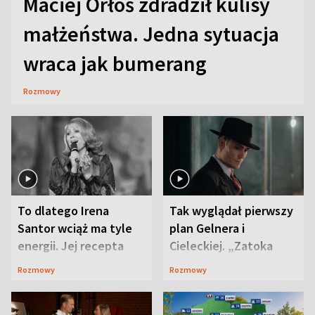
Maciej Orłoś zdradził kulisy
małżeństwa. Jedna sytuacja
wraca jak bumerang
Rozmowy
To dlatego Irena
Tak wyglądał pierwszy
Santor wciąż ma tyle
plan Gelnera i
energii. Jej recepta
Cieleckiej. „Zatoka
jest zaskakująco
szpiegów” od razu ich
Rozmowy
Rozmowy
prosta
zaskoczyła