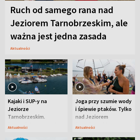
Ruch od samego rana nad
Jeziorem Tarnobrzeskim, ale
ważna jest jedna zasada
Aktualności
Kajaki i SUP-y na
Joga przy szumie wody
Jeziorze
i śpiewie ptaków. Tylko
Tarnobrzeskim.
nad Jeziorem
Przyrodnicy zwracają
Tarnobrzeskim
Aktualności
Aktualności
uwagę na coś jeszcze