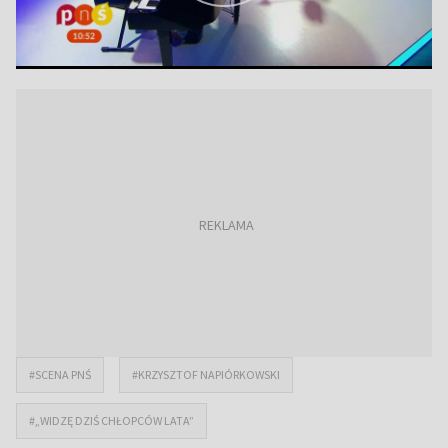
#SCENA PNŚ
#KRZYSZTOF NAPIÓRKOWSKI
#„WIDZĘ DZIŚ CHŁOPCÓW LATA”