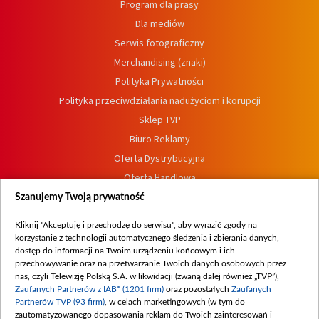
Program dla prasy
Dla mediów
Serwis fotograficzny
Merchandising (znaki)
Polityka Prywatności
Polityka przeciwdziałania nadużyciom i korupcji
Sklep TVP
Biuro Reklamy
Oferta Dystrybucyjna
Oferta Handlowa
Dostępność
Szanujemy Twoją prywatność
Moje zgody
Kliknij "Akceptuję i przechodzę do serwisu", aby wyrazić zgody na
Procedura zgłoszeń wewnętrznych
korzystanie z technologii automatycznego śledzenia i zbierania danych,
dostęp do informacji na Twoim urządzeniu końcowym i ich
przechowywanie oraz na przetwarzanie Twoich danych osobowych przez
nas, czyli Telewizję Polską S.A. w likwidacji (zwaną dalej również „TVP”),
Zaufanych Partnerów z IAB* (1201 firm)
oraz pozostałych
Zaufanych
Partnerów TVP (93 firm)
, w celach marketingowych (w tym do
zautomatyzowanego dopasowania reklam do Twoich zainteresowań i