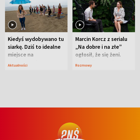
Kiedyś wydobywano tu
Marcin Korcz z serialu
siarkę. Dziś to idealne
„Na dobre i na złe”
miejsce na
ogłosił, że się żeni.
wypoczynek
Zdradził, co zmienił
Aktualności
Rozmowy
syn