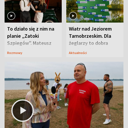
To działo się z nim na
Wiatr nad Jeziorem
planie „Zatoki
Tarnobrzeskim. Dla
Szpiegów”. Mateusz
żeglarzy to dobra
Janicki odsłonił
wiadomość
Rozmowy
Aktualności
aktorski sekret