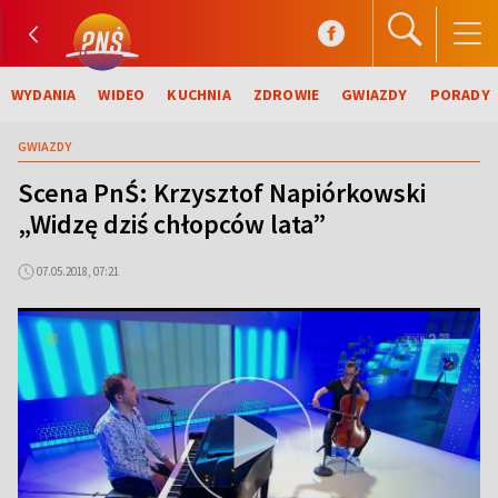
WYDANIA
WIDEO
KUCHNIA
ZDROWIE
GWIAZDY
PORADY
GWIAZDY
Scena PnŚ: Krzysztof Napiórkowski
„Widzę dziś chłopców lata”
07.05.2018, 07:21