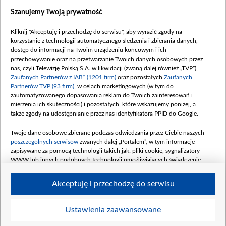
Dostępność
Szanujemy Twoją prywatność
Moje zgody
Kliknij "Akceptuję i przechodzę do serwisu", aby wyrazić zgody na
Procedura zgłoszeń wewnętrznych
korzystanie z technologii automatycznego śledzenia i zbierania danych,
dostęp do informacji na Twoim urządzeniu końcowym i ich
przechowywanie oraz na przetwarzanie Twoich danych osobowych przez
nas, czyli Telewizję Polską S.A. w likwidacji (zwaną dalej również „TVP”),
Zaufanych Partnerów z IAB* (1201 firm)
oraz pozostałych
Zaufanych
Partnerów TVP (93 firm)
, w celach marketingowych (w tym do
zautomatyzowanego dopasowania reklam do Twoich zainteresowań i
mierzenia ich skuteczności) i pozostałych, które wskazujemy poniżej, a
także zgody na udostępnianie przez nas identyfikatora PPID do Google.
Twoje dane osobowe zbierane podczas odwiedzania przez Ciebie naszych
poszczególnych serwisów
zwanych dalej „Portalem”, w tym informacje
zapisywane za pomocą technologii takich jak: pliki cookie, sygnalizatory
WWW lub innych podobnych technologii umożliwiających świadczenie
dopasowanych i bezpiecznych usług, personalizację treści oraz reklam,
udostępnianie funkcji mediów społecznościowych oraz analizowanie ruchu
Akceptuję i przechodzę do serwisu
w Internecie.
Twoje dane osobowe zbierane podczas odwiedzania przez Ciebie
Ustawienia zaawansowane
poszczególnych serwisów
na Portalu, takie jak adresy IP, identyfikatory
© 2026 Telewizja Polska S. A. w likwidacji
Twoich urządzeń końcowych i identyfikatory plików cookie, informacje o