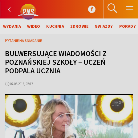
WYDANIA
WIDEO
KUCHNIA
ZDROWIE
GWIAZDY
PORADY
PYTANIE NA ŚNIADANIE
BULWERSUJĄCE WIADOMOŚCI Z
POZNAŃSKIEJ SZKOŁY – UCZEŃ
PODPALA UCZNIA
07.05.2018, 07:17