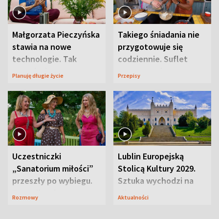
Małgorzata Pieczyńska
Takiego śniadania nie
stawia na nowe
przygotowuje się
technologie. Tak
codziennie. Suflet
organizuje sprawy
serowy zachwyca
Planuję długie życie
Przepisy
zdrowotne
smakiem
Uczestniczki
Lublin Europejską
„Sanatorium miłości”
Stolicą Kultury 2029.
przeszły po wybiegu.
Sztuka wychodzi na
Te stylizacje
ulice
Rozmowy
Aktualności
przyciągały wzrok