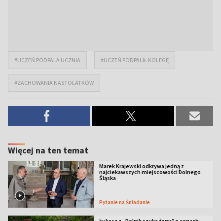
#UCZEŃ PODPALA UCZNIA
#UCZEŃ PODPALIŁ KOLEGĘ
#ZACHOWANIA NASTOLATKÓW
Więcej na ten temat
Marek Krajewski odkrywa jedną z
najciekawszych miejscowości Dolnego
Śląska
Pytanie na Śniadanie
Łukasz z „Rolnik szuka żony” o cenach