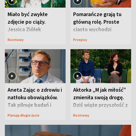
Miało być zwykłe
Pomarańcze grają tu
zdjęcie po ciąży.
główną rolę. Proste
Jessica Ziółek
ciasto wychodzi
wywołała lawinę
wyjątkowo wilgotne
Rozmowy
Przepisy
komentarzy
Aneta Zając o zdrowiu i
Aktorka „M jak miłość”
natłoku obowiązków.
zmieniła swoją drogę.
Tak pilnuje badań i
Dziś wiąże przyszłość z
wizyt
neurobiologią
Planuję długie życie
Rozmowy