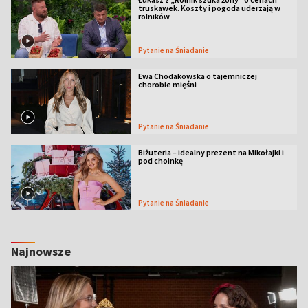
truskawek. Koszty i pogoda uderzają w
rolników
Pytanie na Śniadanie
Ewa Chodakowska o tajemniczej
chorobie mięśni
Pytanie na Śniadanie
Biżuteria – idealny prezent na Mikołajki i
pod choinkę
Pytanie na Śniadanie
Najnowsze