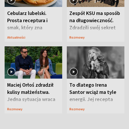
Cebularz lubelski.
Zespół KSU ma sposób
Prosta receptura i
na długowieczność.
smak, który zna
Zdradzili swój sekret
Lubelszczyzna
Aktualności
Rozmowy
Maciej Orłoś zdradził
To dlatego Irena
kulisy małżeństwa.
Santor wciąż ma tyle
Jedna sytuacja wraca
energii. Jej recepta
jak bumerang
jest zaskakująco
Rozmowy
Rozmowy
prosta