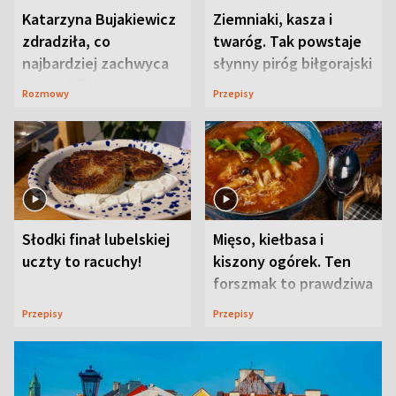
Katarzyna Bujakiewicz
Ziemniaki, kasza i
zdradziła, co
twaróg. Tak powstaje
najbardziej zachwyca
słynny piróg biłgorajski
ją w Lublinie
Rozmowy
Przepisy
Słodki finał lubelskiej
Mięso, kiełbasa i
uczty to racuchy!
kiszony ogórek. Ten
forszmak to prawdziwa
uczta
Przepisy
Przepisy