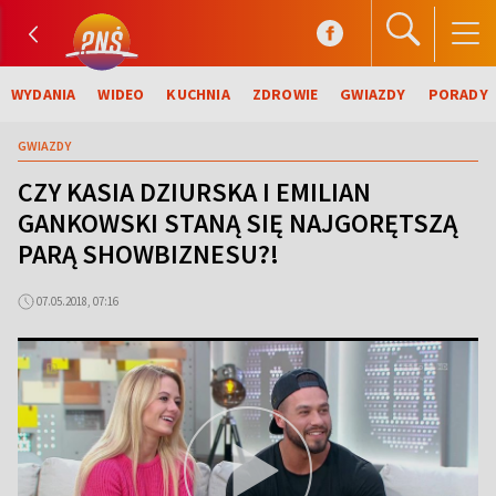
WYDANIA
WIDEO
KUCHNIA
ZDROWIE
GWIAZDY
PORADY
GWIAZDY
CZY KASIA DZIURSKA I EMILIAN
GANKOWSKI STANĄ SIĘ NAJGORĘTSZĄ
PARĄ SHOWBIZNESU?!
07.05.2018, 07:16