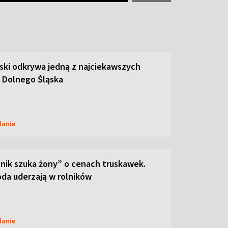
ski odkrywa jedną z najciekawszych
 Dolnego Śląska
danie
lnik szuka żony” o cenach truskawek.
oda uderzają w rolników
danie