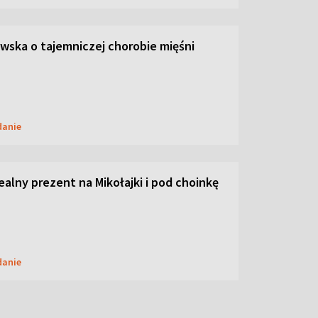
ska o tajemniczej chorobie mięśni
danie
dealny prezent na Mikołajki i pod choinkę
danie