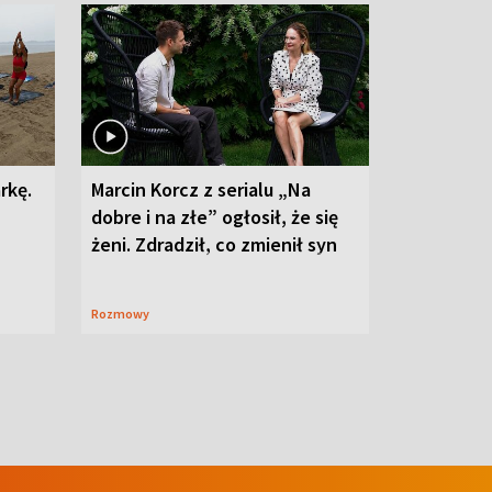
rkę.
Marcin Korcz z serialu „Na
dobre i na złe” ogłosił, że się
żeni. Zdradził, co zmienił syn
Rozmowy