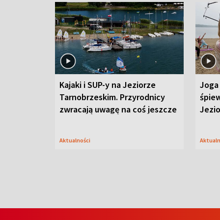
Kajaki i SUP-y na Jeziorze
Joga 
Tarnobrzeskim. Przyrodnicy
śpiew
zwracają uwagę na coś jeszcze
Jezi
Aktualności
Aktual