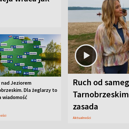
Ruch od sameg
r nad Jeziorem
brzeskim. Dla żeglarzy to
Tarnobrzeskim,
a wiadomość
zasada
ności
Aktualności