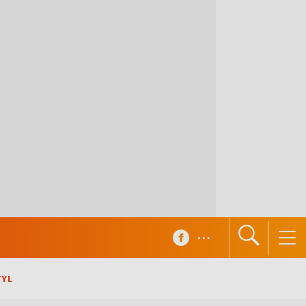
...
TYL