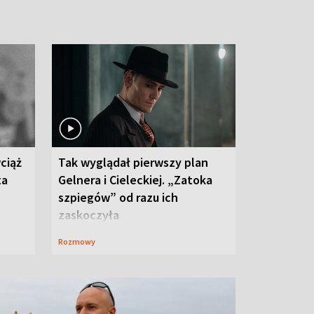
ciąż
Tak wyglądał pierwszy plan
ta
Gelnera i Cieleckiej. „Zatoka
szpiegów” od razu ich
zaskoczyła
Rozmowy