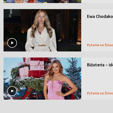
Ewa Chodakow
Pytanie na Śnia
Biżuteria – i
Pytanie na Śnia