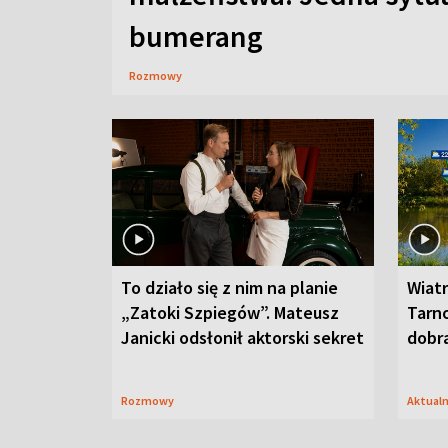
bumerang
Rozmowy
To działo się z nim na planie
Wiat
„Zatoki Szpiegów”. Mateusz
Tarno
Janicki odsłonił aktorski sekret
dobr
Rozmowy
Aktual