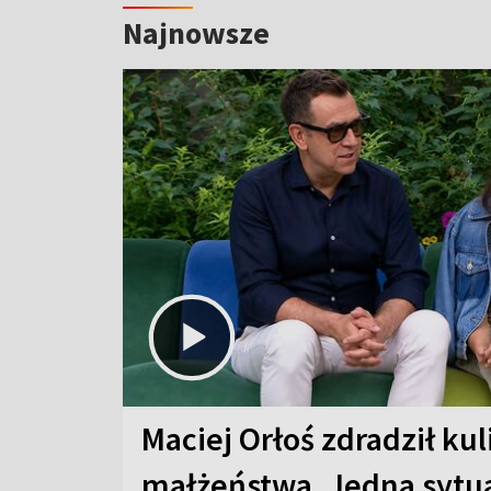
Najnowsze
Maciej Orłoś zdradził kul
małżeństwa. Jedna sytua