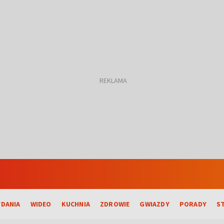
DANIA
WIDEO
KUCHNIA
ZDROWIE
GWIAZDY
PORADY
S