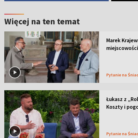
Więcej na ten temat
Marek Krajew
miejscowości
Pytanie na Śnia
Łukasz z „Ro
Koszty i pog
Pytanie na Śnia