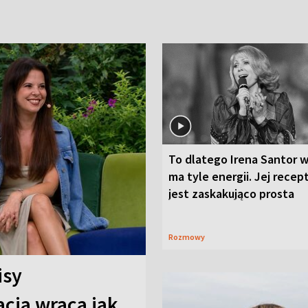
To dlatego Irena Santor w
ma tyle energii. Jej recep
jest zaskakująco prosta
Rozmowy
isy
cja wraca jak