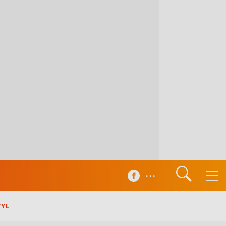
...
TYL