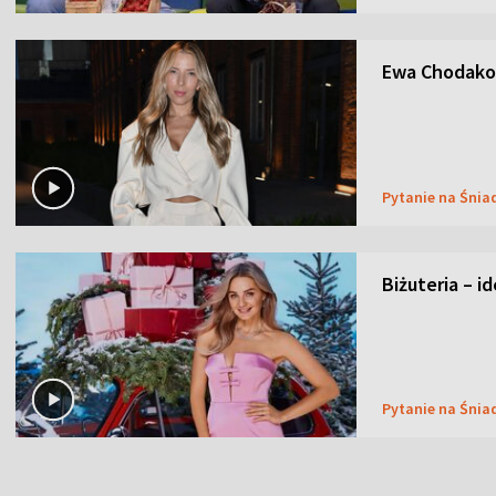
Ewa Chodakow
Pytanie na Śnia
Biżuteria – i
Pytanie na Śnia