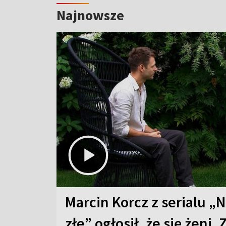
Najnowsze
Marcin Korcz z serialu „N
złe” ogłosił, że się żeni. 