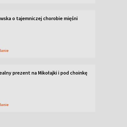
ska o tajemniczej chorobie mięśni
danie
dealny prezent na Mikołajki i pod choinkę
danie