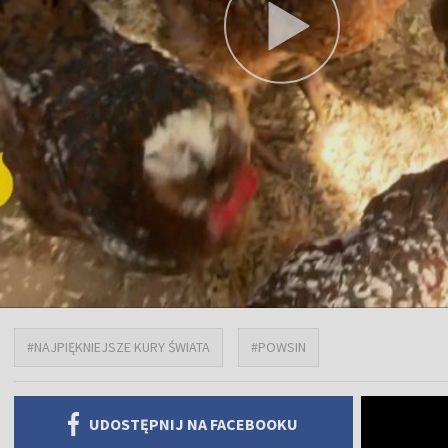
#NAJPIĘKNIEJSZE KURY ŚWIATA
#POWSIN
UDOSTĘPNIJ NA FACEBOOKU