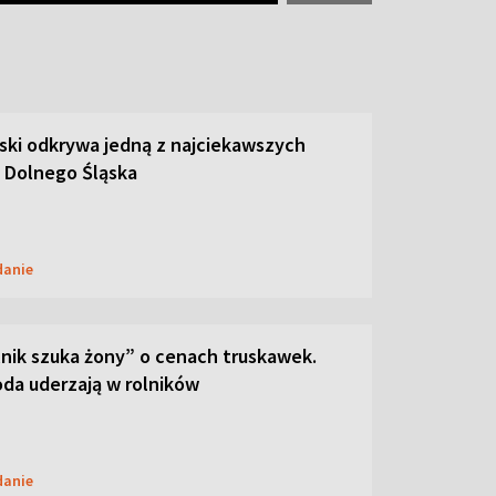
ski odkrywa jedną z najciekawszych
 Dolnego Śląska
danie
lnik szuka żony” o cenach truskawek.
oda uderzają w rolników
danie