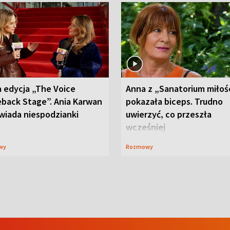
 edycja „The Voice
Anna z „Sanatorium miłoś
back Stage”. Ania Karwan
pokazała biceps. Trudno
wiada niespodzianki
uwierzyć, co przeszła
wcześniej
wy
Rozmowy