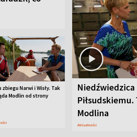
Niedźwiedzica
u zbiegu Narwi i Wisły. Tak
ąda Modlin od strony
Piłsudskiemu. 
y
Modlina
ności
Aktualności