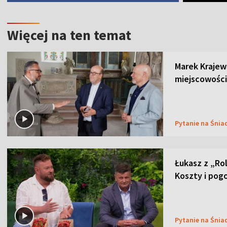
Więcej na ten temat
Marek Krajew
miejscowości
Pytanie na Śnia
Łukasz z „Ro
Koszty i pog
Pytanie na Śnia