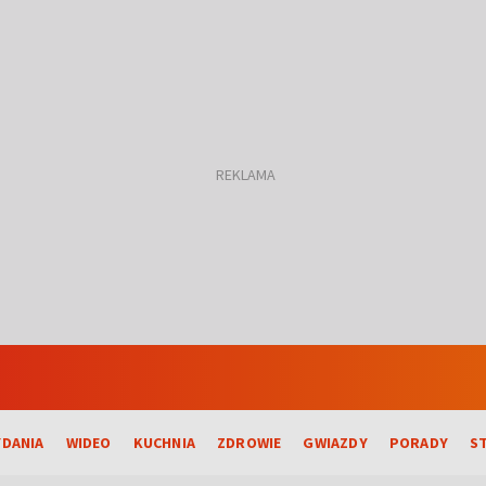
DANIA
WIDEO
KUCHNIA
ZDROWIE
GWIAZDY
PORADY
S