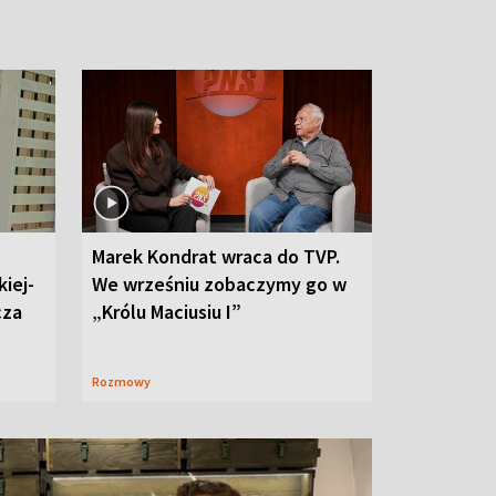
Marek Kondrat wraca do TVP.
iej-
We wrześniu zobaczymy go w
cza
„Królu Maciusiu I”
Rozmowy