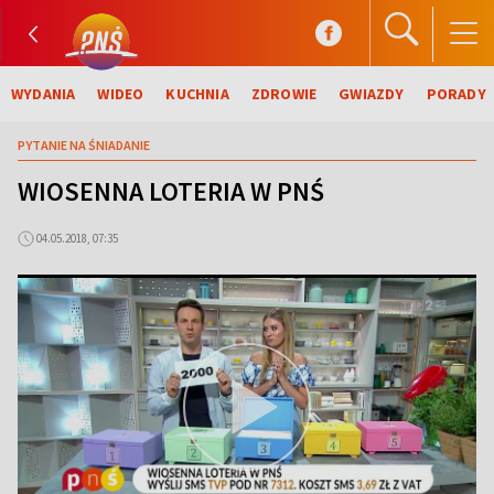
WYDANIA
WIDEO
KUCHNIA
ZDROWIE
GWIAZDY
PORADY
PYTANIE NA ŚNIADANIE
WIOSENNA LOTERIA W PNŚ
04.05.2018, 07:35