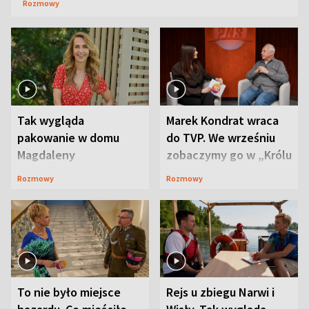
Rozmowy
Tak wygląda
Marek Kondrat wraca
pakowanie w domu
do TVP. We wrześniu
Magdaleny
zobaczymy go w „Królu
Waligórskiej-Lisieckiej.
Maciusiu I”
Rozmowy
Rozmowy
Mąż nie odpuszcza
To nie było miejsce
Rejs u zbiegu Narwi i