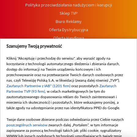
Polityka przeciwdziałania nadużyciom i korupcji
Sklep TVP
Biuro Reklamy
Oferta Dystrybucyjna
Oferta Handlowa
Dostępność
Szanujemy Twoją prywatność
Moje zgody
Kliknij "Akceptuję i przechodzę do serwisu", aby wyrazić zgody na
Procedura zgłoszeń wewnętrznych
korzystanie z technologii automatycznego śledzenia i zbierania danych,
dostęp do informacji na Twoim urządzeniu końcowym i ich
przechowywanie oraz na przetwarzanie Twoich danych osobowych przez
nas, czyli Telewizję Polską S.A. w likwidacji (zwaną dalej również „TVP”),
Zaufanych Partnerów z IAB* (1201 firm)
oraz pozostałych
Zaufanych
Partnerów TVP (93 firm)
, w celach marketingowych (w tym do
zautomatyzowanego dopasowania reklam do Twoich zainteresowań i
mierzenia ich skuteczności) i pozostałych, które wskazujemy poniżej, a
także zgody na udostępnianie przez nas identyfikatora PPID do Google.
Twoje dane osobowe zbierane podczas odwiedzania przez Ciebie naszych
poszczególnych serwisów
zwanych dalej „Portalem”, w tym informacje
zapisywane za pomocą technologii takich jak: pliki cookie, sygnalizatory
WWW lub innych podobnych technologii umożliwiających świadczenie