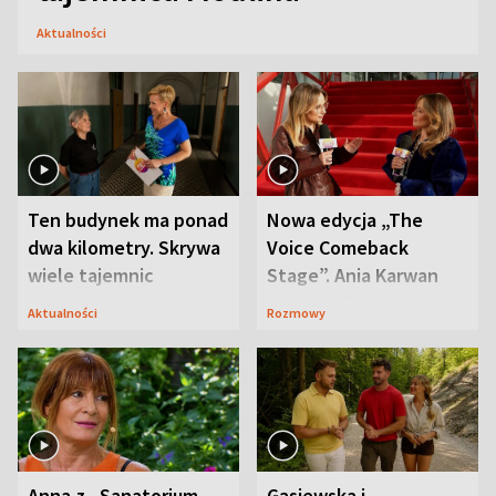
Aktualności
Ten budynek ma ponad
Nowa edycja „The
dwa kilometry. Skrywa
Voice Comeback
wiele tajemnic
Stage”. Ania Karwan
zapowiada
Aktualności
Rozmowy
niespodzianki
Anna z „Sanatorium
Gąsiewska i