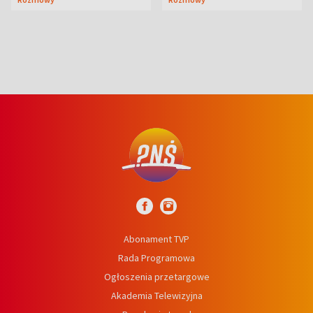
prosta
Abonament TVP
Rada Programowa
Ogłoszenia przetargowe
Akademia Telewizyjna