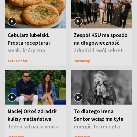
Cebularz lubelski.
Zespół KSU ma sposób
Prosta receptura i
na długowieczność.
smak, który zna
Zdradzili swój sekret
Lubelszczyzna
Aktualności
Rozmowy
Maciej Orłoś zdradził
To dlatego Irena
kulisy małżeństwa.
Santor wciąż ma tyle
Jedna sytuacja wraca
energii. Jej recepta
jak bumerang
jest zaskakująco
Rozmowy
Rozmowy