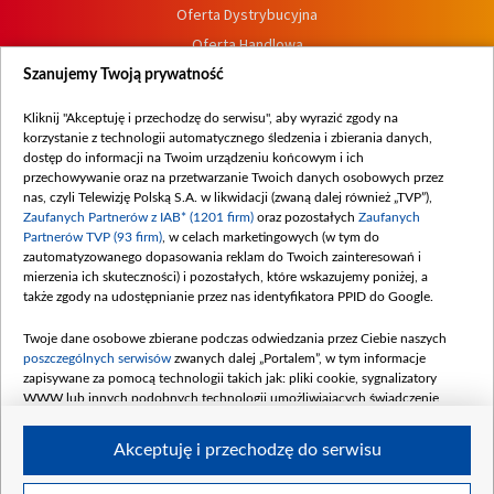
Oferta Dystrybucyjna
Oferta Handlowa
Dostępność
Szanujemy Twoją prywatność
Moje zgody
Kliknij "Akceptuję i przechodzę do serwisu", aby wyrazić zgody na
Procedura zgłoszeń wewnętrznych
korzystanie z technologii automatycznego śledzenia i zbierania danych,
dostęp do informacji na Twoim urządzeniu końcowym i ich
przechowywanie oraz na przetwarzanie Twoich danych osobowych przez
nas, czyli Telewizję Polską S.A. w likwidacji (zwaną dalej również „TVP”),
Zaufanych Partnerów z IAB* (1201 firm)
oraz pozostałych
Zaufanych
Partnerów TVP (93 firm)
, w celach marketingowych (w tym do
zautomatyzowanego dopasowania reklam do Twoich zainteresowań i
mierzenia ich skuteczności) i pozostałych, które wskazujemy poniżej, a
także zgody na udostępnianie przez nas identyfikatora PPID do Google.
Twoje dane osobowe zbierane podczas odwiedzania przez Ciebie naszych
poszczególnych serwisów
zwanych dalej „Portalem”, w tym informacje
zapisywane za pomocą technologii takich jak: pliki cookie, sygnalizatory
WWW lub innych podobnych technologii umożliwiających świadczenie
dopasowanych i bezpiecznych usług, personalizację treści oraz reklam,
udostępnianie funkcji mediów społecznościowych oraz analizowanie ruchu
Akceptuję i przechodzę do serwisu
w Internecie.