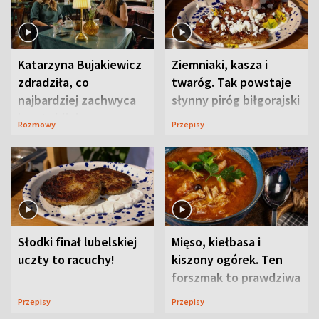
Katarzyna Bujakiewicz
Ziemniaki, kasza i
zdradziła, co
twaróg. Tak powstaje
najbardziej zachwyca
słynny piróg biłgorajski
ją w Lublinie
Rozmowy
Przepisy
Słodki finał lubelskiej
Mięso, kiełbasa i
uczty to racuchy!
kiszony ogórek. Ten
forszmak to prawdziwa
uczta
Przepisy
Przepisy