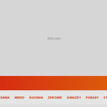
DANIA
WIDEO
KUCHNIA
ZDROWIE
GWIAZDY
PORADY
S