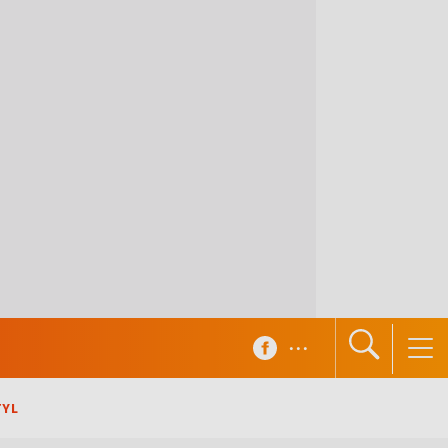
...
TYL