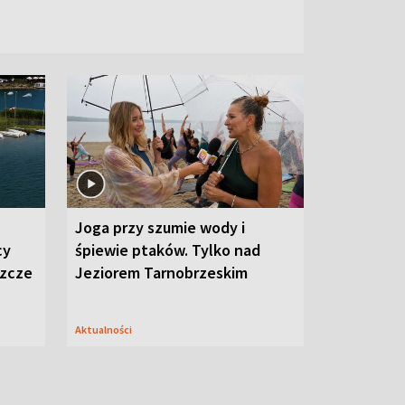
Joga przy szumie wody i
cy
śpiewie ptaków. Tylko nad
szcze
Jeziorem Tarnobrzeskim
Aktualności