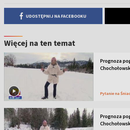
UDOSTĘPNIJ NA FACEBOOKU
Więcej na ten temat
Prognoza pog
Chochołowsk
Pytanie na Śnia
Prognoza pog
Chochołowsk