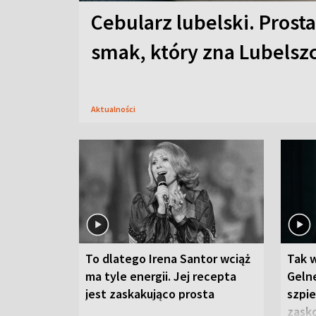
Cebularz lubelski. Prosta
smak, który zna Lubelsz
Aktualności
To dlatego Irena Santor wciąż
Tak 
ma tyle energii. Jej recepta
Gelne
jest zaskakująco prosta
szpie
zask