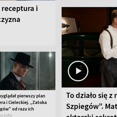
 receptura i
czyzna
To działo się z
wyglądał pierwszy plan
ra i Cieleckiej. „Zatoka
Szpiegów”. Mat
gów” od razu ich
oczyła