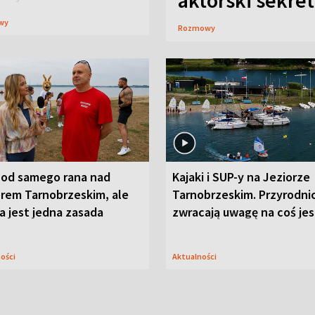
aktorski sekret
wy
Rozmowy
 od samego rana nad
Kajaki i SUP-y na Jeziorze
orem Tarnobrzeskim, ale
Tarnobrzeskim. Przyrodni
 jest jedna zasada
zwracają uwagę na coś je
ności
Aktualności