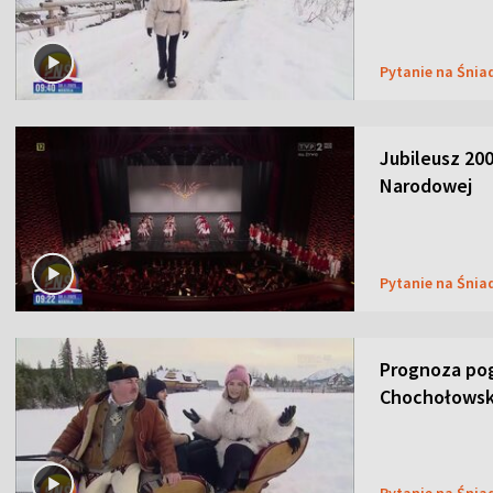
Pytanie na Śnia
Jubileusz 200
Narodowej
Pytanie na Śnia
Prognoza pog
Chochołowsk
Pytanie na Śnia