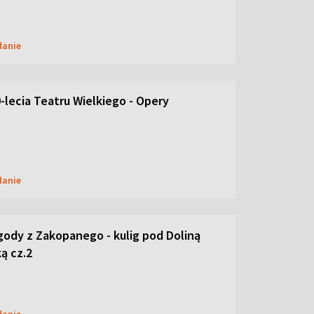
danie
-lecia Teatru Wielkiego - Opery
danie
ody z Zakopanego - kulig pod Doliną
ą cz.2
danie