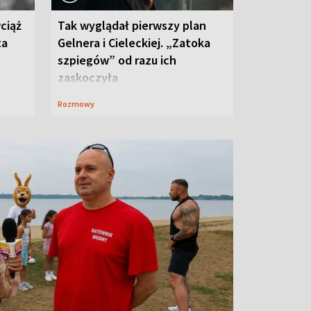
ciąż
Tak wyglądał pierwszy plan
ta
Gelnera i Cieleckiej. „Zatoka
szpiegów” od razu ich
zaskoczyła
Rozmowy