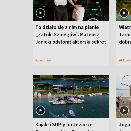
To działo się z nim na planie
Wiat
„Zatoki Szpiegów”. Mateusz
Tarno
Janicki odsłonił aktorski sekret
dobr
Rozmowy
Aktual
Kajaki i SUP-y na Jeziorze
Joga 