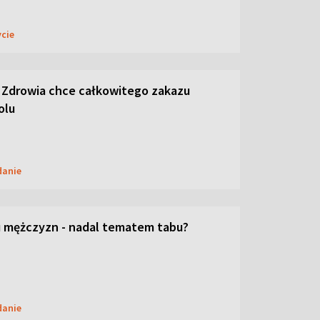
ycie
 Zdrowia chce całkowitego zakazu
olu
danie
 mężczyzn - nadal tematem tabu?
danie