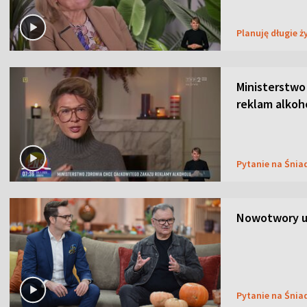
Planuję długie ż
Ministerstwo
reklam alkoh
Pytanie na Śnia
Nowotwory u
Pytanie na Śnia