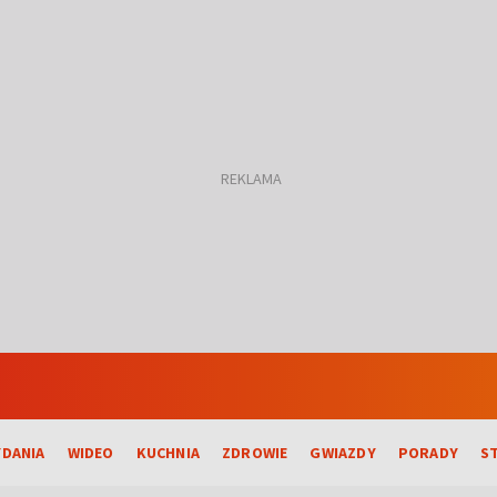
DANIA
WIDEO
KUCHNIA
ZDROWIE
GWIAZDY
PORADY
S