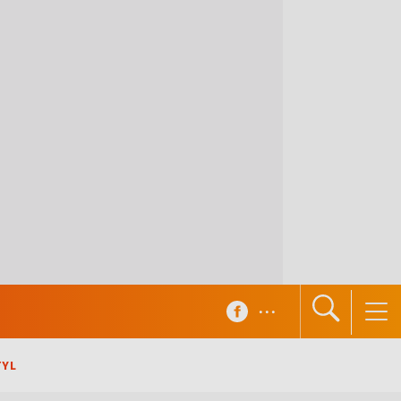
...
TYL