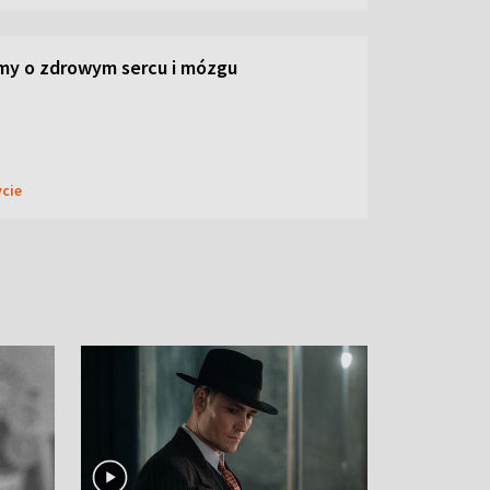
my o zdrowym sercu i mózgu
ycie