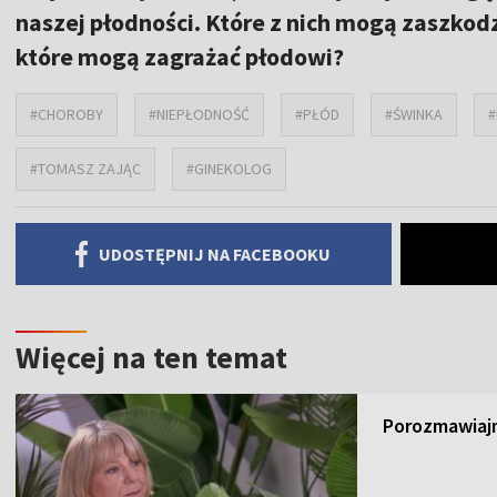
naszej płodności. Które z nich mogą zaszkod
które mogą zagrażać płodowi?
#CHOROBY
#NIEPŁODNOŚĆ
#PŁÓD
#ŚWINKA
#
#TOMASZ ZAJĄC
#GINEKOLOG
UDOSTĘPNIJ NA FACEBOOKU
Więcej na ten temat
Porozmawiajm