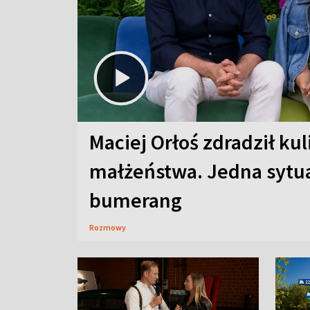
Maciej Orłoś zdradził kul
małżeństwa. Jedna sytua
bumerang
Rozmowy