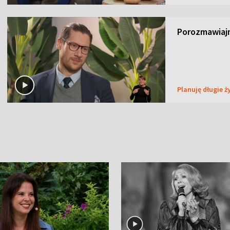
Porozmawiaj
Planuję długie ż