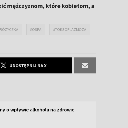
zić mężczyznom, które kobietom, a
RÓŻYCZKA
#OSPA
#TOKSOPLAZMOZA
UDOSTĘPNIJ NA X
y o wpływie alkoholu na zdrowie