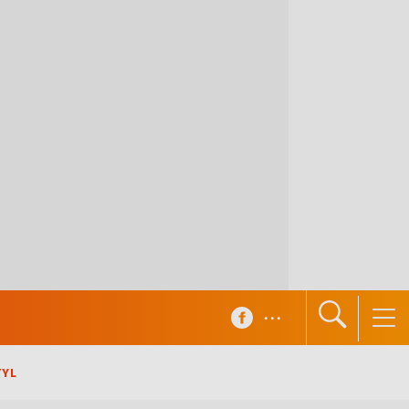
...
TYL