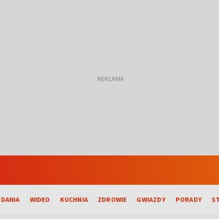
DANIA
WIDEO
KUCHNIA
ZDROWIE
GWIAZDY
PORADY
S