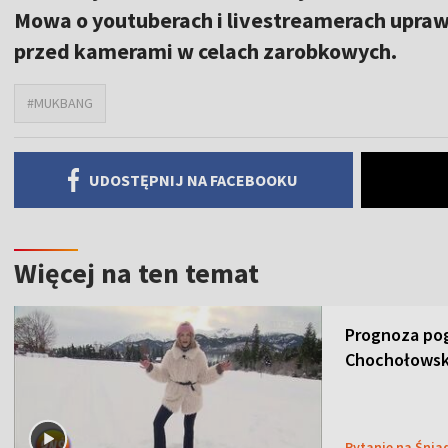
Mowa o youtuberach i livestreamerach upraw
przed kamerami w celach zarobkowych.
#MUKBANG
UDOSTĘPNIJ NA FACEBOOKU
Więcej na ten temat
Prognoza pog
Chochołowsk
Pytanie na Śnia