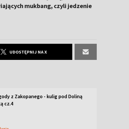
iających mukbang, czyli jedzenie
UDOSTĘPNIJ NA X
ody z Zakopanego - kulig pod Doliną
ą cz.4
danie