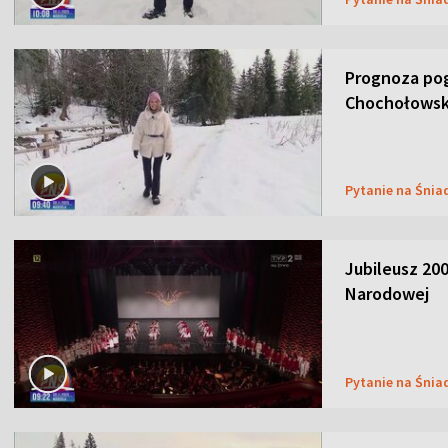
Prognoza pog
Chochołowsk
Pytanie na Śnia
Jubileusz 200
Narodowej
Pytanie na Śnia