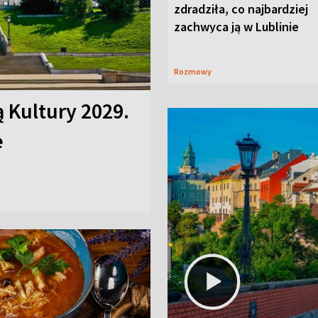
zdradziła, co najbardziej
zachwyca ją w Lublinie
Rozmowy
ą Kultury 2029.
e