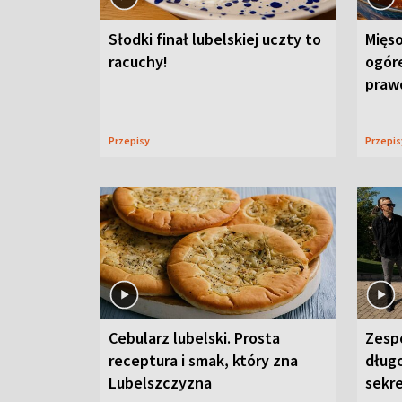
Słodki finał lubelskiej uczty to
Mięso
racuchy!
ogór
praw
Przepisy
Przepi
Cebularz lubelski. Prosta
Zesp
receptura i smak, który zna
długo
Lubelszczyzna
sekr