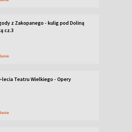
ody z Zakopanego - kulig pod Doliną
ą cz.3
danie
-lecia Teatru Wielkiego - Opery
danie