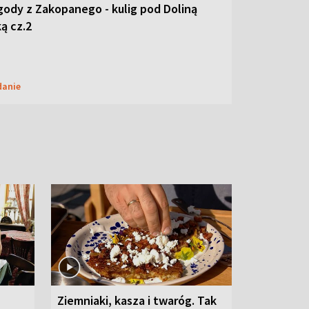
ody z Zakopanego - kulig pod Doliną
ą cz.2
danie
Ziemniaki, kasza i twaróg. Tak