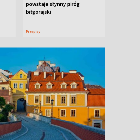
powstaje słynny piróg
biłgorajski
Przepisy