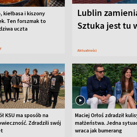
Lublin zamienia
, kiełbasa i kiszony
ek. Ten forszmak to
Sztuka jest tu
dziwa uczta
sy
Aktualności
ół KSU ma sposób na
Maciej Orłoś zdradził kulis
wieczność. Zdradzili swój
małżeństwa. Jedna sytua
et
wraca jak bumerang