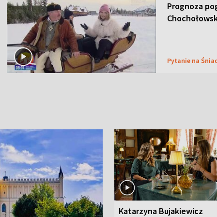
Prognoza pog
Chochołowsk
Pytanie na Śnia
Katarzyna Bujakiewicz