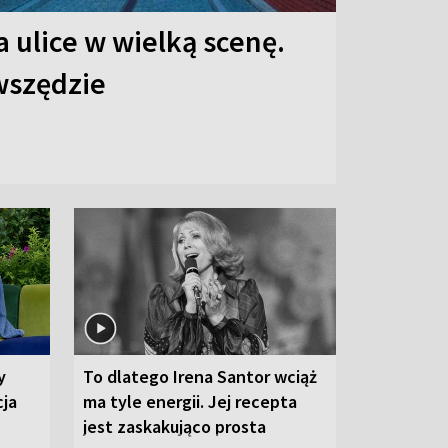
 ulice w wielką scenę.
 wszędzie
y
To dlatego Irena Santor wciąż
cja
ma tyle energii. Jej recepta
jest zaskakująco prosta