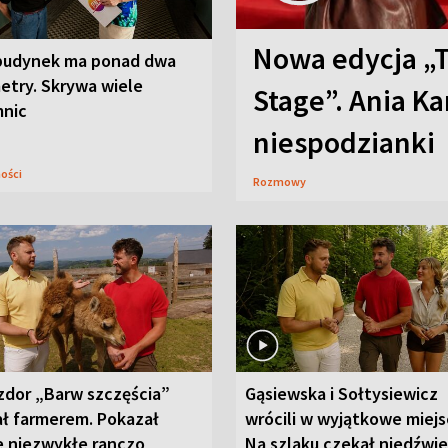
Nowa edycja „
budynek ma ponad dwa
etry. Skrywa wiele
Stage”. Ania K
mnic
niespodzianki
ności
Rozmowy
zdor „Barw szczęścia”
Gąsiewska i Sołtysiewicz
ał farmerem. Pokazał
wrócili w wyjątkowe miejs
e niezwykłe ranczo
Na szlaku czekał niedźwi