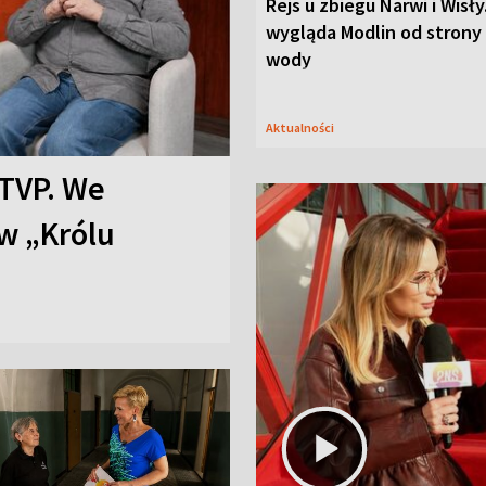
Rejs u zbiegu Narwi i Wisły
wygląda Modlin od strony
wody
Aktualności
TVP. We
w „Królu