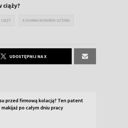
w ciąży?
 CIĄŻY
#JOANNA BONAREK-SZTABA
UDOSTĘPNIJ NA X
su przed firmową kolacją? Ten patent
 makijaż po całym dniu pracy