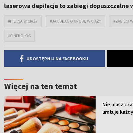
laserowa depilacja to zabiegi dopuszczalne 
#PIĘKNA W CIĄŻY
#JAK DBAĆ O URODĘ W CIĄŻY
#ZABIEGI W
#GINEKOLOG
UDOSTĘPNIJ NA FACEBOOKU
Więcej na ten temat
Nie masz cza
uratuje każdy