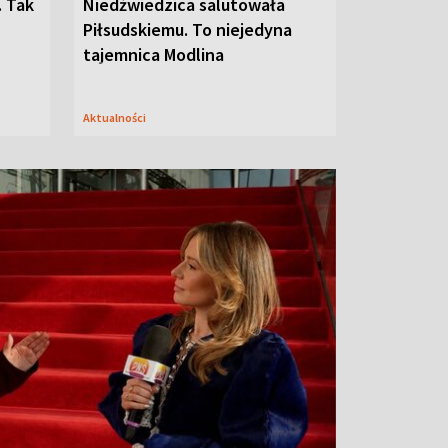
. Tak
Niedźwiedzica salutowała
Piłsudskiemu. To niejedyna
tajemnica Modlina
Aktualności