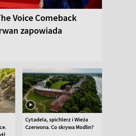
The Voice Comeback
arwan zapowiada
Cytadela, spichlerz i Wieża
ce.
Czerwona. Co skrywa Modlin?
edź