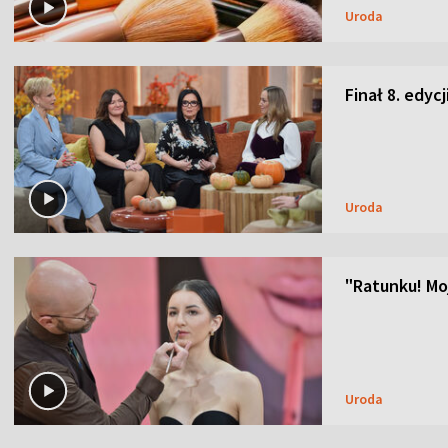
Uroda
Finał 8. edyc
Uroda
"Ratunku! Moj
Uroda