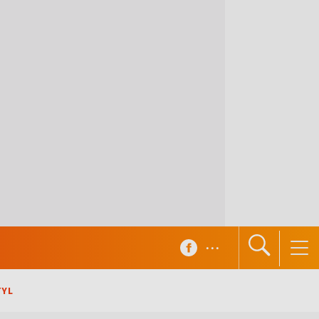
...
TYL