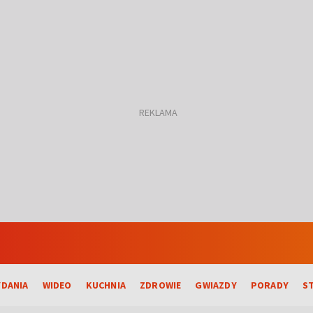
DANIA
WIDEO
KUCHNIA
ZDROWIE
GWIAZDY
PORADY
S