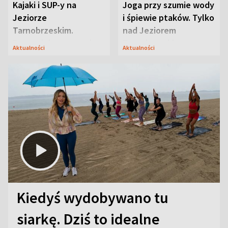
Kajaki i SUP-y na
Joga przy szumie wody
Jeziorze
i śpiewie ptaków. Tylko
Tarnobrzeskim.
nad Jeziorem
Przyrodnicy zwracają
Tarnobrzeskim
Aktualności
Aktualności
uwagę na coś jeszcze
Kiedyś wydobywano tu
siarkę. Dziś to idealne