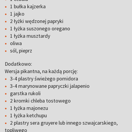
1 bułka kajzerka
1 jajko
2 łyżki wędzonej papryki
1 łyżka suszonego oregano
1 łyżka musztardy
oliwa
sól, pieprz
Dodatkowo:
Wersja pikantna, na każdą porcję:
3-4 plastry świeżego pomidora
3-4 marynowane papryczki jalapenio
garstka rukoli
2 kromki chleba tostowego
1 łyżka majonezu
1 łyżka ketchupu
2 plastry sera gruyere lub innego szwajcarskiego,
topliwego