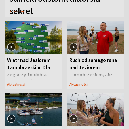
sekret
Rozmowy
Wiatr nad Jeziorem
Ruch od samego rana
Tarnobrzeskim. Dla
nad Jeziorem
żeglarzy to dobra
Tarnobrzeskim, ale
wiadomość
ważna jest jedna
Aktualności
Aktualności
zasada