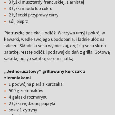
3 łyżki musztardy francuskiej, ziarnistej
3 łyżki miodu lub cukru
2 łyżeczki przyprawy curry
sól, pieprz
Pietruszkę posiekaj i odłóż. Warzywa umyj i pokrój w
kawałki, wedle swojego upodobania, i ładnie ułóż na
talerzu. Składniki sosu wymieszaj, częścią sosu skrop
sałatkę, resztę odłóż i podawaj do dań z grilla. Gotową
sałatkę posyp sałatkę serem i natką.
„Jednorusztowy” grillowany kurczak z
ziemniakami
1 podwójna pierś z kurczaka
500 g ziemniaków
4 gałązki rozmarynu
2 łyżki wędzonej papryki
sok z 1 cytryny