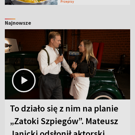
Przepisy
Najnowsze
To działo się z nim na planie
„Zatoki Szpiegów”. Mateusz
Janicki odsłonił aktorski