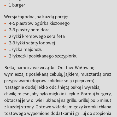
1 burger
Wersja łagodna, na każdą porcję:
4-5 plastrów ogórka kiszonego
2-3 plastry pomidora
2 łyżki kremowego sera feta
2-3 łyżki sałaty lodowej
1 łyżka majonezu
2 łyżeczki posiekanego szczypiorku
Bułkę namocz we wrzątku. Odstaw. Wołowinę
wymieszaj z posiekaną cebulą, jajkiem, musztardą oraz
przyprawami (dopraw solidnie solą i pieprzem).
Następnie dodaj lekko odciśniętą bułkę i wyrabiaj
chwilę mięso, aby było miękkie i lepkie. Formuj burgery,
obtaczaj je w oliwie i układaj na grillu. Grilluj po 5 minut
z każdej strony. Gotowe wkładaj między kromki chleba
tostowego wypełnione dodatkami i grilluj do stopienia