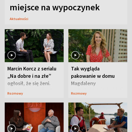
miejsce na wypoczynek
Aktualności
Marcin Korcz z serialu
Tak wygląda
„Na dobre i na złe”
pakowanie w domu
ogłosił, że się żeni.
Magdaleny
Zdradził, co zmienił
Waligórskiej-Lisieckiej.
Rozmowy
Rozmowy
syn
Mąż nie odpuszcza