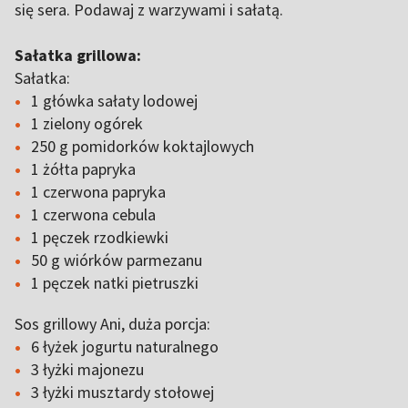
się sera. Podawaj z warzywami i sałatą.
Sałatka grillowa:
Sałatka:
1 główka sałaty lodowej
1 zielony ogórek
250 g pomidorków koktajlowych
1 żółta papryka
1 czerwona papryka
1 czerwona cebula
1 pęczek rzodkiewki
50 g wiórków parmezanu
1 pęczek natki pietruszki
Sos grillowy Ani, duża porcja:
6 łyżek jogurtu naturalnego
3 łyżki majonezu
3 łyżki musztardy stołowej