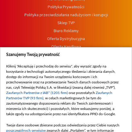
Polityka Prywatności
Polityka przeciwdziałania nadużyciom i korupcji
Sklep TVP
Biuro Reklamy
Oferta Dystrybucyjna
Oferta Handlowa
Dostępność
Szanujemy Twoją prywatność
Moje zgody
Kliknij "Akceptuję i przechodzę do serwisu", aby wyrazić zgody na
Procedura zgłoszeń wewnętrznych
korzystanie z technologii automatycznego śledzenia i zbierania danych,
dostęp do informacji na Twoim urządzeniu końcowym i ich
przechowywanie oraz na przetwarzanie Twoich danych osobowych przez
nas, czyli Telewizję Polską S.A. w likwidacji (zwaną dalej również „TVP”),
Zaufanych Partnerów z IAB* (1201 firm)
oraz pozostałych
Zaufanych
Partnerów TVP (93 firm)
, w celach marketingowych (w tym do
zautomatyzowanego dopasowania reklam do Twoich zainteresowań i
mierzenia ich skuteczności) i pozostałych, które wskazujemy poniżej, a
także zgody na udostępnianie przez nas identyfikatora PPID do Google.
Twoje dane osobowe zbierane podczas odwiedzania przez Ciebie naszych
poszczególnych serwisów
zwanych dalej „Portalem”, w tym informacje