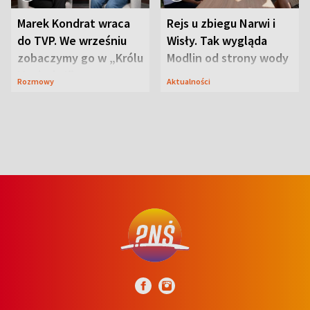
Marek Kondrat wraca
Rejs u zbiegu Narwi i
do TVP. We wrześniu
Wisły. Tak wygląda
zobaczymy go w „Królu
Modlin od strony wody
Maciusiu I”
Rozmowy
Aktualności