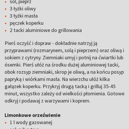
sól, pieprz
3 łyżki oliwy
3 łyżki masła
pęczek koperku
2 tacki aluminiowe do grillowania
Pierś oczyść i dopraw - dokładnie natrzyj ją
przyprawami (rozmarynem, solą i pieprzem) oraz oliwą i
sokiem z cytryny. Ziemniaki umyj i potnij na ćwiartki lub
ósemki. Pierś ułóż na środku dużej aluminiowej tacki,
obok rozsyp ziemniaki, skrop je oliwą, a na końcu posyp
papryką i wiórkami masła. Na wierzchu ułóż kilka
gałązek koperku. Przykryj drugą tacką i grilluj 35-45
minut, wszystko zależy od wielkości płomienia. Gotowe
odkryj i podawaj z warzywami i koprem.
Limonkowe orzeźwienie
1 l wody gazowanej