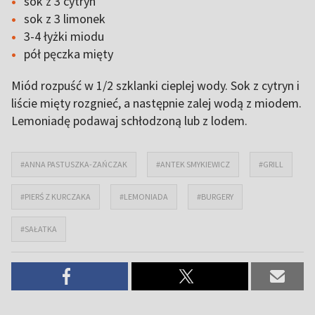
sok z 3 cytryn
sok z 3 limonek
3-4 łyżki miodu
pół pęczka mięty
Miód rozpuść w 1/2 szklanki cieplej wody. Sok z cytryn i
liście mięty rozgnieć, a następnie zalej wodą z miodem.
Lemoniadę podawaj schłodzoną lub z lodem.
#ANNA PASTUSZKA-ZAŃCZAK
#ANTEK SMYKIEWICZ
#GRILL
#PIERŚ Z KURCZAKA
#LEMONIADA
#BURGERY
#SAŁATKA