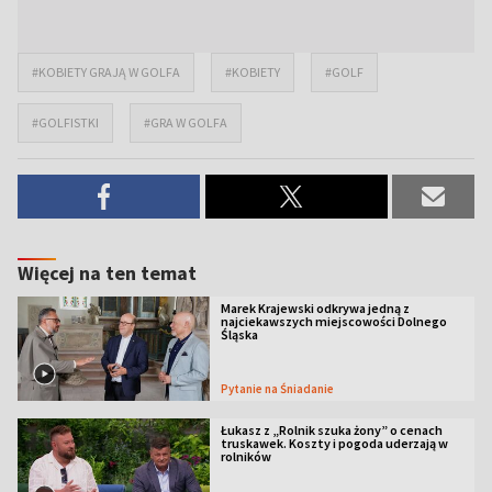
#KOBIETY GRAJĄ W GOLFA
#KOBIETY
#GOLF
#GOLFISTKI
#GRA W GOLFA
Więcej na ten temat
Marek Krajewski odkrywa jedną z
najciekawszych miejscowości Dolnego
Śląska
Pytanie na Śniadanie
Łukasz z „Rolnik szuka żony” o cenach
truskawek. Koszty i pogoda uderzają w
rolników