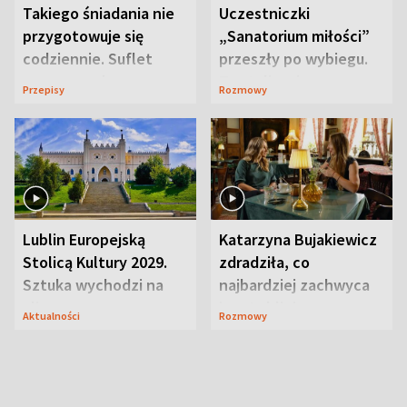
Takiego śniadania nie
Uczestniczki
przygotowuje się
„Sanatorium miłości”
codziennie. Suflet
przeszły po wybiegu.
serowy zachwyca
Te stylizacje
Przepisy
Rozmowy
smakiem
przyciągały wzrok
Lublin Europejską
Katarzyna Bujakiewicz
Stolicą Kultury 2029.
zdradziła, co
Sztuka wychodzi na
najbardziej zachwyca
ulice
ją w Lublinie
Aktualności
Rozmowy