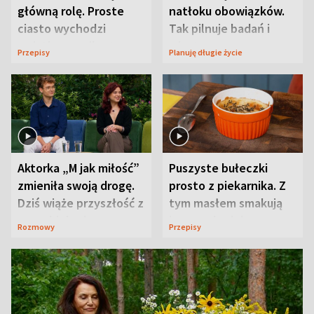
główną rolę. Proste
natłoku obowiązków.
ciasto wychodzi
Tak pilnuje badań i
wyjątkowo wilgotne
wizyt
Przepisy
Planuję długie życie
Aktorka „M jak miłość”
Puszyste bułeczki
zmieniła swoją drogę.
prosto z piekarnika. Z
Dziś wiąże przyszłość z
tym masłem smakują
neurobiologią
jeszcze lepiej
Rozmowy
Przepisy