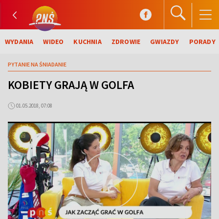
WYDANIA
WIDEO
KUCHNIA
ZDROWIE
GWIAZDY
PORADY
PYTANIE NA ŚNIADANIE
KOBIETY GRAJĄ W GOLFA
01.05.2018, 07:08