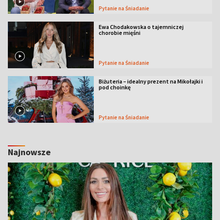
Pytanie na Śniadanie
Ewa Chodakowska o tajemniczej
chorobie mięśni
Pytanie na Śniadanie
Biżuteria – idealny prezent na Mikołajki i
pod choinkę
Pytanie na Śniadanie
Najnowsze