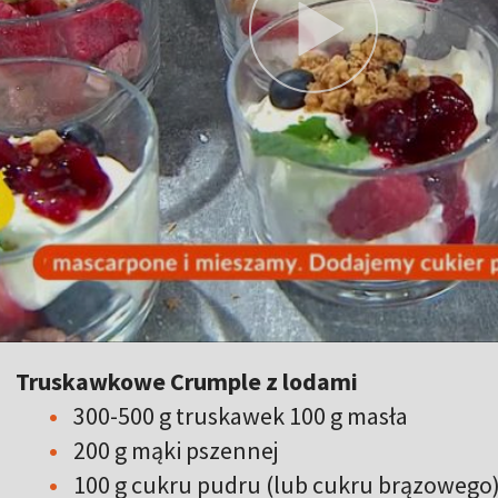
Truskawkowe Crumple z lodami
300-500 g truskawek 100 g masła
200 g mąki pszennej
100 g cukru pudru (lub cukru brązowego