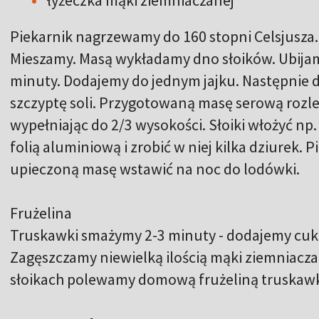
Piekarnik nagrzewamy do 160 stopni Celsjusza
Mieszamy. Masą wykładamy dno słoików. Ubijam
minuty. Dodajemy do jednym jajku. Następnie d
szczyptę soli. Przygotowaną masę serową rozl
wypełniając do 2/3 wysokości. Słoiki włożyć np.
folią aluminiową i zrobić w niej kilka dziurek.
upieczoną masę wstawić na noc do lodówki.
Frużelina
Truskawki smażymy 2-3 minuty - dodajemy cuki
Zagęszczamy niewielką ilością mąki ziemniacza
słoikach polewamy domową frużeliną truskawk