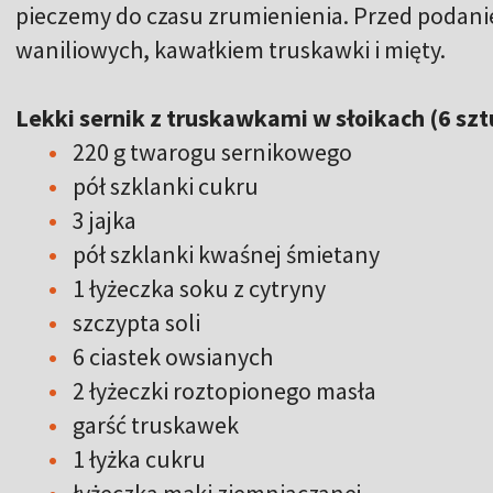
pieczemy do czasu zrumienienia. Przed podan
waniliowych, kawałkiem truskawki i mięty.
Lekki sernik z truskawkami w słoikach (6 szt
220 g twarogu sernikowego
pół szklanki cukru
3 jajka
pół szklanki kwaśnej śmietany
1 łyżeczka soku z cytryny
szczypta soli
6 ciastek owsianych
2 łyżeczki roztopionego masła
garść truskawek
1 łyżka cukru
łyżeczka mąki ziemniaczanej