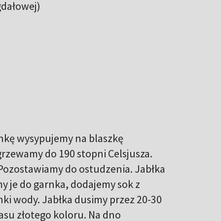
gdałowej)
onkę wysypujemy na blaszkę
grzewamy do 190 stopni Celsjusza.
Pozostawiamy do ostudzenia. Jabłka
y je do garnka, dodajemy sok z
nki wody. Jabłka dusimy przez 20-30
asu złotego koloru. Na dno