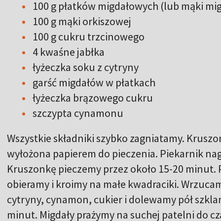
100 g płatków migdałowych (lub mąki mi
100 g mąki orkiszowej
100 g cukru trzcinowego
4 kwaśne jabłka
łyżeczka soku z cytryny
garść migdałów w płatkach
łyżeczka brązowego cukru
szczypta cynamonu
Wszystkie składniki szybko zagniatamy. Krusz
wyłożona papierem do pieczenia. Piekarnik na
Kruszonkę pieczemy przez około 15-20 minut. 
obieramy i kroimy na małe kwadraciki. Wrzucam
cytryny, cynamon, cukier i dolewamy pół szkla
minut. Migdały prażymy na suchej patelni do cz