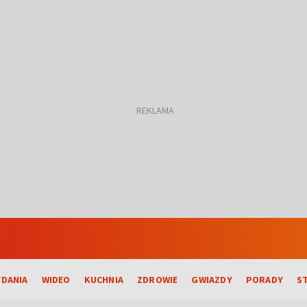
DANIA
WIDEO
KUCHNIA
ZDROWIE
GWIAZDY
PORADY
S