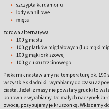
szczypta kardamonu
lody waniliowe
mięta
zdrowa alternatywa
100 g masła
100 g płatków migdałowych (lub mąki mi
100 g mąki orkiszowej
100 g cukru trzcinowego
Piekarnik nastawiamy na temperaturę ok. 190 s
wszystkie składniki i wyrabiamy do czasu aż p
ciasta. Jeżeli z masy nie powstały grudki to ws
ponownie wyrabiamy. Do małych naczynek ża
owoce, posypujemy je kruszonką. Wkładamy do 