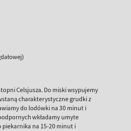
gdałowej)
topni Celsjusza. Do miski wsypujemy
owstaną charakterystyczne grudki z
tawiamy do lodówki na 30 minut i
roodpornych wkładamy umyte
piekarnika na 15-20 minut i