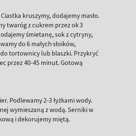
. Ciastka kruszymy, dodajemy masło.
y twaróg z cukrem przez ok 3
odajemy śmietanę, sok z cytryny,
ewamy do 6 małych słoików,
 do tortownicy lub blaszki. Przykryć
 Piec przez 40-45 minut. Gotową
er. Podlewamy 2-3 łyżkami wody.
nej wymieszaną z wodą. Serniki w
ową i dekorujemy miętą.