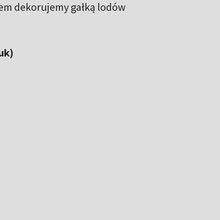
iem dekorujemy gałką lodów
uk)