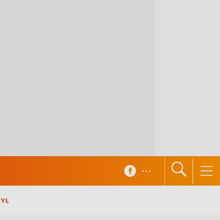
...
TYL