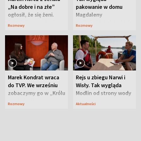
„Na dobre i na złe”
pakowanie w domu
ogłosił, że się żeni.
Magdaleny
Zdradził, co zmienił
Waligórskiej-Lisieckiej.
Rozmowy
Rozmowy
syn
Mąż nie odpuszcza
Marek Kondrat wraca
Rejs u zbiegu Narwi i
do TVP. We wrześniu
Wisły. Tak wygląda
zobaczymy go w „Królu
Modlin od strony wody
Maciusiu I”
Rozmowy
Aktualności