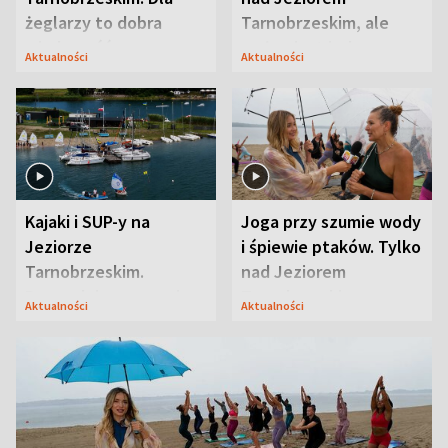
żeglarzy to dobra
Tarnobrzeskim, ale
wiadomość
ważna jest jedna
Aktualności
Aktualności
zasada
Kajaki i SUP-y na
Joga przy szumie wody
Jeziorze
i śpiewie ptaków. Tylko
Tarnobrzeskim.
nad Jeziorem
Przyrodnicy zwracają
Tarnobrzeskim
Aktualności
Aktualności
uwagę na coś jeszcze