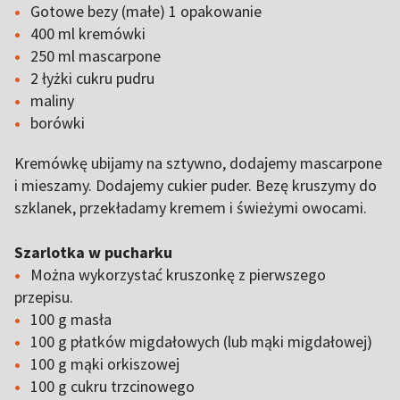
Gotowe bezy (małe) 1 opakowanie
400 ml kremówki
250 ml mascarpone
2 łyżki cukru pudru
maliny
borówki
Kremówkę ubijamy na sztywno, dodajemy mascarpone
i mieszamy. Dodajemy cukier puder. Bezę kruszymy do
szklanek, przekładamy kremem i świeżymi owocami.
Szarlotka w pucharku
Można wykorzystać kruszonkę z pierwszego
przepisu.
100 g masła
100 g płatków migdałowych (lub mąki migdałowej)
100 g mąki orkiszowej
100 g cukru trzcinowego