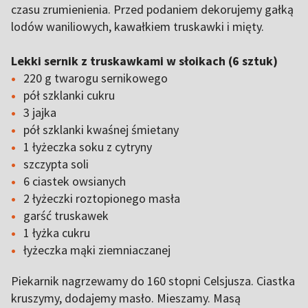
czasu zrumienienia. Przed podaniem dekorujemy gałką
lodów waniliowych, kawałkiem truskawki i mięty.
Lekki sernik z truskawkami w słoikach (6 sztuk)
220 g twarogu sernikowego
pół szklanki cukru
3 jajka
pół szklanki kwaśnej śmietany
1 łyżeczka soku z cytryny
szczypta soli
6 ciastek owsianych
2 łyżeczki roztopionego masła
garść truskawek
1 łyżka cukru
łyżeczka mąki ziemniaczanej
Piekarnik nagrzewamy do 160 stopni Celsjusza. Ciastka
kruszymy, dodajemy masło. Mieszamy. Masą