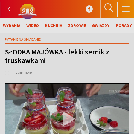
WYDANIA
WIDEO
KUCHNIA
ZDROWIE
GWIAZDY
PORADY
PYTANIE NA ŚNIADANIE
SŁODKA MAJÓWKA - lekki sernik z
truskawkami
01.05.2018, 07:07