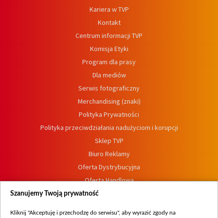
Kariera w TVP
Kontakt
Centrum informacji TVP
Komisja Etyki
Program dla prasy
Dla mediów
Serwis fotograficzny
Merchandising (znaki)
Polityka Prywatności
Polityka przeciwdziałania nadużyciom i korupcji
Sklep TVP
Biuro Reklamy
Oferta Dystrybucyjna
Oferta Handlowa
Dostępność
Szanujemy Twoją prywatność
Moje zgody
Kliknij "Akceptuję i przechodzę do serwisu", aby wyrazić zgody na