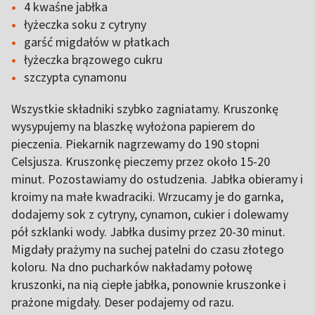
4 kwaśne jabłka
łyżeczka soku z cytryny
garść migdałów w płatkach
łyżeczka brązowego cukru
szczypta cynamonu
Wszystkie składniki szybko zagniatamy. Kruszonkę
wysypujemy na blaszkę wyłożona papierem do
pieczenia. Piekarnik nagrzewamy do 190 stopni
Celsjusza. Kruszonkę pieczemy przez około 15-20
minut. Pozostawiamy do ostudzenia. Jabłka obieramy i
kroimy na małe kwadraciki. Wrzucamy je do garnka,
dodajemy sok z cytryny, cynamon, cukier i dolewamy
pół szklanki wody. Jabłka dusimy przez 20-30 minut.
Migdały prażymy na suchej patelni do czasu złotego
koloru. Na dno pucharków nakładamy połowę
kruszonki, na nią ciepłe jabłka, ponownie kruszonke i
prażone migdały. Deser podajemy od razu.