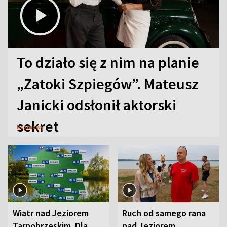
To działo się z nim na planie
„Zatoki Szpiegów”. Mateusz
Janicki odsłonił aktorski
sekret
Rozmowy
Wiatr nad Jeziorem
Ruch od samego rana
Tarnobrzeskim. Dla
nad Jeziorem