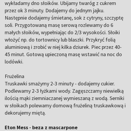
wykładamy dno słoików. Ubijamy twaróg z cukrem
przez ok 3 minuty. Dodajemy do jednym jajku.
Następnie dodajemy śmietanę, sok z cytryny, szczyptę
soli. Przygotowaną masę serową rozlewamy do 6
małych słoików, wypełniając do 2/3 wysokości. Słoiki
włożyć np. do tortownicy lub blaszki. Przykryć folią
aluminiową i zrobić w niej kilka dziurek. Piec przez 40-
45 minut. Gotową upieczoną masę wstawić na noc do
lodówki.
Frużelina
Truskawki smażymy 2-3 minuty - dodajemy cukier.
Podlewamy 2-3 łyżkami wody. Zagęszczamy niewielką
ilością mąki ziemniaczanej wymieszaną z wodą. Serniki
w słoikach polewamy domową frużeliną truskawkową i
dekorujemy miętą.
Eton Mess - beza z mascarpone