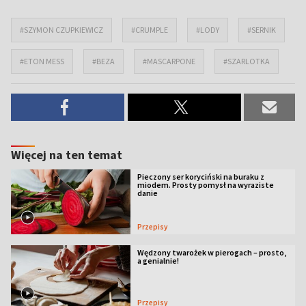
#SZYMON CZUPKIEWICZ
#CRUMPLE
#LODY
#SERNIK
#ETON MESS
#BEZA
#MASCARPONE
#SZARLOTKA
Więcej na ten temat
Pieczony ser koryciński na buraku z
miodem. Prosty pomysł na wyraziste
danie
Przepisy
Wędzony twarożek w pierogach – prosto,
a genialnie!
Przepisy