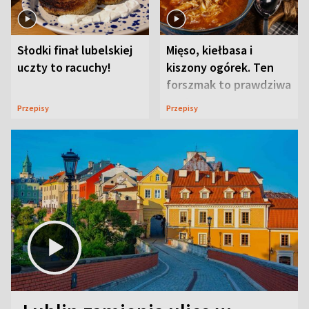
Słodki finał lubelskiej
Mięso, kiełbasa i
uczty to racuchy!
kiszony ogórek. Ten
forszmak to prawdziwa
uczta
Przepisy
Przepisy