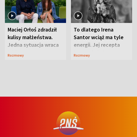
Maciej Orłoś zdradził
To dlatego Irena
kulisy małżeństwa.
Santor wciąż ma tyle
Jedna sytuacja wraca
energii. Jej recepta
jak bumerang
jest zaskakująco
Rozmowy
Rozmowy
prosta