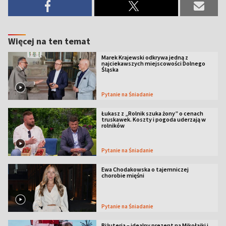
Więcej na ten temat
Marek Krajewski odkrywa jedną z
najciekawszych miejscowości Dolnego
Śląska
Pytanie na Śniadanie
Łukasz z „Rolnik szuka żony” o cenach
truskawek. Koszty i pogoda uderzają w
rolników
Pytanie na Śniadanie
Ewa Chodakowska o tajemniczej
chorobie mięśni
Pytanie na Śniadanie
Biżuteria – idealny prezent na Mikołajki i