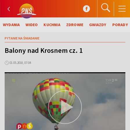
WYDANIA
WIDEO
KUCHNIA
ZDROWIE
GWIAZDY
PORADY
PYTANIE NA ŚNIADANIE
Balony nad Krosnem cz. 1
01.05.2018, 07:04