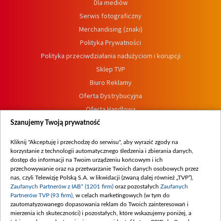
Dla mediów
Serwis fotograficzny
Merchandising (znaki)
Polityka Prywatności
Polityka przeciwdziałania nadużyciom i korupcji
Sklep TVP
Biuro Reklamy
Oferta Dystrybucyjna
Oferta Handlowa
Dostępność
Szanujemy Twoją prywatność
Moje zgody
Kliknij "Akceptuję i przechodzę do serwisu", aby wyrazić zgody na
Procedura zgłoszeń wewnętrznych
korzystanie z technologii automatycznego śledzenia i zbierania danych,
dostęp do informacji na Twoim urządzeniu końcowym i ich
przechowywanie oraz na przetwarzanie Twoich danych osobowych przez
nas, czyli Telewizję Polską S.A. w likwidacji (zwaną dalej również „TVP”),
Zaufanych Partnerów z IAB* (1201 firm)
oraz pozostałych
Zaufanych
Partnerów TVP (93 firm)
, w celach marketingowych (w tym do
zautomatyzowanego dopasowania reklam do Twoich zainteresowań i
mierzenia ich skuteczności) i pozostałych, które wskazujemy poniżej, a