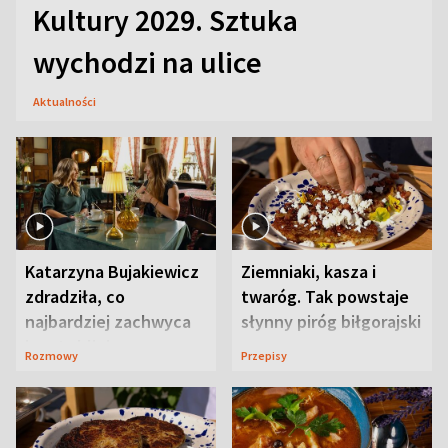
Kultury 2029. Sztuka
wychodzi na ulice
Aktualności
Katarzyna Bujakiewicz
Ziemniaki, kasza i
zdradziła, co
twaróg. Tak powstaje
najbardziej zachwyca
słynny piróg biłgorajski
ją w Lublinie
Rozmowy
Przepisy