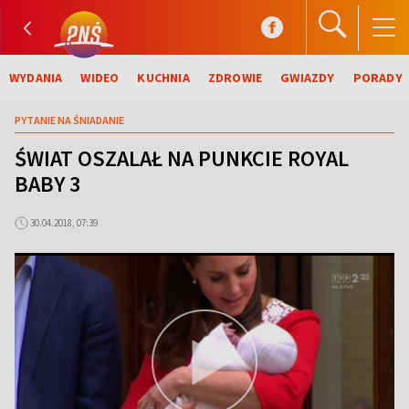
WYDANIA
WIDEO
KUCHNIA
ZDROWIE
GWIAZDY
PORADY
PYTANIE NA ŚNIADANIE
ŚWIAT OSZALAŁ NA PUNKCIE ROYAL
BABY 3
30.04.2018, 07:39