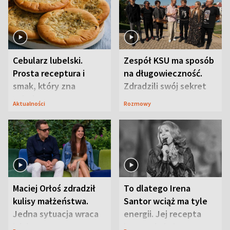
Cebularz lubelski.
Zespół KSU ma sposób
Prosta receptura i
na długowieczność.
smak, który zna
Zdradzili swój sekret
Lubelszczyzna
Aktualności
Rozmowy
Maciej Orłoś zdradził
To dlatego Irena
kulisy małżeństwa.
Santor wciąż ma tyle
Jedna sytuacja wraca
energii. Jej recepta
jak bumerang
jest zaskakująco