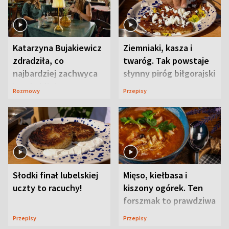
Katarzyna Bujakiewicz
Ziemniaki, kasza i
zdradziła, co
twaróg. Tak powstaje
najbardziej zachwyca
słynny piróg biłgorajski
ją w Lublinie
Rozmowy
Przepisy
Słodki finał lubelskiej
Mięso, kiełbasa i
uczty to racuchy!
kiszony ogórek. Ten
forszmak to prawdziwa
uczta
Przepisy
Przepisy