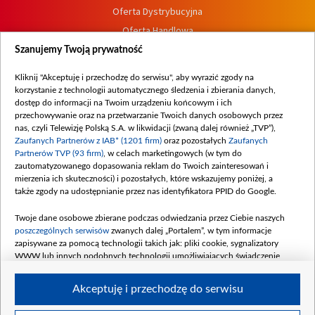
Oferta Dystrybucyjna
Oferta Handlowa
Dostępność
Szanujemy Twoją prywatność
Moje zgody
Kliknij "Akceptuję i przechodzę do serwisu", aby wyrazić zgody na
Procedura zgłoszeń wewnętrznych
korzystanie z technologii automatycznego śledzenia i zbierania danych,
dostęp do informacji na Twoim urządzeniu końcowym i ich
przechowywanie oraz na przetwarzanie Twoich danych osobowych przez
nas, czyli Telewizję Polską S.A. w likwidacji (zwaną dalej również „TVP”),
Zaufanych Partnerów z IAB* (1201 firm)
oraz pozostałych
Zaufanych
Partnerów TVP (93 firm)
, w celach marketingowych (w tym do
zautomatyzowanego dopasowania reklam do Twoich zainteresowań i
mierzenia ich skuteczności) i pozostałych, które wskazujemy poniżej, a
także zgody na udostępnianie przez nas identyfikatora PPID do Google.
Twoje dane osobowe zbierane podczas odwiedzania przez Ciebie naszych
poszczególnych serwisów
zwanych dalej „Portalem”, w tym informacje
zapisywane za pomocą technologii takich jak: pliki cookie, sygnalizatory
WWW lub innych podobnych technologii umożliwiających świadczenie
dopasowanych i bezpiecznych usług, personalizację treści oraz reklam,
udostępnianie funkcji mediów społecznościowych oraz analizowanie ruchu
Akceptuję i przechodzę do serwisu
w Internecie.