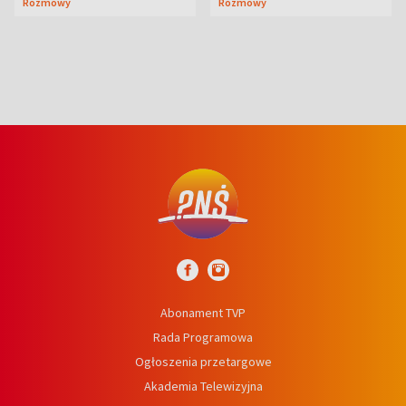
Rozmowy
Rozmowy
prosta
Abonament TVP
Rada Programowa
Ogłoszenia przetargowe
Akademia Telewizyjna