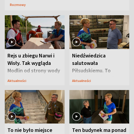
Rozmowy
Rejs u zbiegu Narwi i
Niedźwiedzica
Wisły. Tak wygląda
salutowała
Modlin od strony wody
Piłsudskiemu. To
niejedyna tajemnica
Aktualności
Aktualności
Modlina
To nie było miejsce
Ten budynek ma ponad