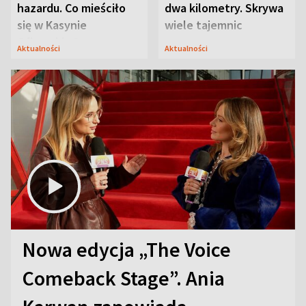
hazardu. Co mieściło
dwa kilometry. Skrywa
się w Kasynie
wiele tajemnic
Oficerskim?
Aktualności
Aktualności
Nowa edycja „The Voice
Comeback Stage”. Ania