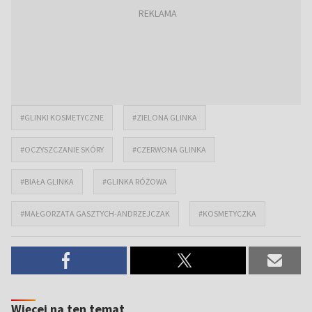
#GLINKI KOSMETYCZNE
#ZIELONA GLINKA
#OCZYSZCZANIE SKÓRY
#CZERWONA GLINKA
#BIAŁA GLINKA
#GLINKA RÓŻOWA
#MAŁGORZATA GASZTYCH-ANDRZEJCZAK
#KOSMETYCZKA
Więcej na ten temat