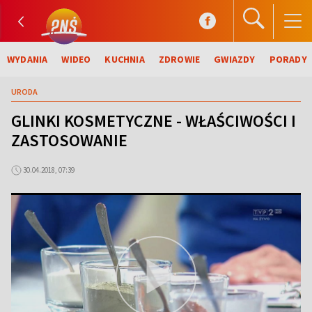
WYDANIA
WIDEO
KUCHNIA
ZDROWIE
GWIAZDY
PORADY
URODA
GLINKI KOSMETYCZNE - WŁAŚCIWOŚCI I
ZASTOSOWANIE
30.04.2018, 07:39