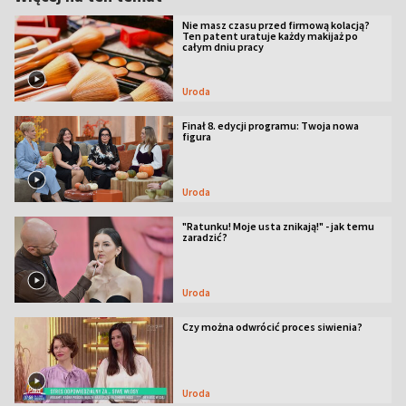
Nie masz czasu przed firmową kolacją?
Ten patent uratuje każdy makijaż po
całym dniu pracy
Uroda
Finał 8. edycji programu: Twoja nowa
figura
Uroda
"Ratunku! Moje usta znikają!" - jak temu
zaradzić?
Uroda
Czy można odwrócić proces siwienia?
Uroda