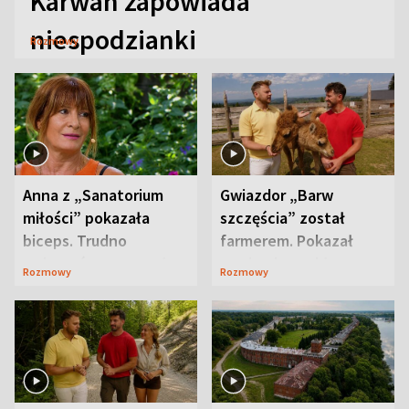
Karwan zapowiada
niespodzianki
Rozmowy
Anna z „Sanatorium
Gwiazdor „Barw
miłości” pokazała
szczęścia” został
biceps. Trudno
farmerem. Pokazał
uwierzyć, co przeszła
swoje niezwykłe
Rozmowy
Rozmowy
wcześniej
ranczo