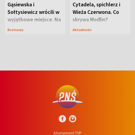
Gąsiewska i
Cytadela, spichlerz i
Sołtysiewicz wrócili w
Wieża Czerwona. Co
wyjątkowe miejsce. Na
skrywa Modlin?
szlaku czekał
Rozmowy
Aktualności
niedźwiedź
Abonament TVP