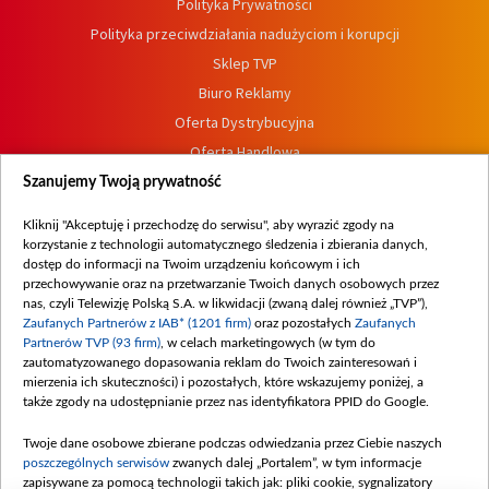
Polityka Prywatności
Polityka przeciwdziałania nadużyciom i korupcji
Sklep TVP
Biuro Reklamy
Oferta Dystrybucyjna
Oferta Handlowa
Dostępność
Szanujemy Twoją prywatność
Moje zgody
Kliknij "Akceptuję i przechodzę do serwisu", aby wyrazić zgody na
Procedura zgłoszeń wewnętrznych
korzystanie z technologii automatycznego śledzenia i zbierania danych,
dostęp do informacji na Twoim urządzeniu końcowym i ich
przechowywanie oraz na przetwarzanie Twoich danych osobowych przez
nas, czyli Telewizję Polską S.A. w likwidacji (zwaną dalej również „TVP”),
Zaufanych Partnerów z IAB* (1201 firm)
oraz pozostałych
Zaufanych
Partnerów TVP (93 firm)
, w celach marketingowych (w tym do
zautomatyzowanego dopasowania reklam do Twoich zainteresowań i
mierzenia ich skuteczności) i pozostałych, które wskazujemy poniżej, a
także zgody na udostępnianie przez nas identyfikatora PPID do Google.
Twoje dane osobowe zbierane podczas odwiedzania przez Ciebie naszych
poszczególnych serwisów
zwanych dalej „Portalem”, w tym informacje
zapisywane za pomocą technologii takich jak: pliki cookie, sygnalizatory