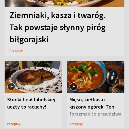
Ziemniaki, kasza i twaróg.
Tak powstaje słynny piróg
biłgorajski
Przepisy
Słodki finał lubelskiej
Mięso, kiełbasa i
uczty to racuchy!
kiszony ogórek. Ten
forszmak to prawdziwa
uczta
Przepisy
Przepisy