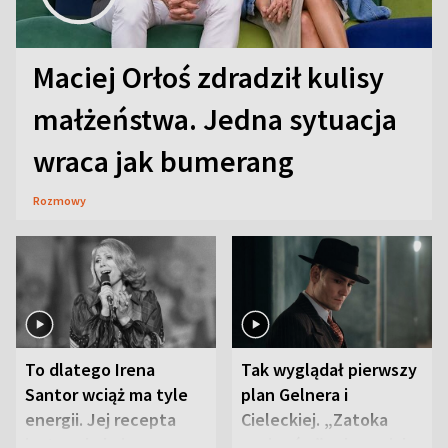
Maciej Orłoś zdradził kulisy
małżeństwa. Jedna sytuacja
wraca jak bumerang
Rozmowy
To dlatego Irena
Tak wyglądał pierwszy
Santor wciąż ma tyle
plan Gelnera i
energii. Jej recepta
Cieleckiej. „Zatoka
jest zaskakująco
szpiegów” od razu ich