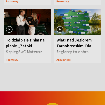
Rozmowy
Rozmowy
prosta
zaskoczyła
To działo się z nim na
Wiatr nad Jeziorem
planie „Zatoki
Tarnobrzeskim. Dla
Szpiegów”. Mateusz
żeglarzy to dobra
Janicki odsłonił
wiadomość
Rozmowy
Aktualności
aktorski sekret