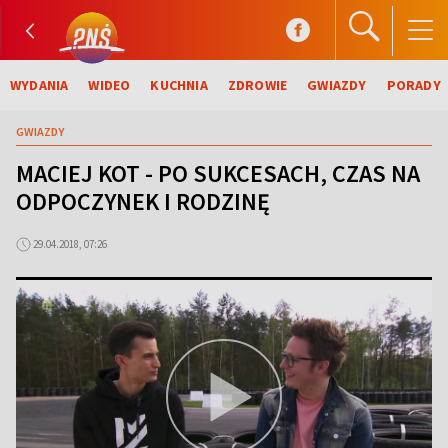
WYDANIA
WIDEO
KUCHNIA
ZDROWIE
GWIAZDY
PORADY
GWIAZDY
MACIEJ KOT - PO SUKCESACH, CZAS NA
ODPOCZYNEK I RODZINĘ
29.04.2018, 07:26