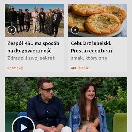
Zespół KSU ma sposób
Cebularz lubelski.
na długowieczność.
Prosta receptura i
Zdradzili swój sekret
smak, który zna
Lubelszczyzna
Rozmowy
Aktualności