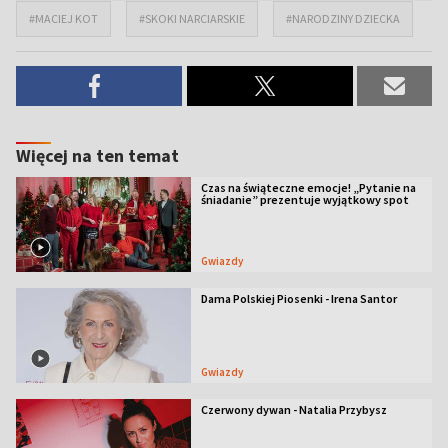
#MACIEJ KOT
#SKOKI NARCIARSKIE
#NARODZINY DZIECKA
Więcej na ten temat
Czas na świąteczne emocje! „Pytanie na
śniadanie” prezentuje wyjątkowy spot
Gwiazdy
Dama Polskiej Piosenki - Irena Santor
Gwiazdy
Czerwony dywan - Natalia Przybysz