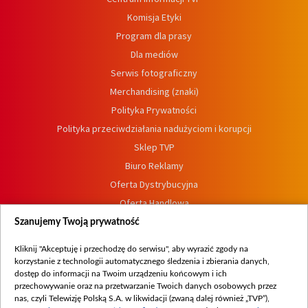
Komisja Etyki
Program dla prasy
Dla mediów
Serwis fotograficzny
Merchandising (znaki)
Polityka Prywatności
Polityka przeciwdziałania nadużyciom i korupcji
Sklep TVP
Biuro Reklamy
Oferta Dystrybucyjna
Oferta Handlowa
Dostępność
Szanujemy Twoją prywatność
Moje zgody
Kliknij "Akceptuję i przechodzę do serwisu", aby wyrazić zgody na
Procedura zgłoszeń wewnętrznych
korzystanie z technologii automatycznego śledzenia i zbierania danych,
dostęp do informacji na Twoim urządzeniu końcowym i ich
przechowywanie oraz na przetwarzanie Twoich danych osobowych przez
nas, czyli Telewizję Polską S.A. w likwidacji (zwaną dalej również „TVP”),