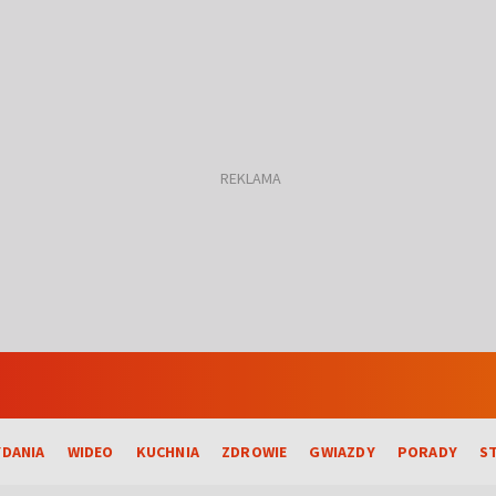
DANIA
WIDEO
KUCHNIA
ZDROWIE
GWIAZDY
PORADY
S