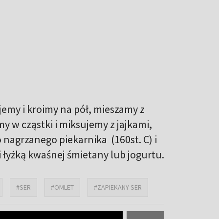
jemy i kroimy na pół, mieszamy z
 w cząstki i miksujemy z jajkami,
nagrzanego piekarnika (160st. C) i
 łyżką kwaśnej śmietany lub jogurtu.
#SER
#OMLET
#ZAPIEKANY SER