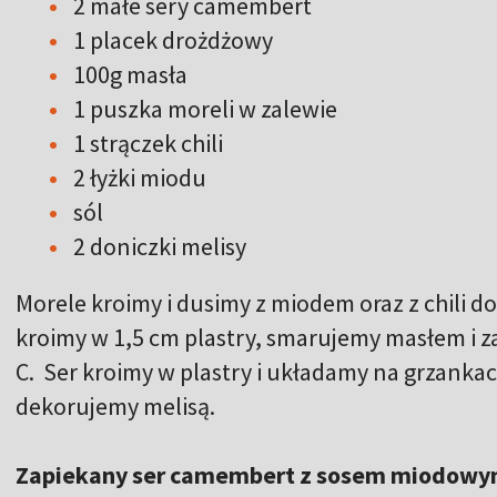
2 małe sery camembert
1 placek drożdżowy
100g masła
1 puszka moreli w zalewie
1 strączek chili
2 łyżki miodu
sól
2 doniczki melisy
Morele kroimy i dusimy z miodem oraz z chili 
kroimy w 1,5 cm plastry, smarujemy masłem i z
C. Ser kroimy w plastry i układamy na grzanka
dekorujemy melisą.
Zapiekany ser camembert z sosem miodow