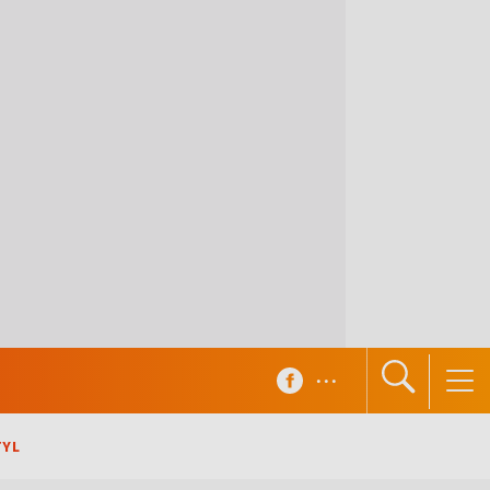
...
TYL