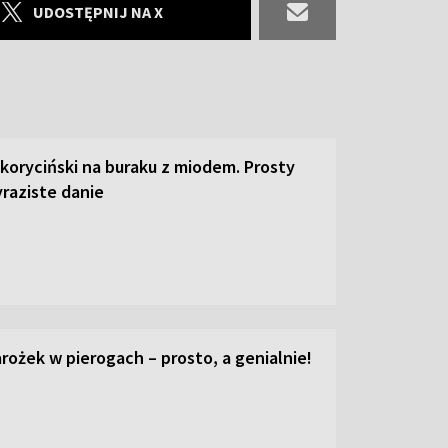
UDOSTĘPNIJ NA X
 koryciński na buraku z miodem. Prosty
raziste danie
ożek w pierogach – prosto, a genialnie!