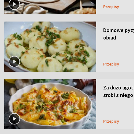
Przepisy
Domowe pyzy 
obiad
Przepisy
Za dużo ugo
zrobi z niego
Przepisy