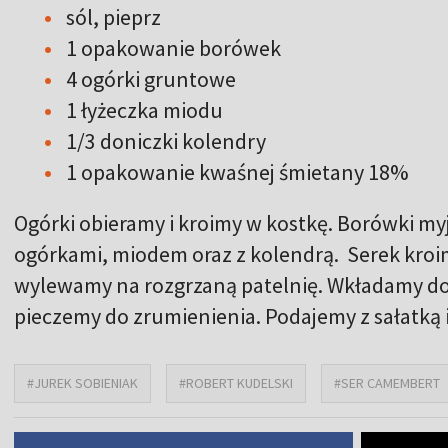
sól, pieprz
1 opakowanie borówek
4 ogórki gruntowe
1 łyżeczka miodu
1/3 doniczki kolendry
1 opakowanie kwaśnej śmietany 18%
Ogórki obieramy i kroimy w kostkę. Borówki my
ogórkami, miodem oraz z kolendrą. Serek kroimy
wylewamy na rozgrzaną patelnię. Wkładamy do 
pieczemy do zrumienienia. Podajemy z sałatką i
#JUREK SOBIENIAK
#ROBERT KUDELSKI
#SER CAMEMBERT