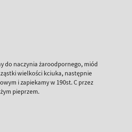
my do naczynia żaroodpornego, miód
ząstki wielkości kciuka, następnie
wym i zapiekamy w 190st. C przez
eżym pieprzem.