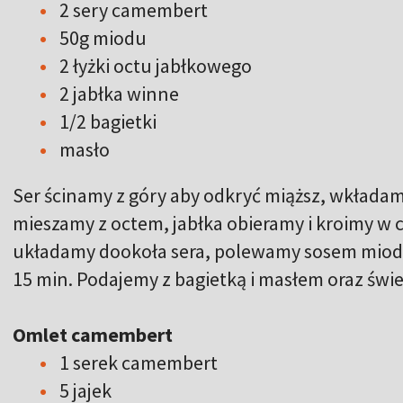
2 sery camembert
50g miodu
2 łyżki octu jabłkowego
2 jabłka winne
1/2 bagietki
masło
Ser ścinamy z góry aby odkryć miąższ, wkłada
mieszamy z octem, jabłka obieramy i kroimy w c
układamy dookoła sera, polewamy sosem miodo
15 min. Podajemy z bagietką i masłem oraz świ
Omlet camembert
1 serek camembert
5 jajek