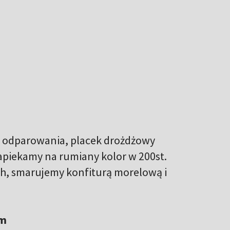
do odparowania, placek drożdżowy
apiekamy na rumiany kolor w 200st.
ch, smarujemy konfiturą morelową i
ym