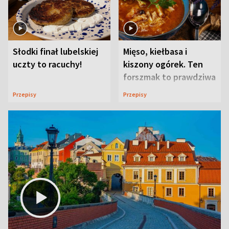
Słodki finał lubelskiej
Mięso, kiełbasa i
uczty to racuchy!
kiszony ogórek. Ten
forszmak to prawdziwa
uczta
Przepisy
Przepisy