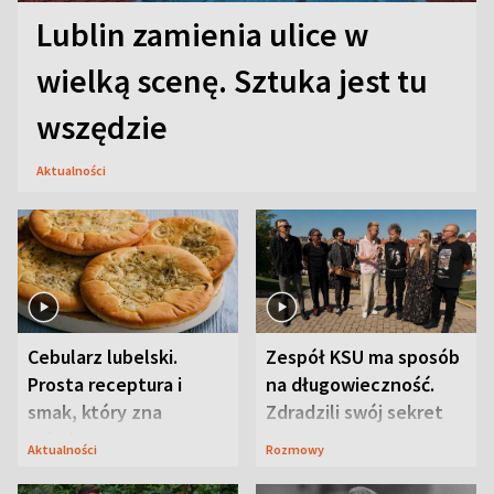
Lublin zamienia ulice w
wielką scenę. Sztuka jest tu
wszędzie
Aktualności
Cebularz lubelski.
Zespół KSU ma sposób
Prosta receptura i
na długowieczność.
smak, który zna
Zdradzili swój sekret
Lubelszczyzna
Aktualności
Rozmowy