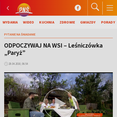
WYDANIA
WIDEO
KUCHNIA
ZDROWIE
GWIAZDY
PORADY
PYTANIE NA ŚNIADANIE
ODPOCZYWAJ NA WSI – Leśniczówka
„Paryż”
28.04.2018, 06:54