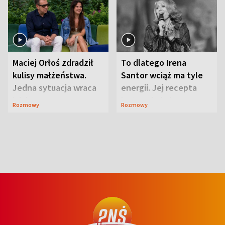
Maciej Orłoś zdradził
To dlatego Irena
kulisy małżeństwa.
Santor wciąż ma tyle
Jedna sytuacja wraca
energii. Jej recepta
jak bumerang
jest zaskakująco
Rozmowy
Rozmowy
prosta