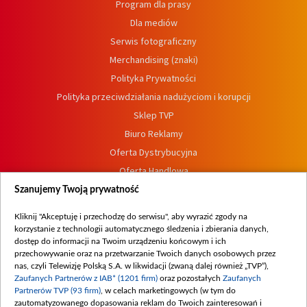
Program dla prasy
Dla mediów
Serwis fotograficzny
Merchandising (znaki)
Polityka Prywatności
Polityka przeciwdziałania nadużyciom i korupcji
Sklep TVP
Biuro Reklamy
Oferta Dystrybucyjna
Oferta Handlowa
Dostępność
Szanujemy Twoją prywatność
Moje zgody
Kliknij "Akceptuję i przechodzę do serwisu", aby wyrazić zgody na
Procedura zgłoszeń wewnętrznych
korzystanie z technologii automatycznego śledzenia i zbierania danych,
dostęp do informacji na Twoim urządzeniu końcowym i ich
przechowywanie oraz na przetwarzanie Twoich danych osobowych przez
nas, czyli Telewizję Polską S.A. w likwidacji (zwaną dalej również „TVP”),
Zaufanych Partnerów z IAB* (1201 firm)
oraz pozostałych
Zaufanych
Partnerów TVP (93 firm)
, w celach marketingowych (w tym do
zautomatyzowanego dopasowania reklam do Twoich zainteresowań i