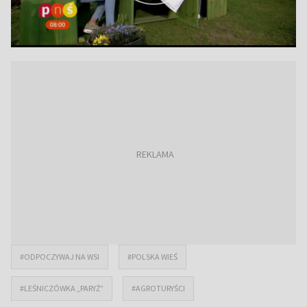
#ODPOCZYWAJ NA WSI
#POLSKA WIEŚ
#LEŚNICZÓWKA „PARYŻ”
#AGROTURYŚCI