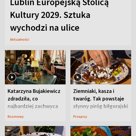
Lublin Europejską Stolicą
Kultury 2029. Sztuka
wychodzi na ulice
Aktualności
Katarzyna Bujakiewicz
Ziemniaki, kasza i
zdradziła, co
twaróg. Tak powstaje
najbardziej zachwyca
słynny piróg biłgorajski
ją w Lublinie
Rozmowy
Przepisy