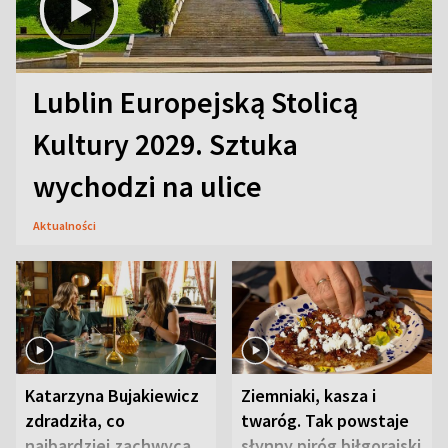
Lublin Europejską Stolicą
Kultury 2029. Sztuka
wychodzi na ulice
Aktualności
Katarzyna Bujakiewicz
Ziemniaki, kasza i
zdradziła, co
twaróg. Tak powstaje
najbardziej zachwyca
słynny piróg biłgorajski