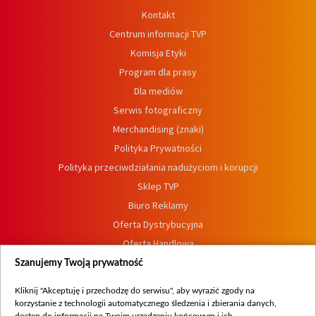
Kontakt
Centrum informacji TVP
Komisja Etyki
Program dla prasy
Dla mediów
Serwis fotograficzny
Merchandising (znaki)
Polityka Prywatności
Polityka przeciwdziałania nadużyciom i korupcji
Sklep TVP
Biuro Reklamy
Oferta Dystrybucyjna
Oferta Handlowa
Dostępność
Szanujemy Twoją prywatność
Moje zgody
Kliknij "Akceptuję i przechodzę do serwisu", aby wyrazić zgody na
Procedura zgłoszeń wewnętrznych
korzystanie z technologii automatycznego śledzenia i zbierania danych,