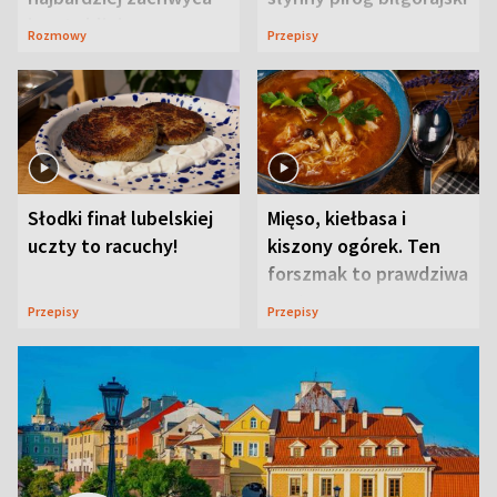
ją w Lublinie
Rozmowy
Przepisy
Słodki finał lubelskiej
Mięso, kiełbasa i
uczty to racuchy!
kiszony ogórek. Ten
forszmak to prawdziwa
uczta
Przepisy
Przepisy