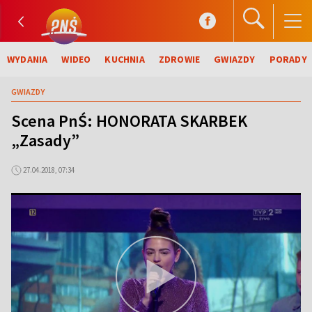
WYDANIA
WIDEO
KUCHNIA
ZDROWIE
GWIAZDY
PORADY
GWIAZDY
Scena PnŚ: HONORATA SKARBEK
„Zasady”
27.04.2018, 07:34