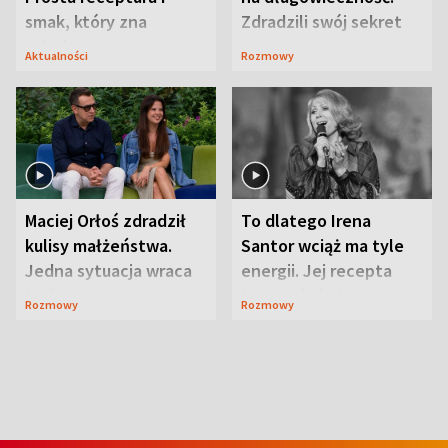
smak, który zna
Zdradzili swój sekret
Lubelszczyzna
Aktualności
Rozmowy
Maciej Orłoś zdradził
To dlatego Irena
kulisy małżeństwa.
Santor wciąż ma tyle
Jedna sytuacja wraca
energii. Jej recepta
jak bumerang
jest zaskakująco
Rozmowy
Rozmowy
prosta