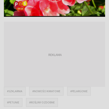
#SZKLARNIA
#NOWOŚCI KWIATOWE
#PELARGONIE
#PETUNIE
#ROŚLINY OZDOBNE