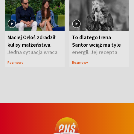
Maciej Orłoś zdradził
To dlatego Irena
kulisy małżeństwa.
Santor wciąż ma tyle
Jedna sytuacja wraca
energii. Jej recepta
jak bumerang
jest zaskakująco
Rozmowy
Rozmowy
prosta