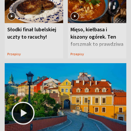
Słodki finał lubelskiej
Mięso, kiełbasa i
uczty to racuchy!
kiszony ogórek. Ten
forszmak to prawdziwa
uczta
Przepisy
Przepisy