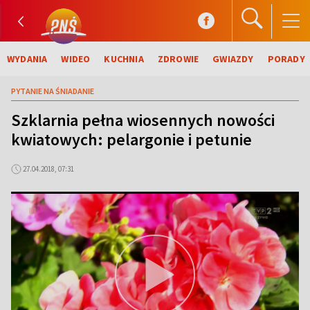
WYDANIA
WIDEO
KUCHNIA
ZDROWIE
GWIAZDY
PORADY
PYTANIE NA ŚNIADANIE
Szklarnia pełna wiosennych nowości
kwiatowych: pelargonie i petunie
27.04.2018, 07:31