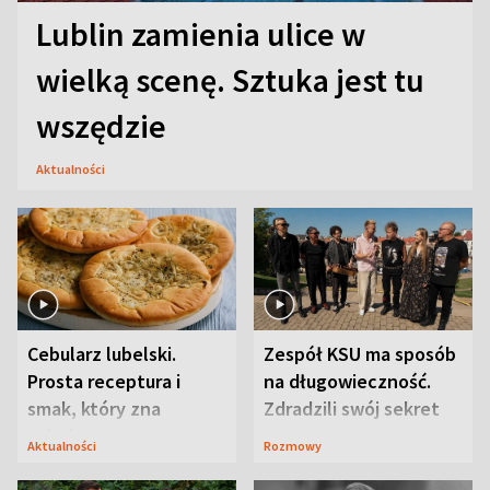
Lublin zamienia ulice w
wielką scenę. Sztuka jest tu
wszędzie
Aktualności
Cebularz lubelski.
Zespół KSU ma sposób
Prosta receptura i
na długowieczność.
smak, który zna
Zdradzili swój sekret
Lubelszczyzna
Aktualności
Rozmowy