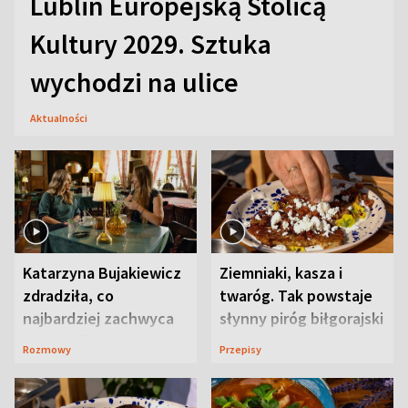
Lublin Europejską Stolicą
Kultury 2029. Sztuka
wychodzi na ulice
Aktualności
Katarzyna Bujakiewicz
Ziemniaki, kasza i
zdradziła, co
twaróg. Tak powstaje
najbardziej zachwyca
słynny piróg biłgorajski
ją w Lublinie
Rozmowy
Przepisy