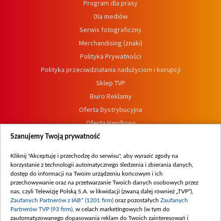
Program dla prasy
Dla mediów
Serwis fotograficzny
Merchandising (znaki)
Polityka Prywatności
Polityka przeciwdziałania nadużyciom i korupcji
Sklep TVP
Biuro Reklamy
Oferta Dystrybucyjna
Oferta Handlowa
Dostępność
Szanujemy Twoją prywatność
Moje zgody
Kliknij "Akceptuję i przechodzę do serwisu", aby wyrazić zgody na
Procedura zgłoszeń wewnętrznych
korzystanie z technologii automatycznego śledzenia i zbierania danych,
dostęp do informacji na Twoim urządzeniu końcowym i ich
przechowywanie oraz na przetwarzanie Twoich danych osobowych przez
nas, czyli Telewizję Polską S.A. w likwidacji (zwaną dalej również „TVP”),
Zaufanych Partnerów z IAB* (1201 firm)
oraz pozostałych
Zaufanych
Partnerów TVP (93 firm)
, w celach marketingowych (w tym do
zautomatyzowanego dopasowania reklam do Twoich zainteresowań i