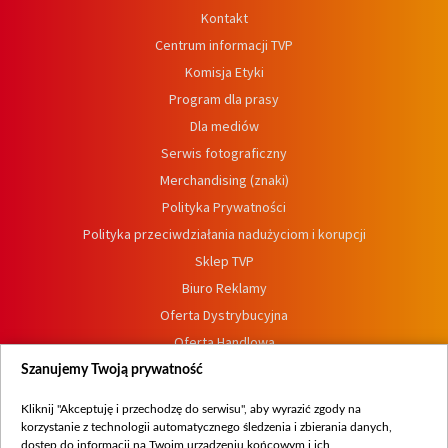
Kontakt
Centrum informacji TVP
Komisja Etyki
Program dla prasy
Dla mediów
Serwis fotograficzny
Merchandising (znaki)
Polityka Prywatności
Polityka przeciwdziałania nadużyciom i korupcji
Sklep TVP
Biuro Reklamy
Oferta Dystrybucyjna
Oferta Handlowa
Dostępność
Szanujemy Twoją prywatność
Moje zgody
Kliknij "Akceptuję i przechodzę do serwisu", aby wyrazić zgody na
Procedura zgłoszeń wewnętrznych
korzystanie z technologii automatycznego śledzenia i zbierania danych,
dostęp do informacji na Twoim urządzeniu końcowym i ich