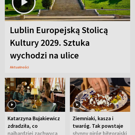
Lublin Europejską Stolicą
Kultury 2029. Sztuka
wychodzi na ulice
Aktualności
Katarzyna Bujakiewicz
Ziemniaki, kasza i
zdradziła, co
twaróg. Tak powstaje
najbardziej zachwyca
słynny piróg biłgorajski