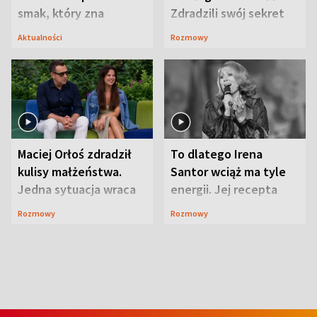
smak, który zna
Zdradzili swój sekret
Lubelszczyzna
Aktualności
Rozmowy
Maciej Orłoś zdradził
To dlatego Irena
kulisy małżeństwa.
Santor wciąż ma tyle
Jedna sytuacja wraca
energii. Jej recepta
jak bumerang
jest zaskakująco
Rozmowy
Rozmowy
prosta