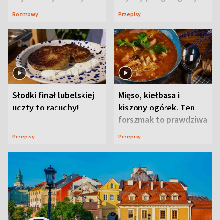
ją w Lublinie
Rozmowy
Przepisy
Słodki finał lubelskiej
Mięso, kiełbasa i
uczty to racuchy!
kiszony ogórek. Ten
forszmak to prawdziwa
uczta
Przepisy
Przepisy