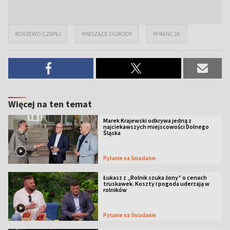
#DRZEWO CZAPLI
#WISZĄCE OGRODY
#FRANCJA
Więcej na ten temat
Marek Krajewski odkrywa jedną z
najciekawszych miejscowości Dolnego
Śląska
Pytanie na Śniadanie
Łukasz z „Rolnik szuka żony” o cenach
truskawek. Koszty i pogoda uderzają w
rolników
Pytanie na Śniadanie