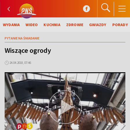
WYDANIA
WIDEO
KUCHNIA
ZDROWIE
GWIAZDY
PORADY
PYTANIE NA ŚNIADANIE
Wiszące ogrody
24.04.2018, 07:46