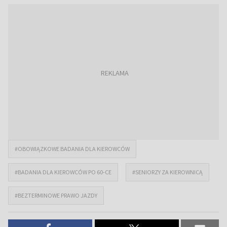
#OBOWIĄZKOWE BADANIA DLA KIEROWCÓW
#BADANIA DLA KIEROWCÓW PO 60-CE
#SENIORZY ZA KIEROWNICĄ
#BEZTERMINOWE PRAWO JAZDY