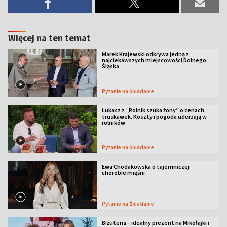
Więcej na ten temat
Marek Krajewski odkrywa jedną z
najciekawszych miejscowości Dolnego
Śląska
Pytanie na Śniadanie
Łukasz z „Rolnik szuka żony” o cenach
truskawek. Koszty i pogoda uderzają w
rolników
Pytanie na Śniadanie
Ewa Chodakowska o tajemniczej
chorobie mięśni
Pytanie na Śniadanie
Biżuteria – idealny prezent na Mikołajki i