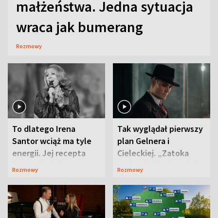
małżeństwa. Jedna sytuacja
wraca jak bumerang
Rozmowy
To dlatego Irena
Tak wyglądał pierwszy
Santor wciąż ma tyle
plan Gelnera i
energii. Jej recepta
Cieleckiej. „Zatoka
jest zaskakująco
szpiegów” od razu ich
Rozmowy
Rozmowy
prosta
zaskoczyła