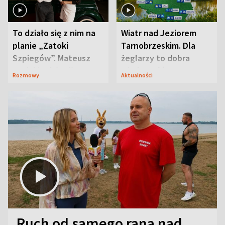
To działo się z nim na
Wiatr nad Jeziorem
planie „Zatoki
Tarnobrzeskim. Dla
Szpiegów”. Mateusz
żeglarzy to dobra
Janicki odsłonił
wiadomość
Rozmowy
Aktualności
aktorski sekret
Ruch od samego rana nad