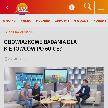
WYDANIA
WIDEO
KUCHNIA
ZDROWIE
GWIAZDY
PORADY
PYTANIE NA ŚNIADANIE
OBOWIĄZKOWE BADANIA DLA
KIEROWCÓW PO 60-CE?
24.04.2018, 07:46