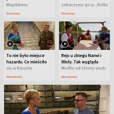
Magdaleny
zobaczymy go w „Królu
Waligórskiej-Lisieckiej.
Maciusiu I”
Rozmowy
Rozmowy
Mąż nie odpuszcza
To nie było miejsce
Rejs u zbiegu Narwi i
hazardu. Co mieściło
Wisły. Tak wygląda
się w Kasynie
Modlin od strony wody
Oficerskim?
Aktualności
Aktualności