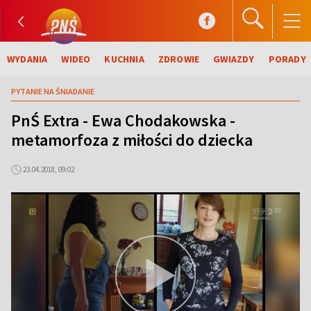
WYDANIA
WIDEO
KUCHNIA
ZDROWIE
GWIAZDY
PORADY
PYTANIE NA ŚNIADANIE
PnŚ Extra - Ewa Chodakowska -
metamorfoza z miłości do dziecka
23.04.2018, 09:02