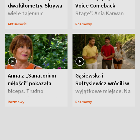
dwa kilometry. Skrywa
Voice Comeback
wiele tajemnic
Stage”. Ania Karwan
zapowiada
Aktualności
Rozmowy
niespodzianki
Anna z „Sanatorium
Gąsiewska i
miłości” pokazała
Sołtysiewicz wrócili w
biceps. Trudno
wyjątkowe miejsce. Na
uwierzyć, co przeszła
szlaku czekał
Rozmowy
Rozmowy
wcześniej
niedźwiedź