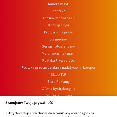
Kariera w TVP
Kontakt
Centrum informacji TVP
Komisja Etyki
Program dla prasy
Dla mediów
Serwis fotograficzny
Merchandising (znaki)
Polityka Prywatności
Polityka przeciwdziałania nadużyciom i korupcji
Sklep TVP
Biuro Reklamy
Oferta Dystrybucyjna
Oferta Handlowa
Dostępność
Szanujemy Twoją prywatność
Moje zgody
Kliknij "Akceptuję i przechodzę do serwisu", aby wyrazić zgody na
Procedura zgłoszeń wewnętrznych