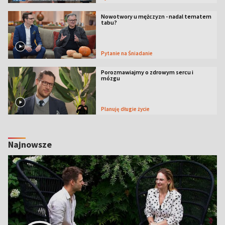
Nowotwory u mężczyzn - nadal tematem
tabu?
Pytanie na Śniadanie
Porozmawiajmy o zdrowym sercu i
mózgu
Planuję długie życie
Najnowsze