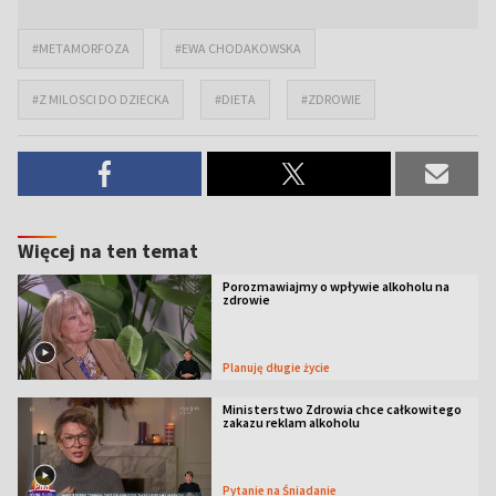
#METAMORFOZA
#EWA CHODAKOWSKA
#Z MILOSCI DO DZIECKA
#DIETA
#ZDROWIE
Więcej na ten temat
Porozmawiajmy o wpływie alkoholu na
zdrowie
Planuję długie życie
Ministerstwo Zdrowia chce całkowitego
zakazu reklam alkoholu
Pytanie na Śniadanie