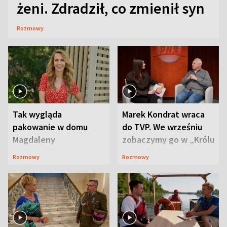
żeni. Zdradził, co zmienił syn
Rozmowy
Tak wygląda
Marek Kondrat wraca
pakowanie w domu
do TVP. We wrześniu
Magdaleny
zobaczymy go w „Królu
Waligórskiej-Lisieckiej.
Maciusiu I”
Rozmowy
Rozmowy
Mąż nie odpuszcza