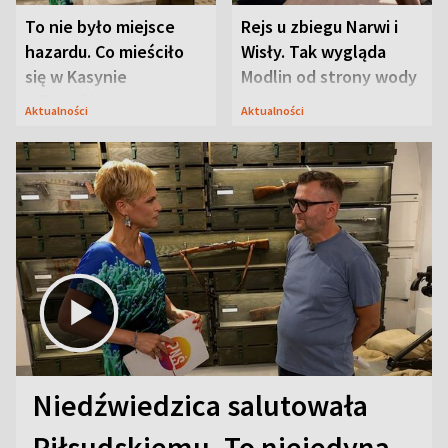
To nie było miejsce
Rejs u zbiegu Narwi i
hazardu. Co mieściło
Wisły. Tak wygląda
się w Kasynie
Modlin od strony wody
Oficerskim?
Aktualności
Aktualności
Niedźwiedzica salutowała
Piłsudskiemu. To niejedyna