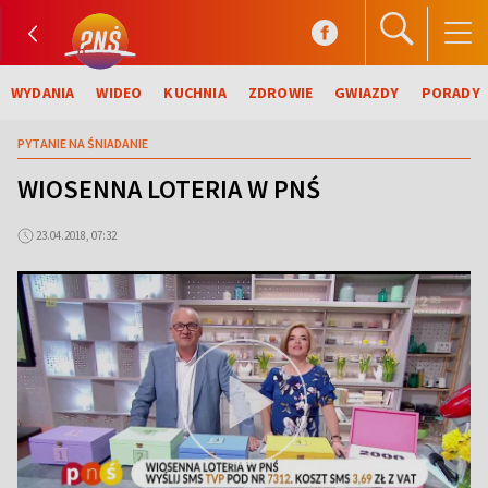
WYDANIA
WIDEO
KUCHNIA
ZDROWIE
GWIAZDY
PORADY
PYTANIE NA ŚNIADANIE
WIOSENNA LOTERIA W PNŚ
23.04.2018, 07:32