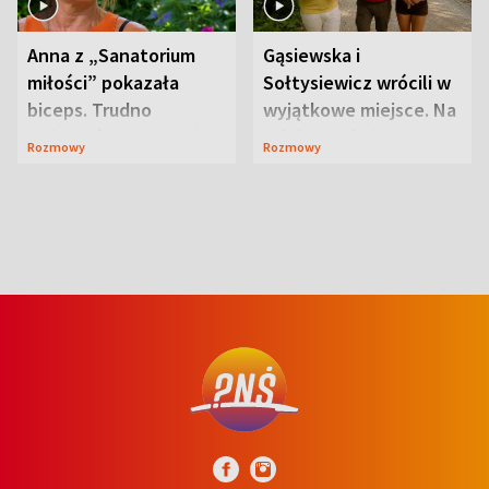
Anna z „Sanatorium
Gąsiewska i
miłości” pokazała
Sołtysiewicz wrócili w
biceps. Trudno
wyjątkowe miejsce. Na
uwierzyć, co przeszła
szlaku czekał
Rozmowy
Rozmowy
wcześniej
niedźwiedź