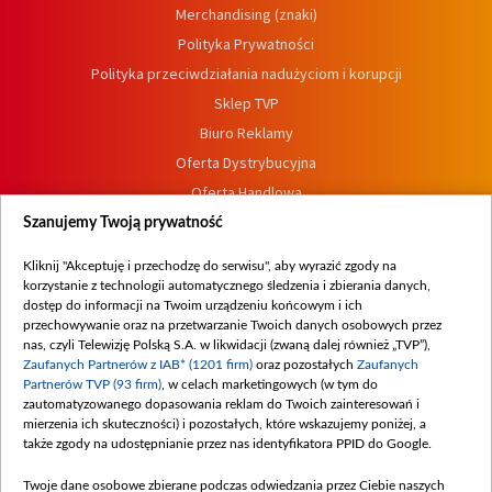
Merchandising (znaki)
Polityka Prywatności
Polityka przeciwdziałania nadużyciom i korupcji
Sklep TVP
Biuro Reklamy
Oferta Dystrybucyjna
Oferta Handlowa
Dostępność
Szanujemy Twoją prywatność
Moje zgody
Kliknij "Akceptuję i przechodzę do serwisu", aby wyrazić zgody na
Procedura zgłoszeń wewnętrznych
korzystanie z technologii automatycznego śledzenia i zbierania danych,
dostęp do informacji na Twoim urządzeniu końcowym i ich
przechowywanie oraz na przetwarzanie Twoich danych osobowych przez
nas, czyli Telewizję Polską S.A. w likwidacji (zwaną dalej również „TVP”),
Zaufanych Partnerów z IAB* (1201 firm)
oraz pozostałych
Zaufanych
Partnerów TVP (93 firm)
, w celach marketingowych (w tym do
zautomatyzowanego dopasowania reklam do Twoich zainteresowań i
mierzenia ich skuteczności) i pozostałych, które wskazujemy poniżej, a
także zgody na udostępnianie przez nas identyfikatora PPID do Google.
Twoje dane osobowe zbierane podczas odwiedzania przez Ciebie naszych