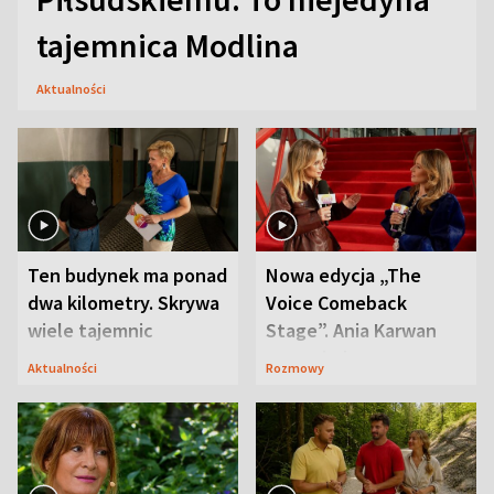
tajemnica Modlina
Aktualności
Ten budynek ma ponad
Nowa edycja „The
dwa kilometry. Skrywa
Voice Comeback
wiele tajemnic
Stage”. Ania Karwan
zapowiada
Aktualności
Rozmowy
niespodzianki