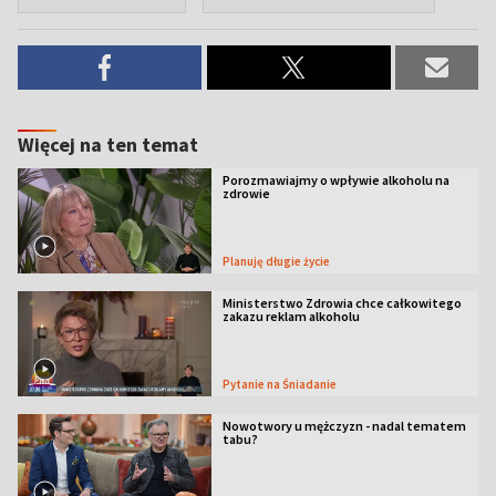
Więcej na ten temat
Porozmawiajmy o wpływie alkoholu na
zdrowie
Planuję długie życie
Ministerstwo Zdrowia chce całkowitego
zakazu reklam alkoholu
Pytanie na Śniadanie
Nowotwory u mężczyzn - nadal tematem
tabu?