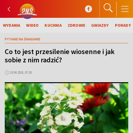
WYDANIA
WIDEO
KUCHNIA
ZDROWIE
GWIAZDY
PORADY
PYTANIE NA ŚNIADANIE
Co to jest przesilenie wiosenne i jak
sobie z nim radzić?
23.04.2018, 07:28