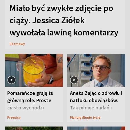
Miało być zwykłe zdjęcie po
ciąży. Jessica Ziółek
wywołała lawinę komentarzy
Rozmowy
Pomarańcze grają tu
Aneta Zając o zdrowiu i
główną rolę. Proste
natłoku obowiązków.
ciasto wychodzi
Tak pilnuje badań i
wyjątkowo wilgotne
wizyt
Przepisy
Planuję długie życie