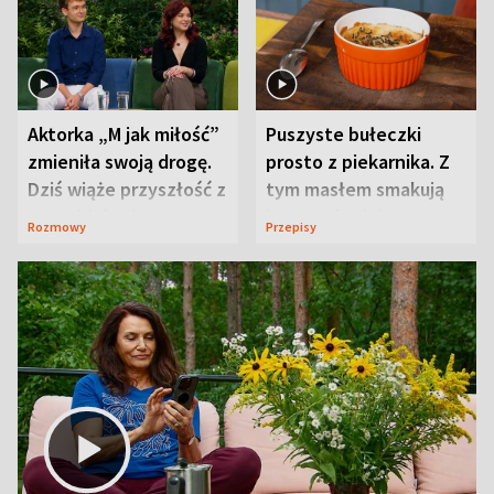
Aktorka „M jak miłość”
Puszyste bułeczki
zmieniła swoją drogę.
prosto z piekarnika. Z
Dziś wiąże przyszłość z
tym masłem smakują
neurobiologią
jeszcze lepiej
Rozmowy
Przepisy