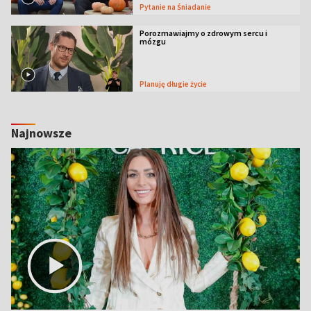
Pytanie na Śniadanie
Porozmawiajmy o zdrowym sercu i
mózgu
Planuję długie życie
Najnowsze