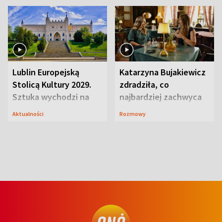
Lublin Europejską
Katarzyna Bujakiewicz
Stolicą Kultury 2029.
zdradziła, co
Sztuka wychodzi na
najbardziej zachwyca
ulice
ją w Lublinie
Aktualności
Rozmowy