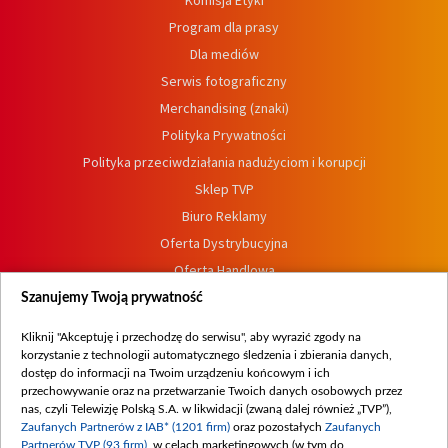
Komisja Etyki
Program dla prasy
Dla mediów
Serwis fotograficzny
Merchandising (znaki)
Polityka Prywatności
Polityka przeciwdziałania nadużyciom i korupcji
Sklep TVP
Biuro Reklamy
Oferta Dystrybucyjna
Oferta Handlowa
Dostępność
Szanujemy Twoją prywatność
Moje zgody
Kliknij "Akceptuję i przechodzę do serwisu", aby wyrazić zgody na
Procedura zgłoszeń wewnętrznych
korzystanie z technologii automatycznego śledzenia i zbierania danych,
dostęp do informacji na Twoim urządzeniu końcowym i ich
przechowywanie oraz na przetwarzanie Twoich danych osobowych przez
nas, czyli Telewizję Polską S.A. w likwidacji (zwaną dalej również „TVP”),
Zaufanych Partnerów z IAB* (1201 firm)
oraz pozostałych
Zaufanych
Partnerów TVP (93 firm)
, w celach marketingowych (w tym do