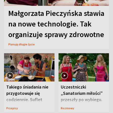
Małgorzata Pieczyńska stawia
na nowe technologie. Tak
organizuje sprawy zdrowotne
Planuję długie życie
Takiego śniadania nie
Uczestniczki
przygotowuje się
„Sanatorium miłości”
codziennie. Suflet
przeszły po wybiegu.
serowy zachwyca
Te stylizacje
Przepisy
Rozmowy
smakiem
przyciągały wzrok