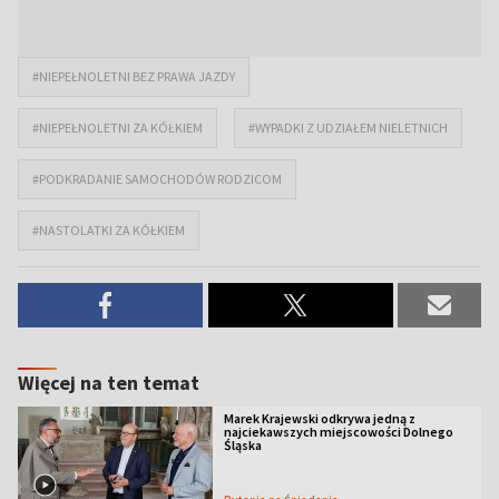
#NIEPEŁNOLETNI BEZ PRAWA JAZDY
#NIEPEŁNOLETNI ZA KÓŁKIEM
#WYPADKI Z UDZIAŁEM NIELETNICH
#PODKRADANIE SAMOCHODÓW RODZICOM
#NASTOLATKI ZA KÓŁKIEM
Więcej na ten temat
Marek Krajewski odkrywa jedną z
najciekawszych miejscowości Dolnego
Śląska