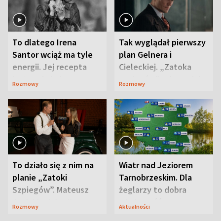
To dlatego Irena
Tak wyglądał pierwszy
Santor wciąż ma tyle
plan Gelnera i
energii. Jej recepta
Cieleckiej. „Zatoka
jest zaskakująco
szpiegów” od razu ich
Rozmowy
Rozmowy
prosta
zaskoczyła
To działo się z nim na
Wiatr nad Jeziorem
planie „Zatoki
Tarnobrzeskim. Dla
Szpiegów”. Mateusz
żeglarzy to dobra
Janicki odsłonił
wiadomość
Rozmowy
Aktualności
aktorski sekret