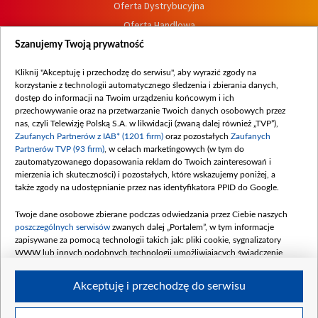
Oferta Dystrybucyjna
Oferta Handlowa
Dostępność
Szanujemy Twoją prywatność
Moje zgody
Kliknij "Akceptuję i przechodzę do serwisu", aby wyrazić zgody na
Procedura zgłoszeń wewnętrznych
korzystanie z technologii automatycznego śledzenia i zbierania danych,
dostęp do informacji na Twoim urządzeniu końcowym i ich
przechowywanie oraz na przetwarzanie Twoich danych osobowych przez
nas, czyli Telewizję Polską S.A. w likwidacji (zwaną dalej również „TVP”),
Zaufanych Partnerów z IAB* (1201 firm)
oraz pozostałych
Zaufanych
Partnerów TVP (93 firm)
, w celach marketingowych (w tym do
zautomatyzowanego dopasowania reklam do Twoich zainteresowań i
mierzenia ich skuteczności) i pozostałych, które wskazujemy poniżej, a
także zgody na udostępnianie przez nas identyfikatora PPID do Google.
Twoje dane osobowe zbierane podczas odwiedzania przez Ciebie naszych
poszczególnych serwisów
zwanych dalej „Portalem”, w tym informacje
zapisywane za pomocą technologii takich jak: pliki cookie, sygnalizatory
WWW lub innych podobnych technologii umożliwiających świadczenie
dopasowanych i bezpiecznych usług, personalizację treści oraz reklam,
udostępnianie funkcji mediów społecznościowych oraz analizowanie ruchu
Akceptuję i przechodzę do serwisu
w Internecie.