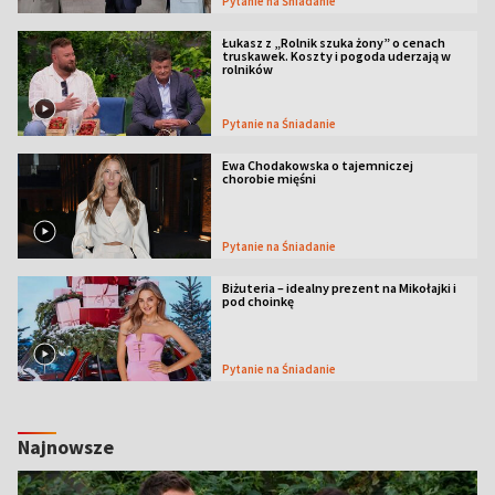
Pytanie na Śniadanie
Łukasz z „Rolnik szuka żony” o cenach
truskawek. Koszty i pogoda uderzają w
rolników
Pytanie na Śniadanie
Ewa Chodakowska o tajemniczej
chorobie mięśni
Pytanie na Śniadanie
Biżuteria – idealny prezent na Mikołajki i
pod choinkę
Pytanie na Śniadanie
Najnowsze