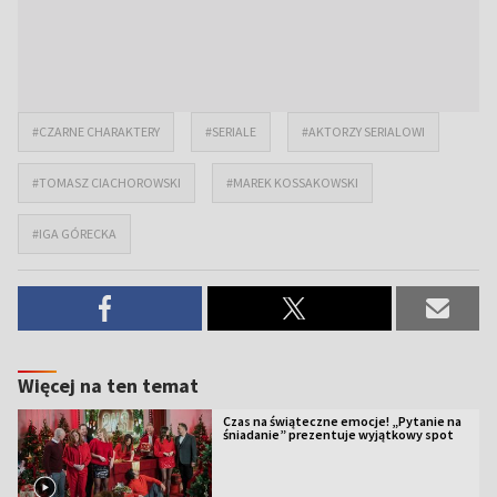
#CZARNE CHARAKTERY
#SERIALE
#AKTORZY SERIALOWI
#TOMASZ CIACHOROWSKI
#MAREK KOSSAKOWSKI
#IGA GÓRECKA
Więcej na ten temat
Czas na świąteczne emocje! „Pytanie na
śniadanie” prezentuje wyjątkowy spot