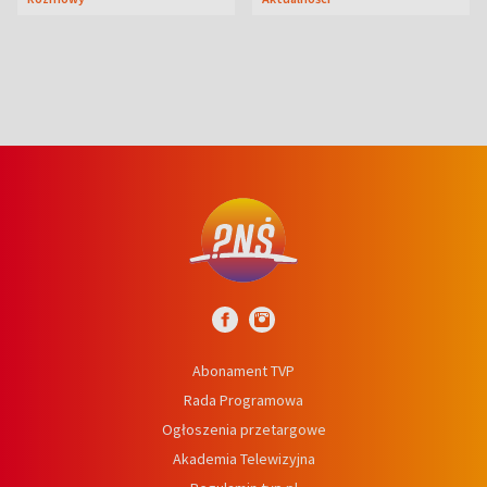
aktorski sekret
Abonament TVP
Rada Programowa
Ogłoszenia przetargowe
Akademia Telewizyjna