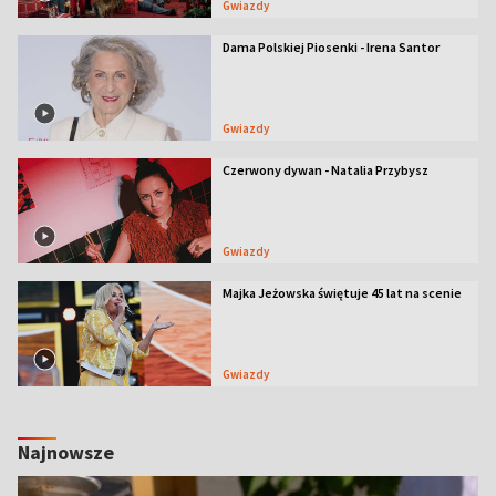
Gwiazdy
Dama Polskiej Piosenki - Irena Santor
Gwiazdy
Czerwony dywan - Natalia Przybysz
Gwiazdy
Majka Jeżowska świętuje 45 lat na scenie
Gwiazdy
Najnowsze