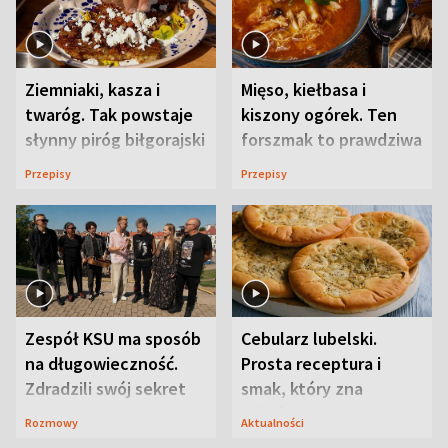
Ziemniaki, kasza i
Mięso, kiełbasa i
twaróg. Tak powstaje
kiszony ogórek. Ten
słynny piróg biłgorajski
forszmak to prawdziwa
uczta
Przepisy
Przepisy
Zespół KSU ma sposób
Cebularz lubelski.
na długowieczność.
Prosta receptura i
Zdradzili swój sekret
smak, który zna
Lubelszczyzna
Rozmowy
Aktualności