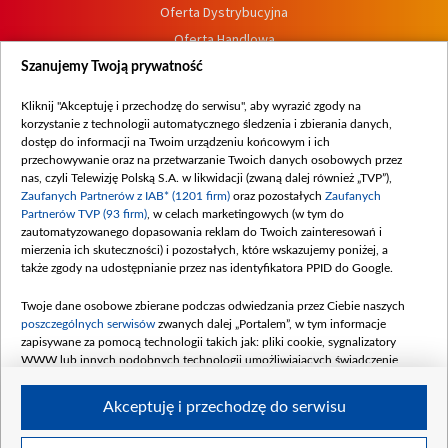
Oferta Dystrybucyjna
Oferta Handlowa
Dostępność
Szanujemy Twoją prywatność
Moje zgody
Kliknij "Akceptuję i przechodzę do serwisu", aby wyrazić zgody na
Procedura zgłoszeń wewnętrznych
korzystanie z technologii automatycznego śledzenia i zbierania danych,
dostęp do informacji na Twoim urządzeniu końcowym i ich
przechowywanie oraz na przetwarzanie Twoich danych osobowych przez
nas, czyli Telewizję Polską S.A. w likwidacji (zwaną dalej również „TVP”),
Zaufanych Partnerów z IAB* (1201 firm)
oraz pozostałych
Zaufanych
Partnerów TVP (93 firm)
, w celach marketingowych (w tym do
zautomatyzowanego dopasowania reklam do Twoich zainteresowań i
mierzenia ich skuteczności) i pozostałych, które wskazujemy poniżej, a
także zgody na udostępnianie przez nas identyfikatora PPID do Google.
Twoje dane osobowe zbierane podczas odwiedzania przez Ciebie naszych
poszczególnych serwisów
zwanych dalej „Portalem”, w tym informacje
zapisywane za pomocą technologii takich jak: pliki cookie, sygnalizatory
WWW lub innych podobnych technologii umożliwiających świadczenie
dopasowanych i bezpiecznych usług, personalizację treści oraz reklam,
udostępnianie funkcji mediów społecznościowych oraz analizowanie ruchu
Akceptuję i przechodzę do serwisu
w Internecie.