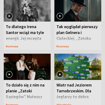
To dlatego Irena
Tak wyglądał pierwszy
Santor wciąż ma tyle
plan Gelnera i
energii. Jej recepta
Cieleckiej. „Zatoka
jest zaskakująco
szpiegów” od razu ich
Rozmowy
Rozmowy
prosta
zaskoczyła
To działo się z nim na
Wiatr nad Jeziorem
planie „Zatoki
Tarnobrzeskim. Dla
Szpiegów”. Mateusz
żeglarzy to dobra
Janicki odsłonił
wiadomość
Rozmowy
Aktualności