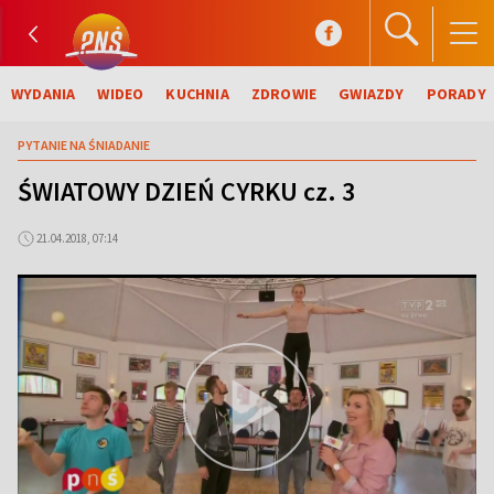
WYDANIA
WIDEO
KUCHNIA
ZDROWIE
GWIAZDY
PORADY
PYTANIE NA ŚNIADANIE
ŚWIATOWY DZIEŃ CYRKU cz. 3
21.04.2018, 07:14