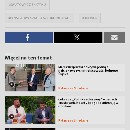
#ŚWIATOWY DZIEŃ CYRKU
#PAŃSTWOWA SZKOŁA SZTUKI CYRKOWEJ
#JULINEK
Więcej na ten temat
Marek Krajewski odkrywa jedną z
najciekawszych miejscowości Dolnego
Śląska
Pytanie na Śniadanie
Łukasz z „Rolnik szuka żony” o cenach
truskawek. Koszty i pogoda uderzają w
rolników
Pytanie na Śniadanie