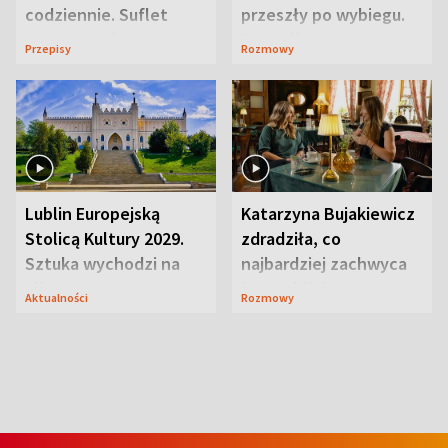
codziennie. Suflet
przeszły po wybiegu.
serowy zachwyca
Te stylizacje
Przepisy
Rozmowy
smakiem
przyciągały wzrok
Lublin Europejską
Katarzyna Bujakiewicz
Stolicą Kultury 2029.
zdradziła, co
Sztuka wychodzi na
najbardziej zachwyca
ulice
ją w Lublinie
Aktualności
Rozmowy