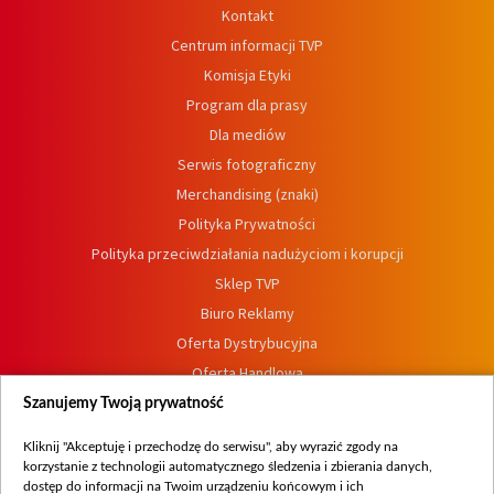
Kontakt
Centrum informacji TVP
Komisja Etyki
Program dla prasy
Dla mediów
Serwis fotograficzny
Merchandising (znaki)
Polityka Prywatności
Polityka przeciwdziałania nadużyciom i korupcji
Sklep TVP
Biuro Reklamy
Oferta Dystrybucyjna
Oferta Handlowa
Dostępność
Szanujemy Twoją prywatność
Moje zgody
Kliknij "Akceptuję i przechodzę do serwisu", aby wyrazić zgody na
Procedura zgłoszeń wewnętrznych
korzystanie z technologii automatycznego śledzenia i zbierania danych,
dostęp do informacji na Twoim urządzeniu końcowym i ich