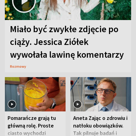
Miało być zwykłe zdjęcie po
ciąży. Jessica Ziółek
wywołała lawinę komentarzy
Rozmowy
Pomarańcze grają tu
Aneta Zając o zdrowiu i
główną rolę. Proste
natłoku obowiązków.
ciasto wychodzi
Tak pilnuje badań i