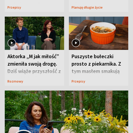
wyjątkowo wilgotne
wizyt
Przepisy
Planuję długie życie
Aktorka „M jak miłość”
Puszyste bułeczki
zmieniła swoją drogę.
prosto z piekarnika. Z
Dziś wiąże przyszłość z
tym masłem smakują
neurobiologią
jeszcze lepiej
Rozmowy
Przepisy