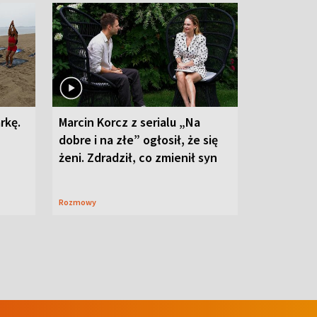
rkę.
Marcin Korcz z serialu „Na
dobre i na złe” ogłosił, że się
żeni. Zdradził, co zmienił syn
Rozmowy