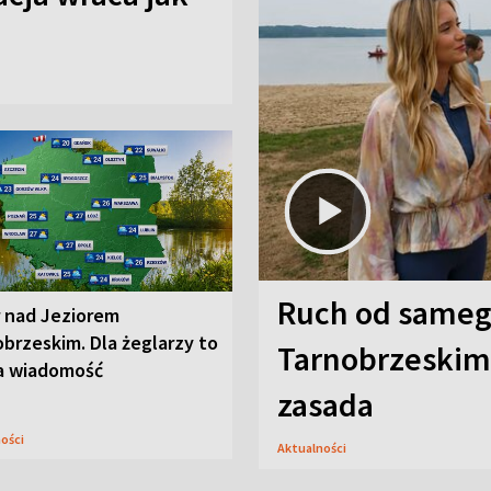
Ruch od sameg
r nad Jeziorem
brzeskim. Dla żeglarzy to
Tarnobrzeskim,
a wiadomość
zasada
ności
Aktualności