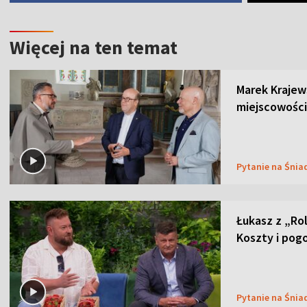
Więcej na ten temat
Marek Krajew
miejscowości
Pytanie na Śnia
Łukasz z „Ro
Koszty i pog
Pytanie na Śnia