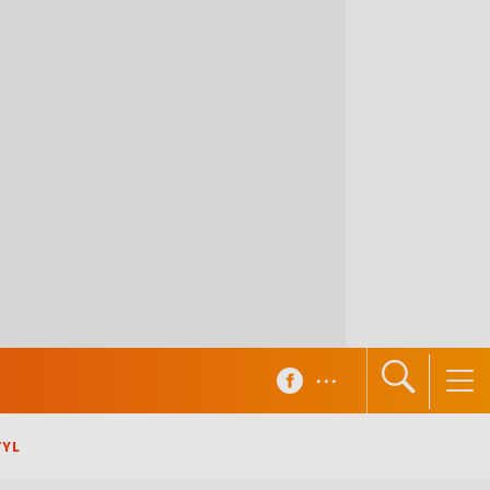
...
TYL