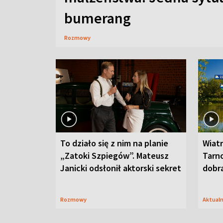
bumerang
Rozmowy
To działo się z nim na planie
Wiat
„Zatoki Szpiegów”. Mateusz
Tarno
Janicki odsłonił aktorski sekret
dobr
Rozmowy
Aktual