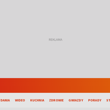
DANIA
WIDEO
KUCHNIA
ZDROWIE
GWIAZDY
PORADY
S