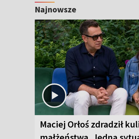
Najnowsze
Maciej Orłoś zdradził kul
małżeństwa. Jedna sytua