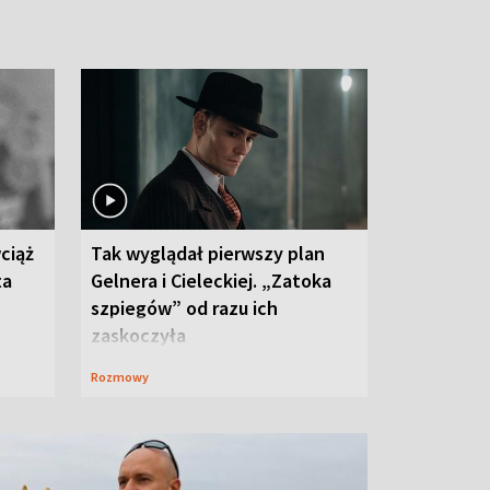
ciąż
Tak wyglądał pierwszy plan
ta
Gelnera i Cieleckiej. „Zatoka
szpiegów” od razu ich
zaskoczyła
Rozmowy