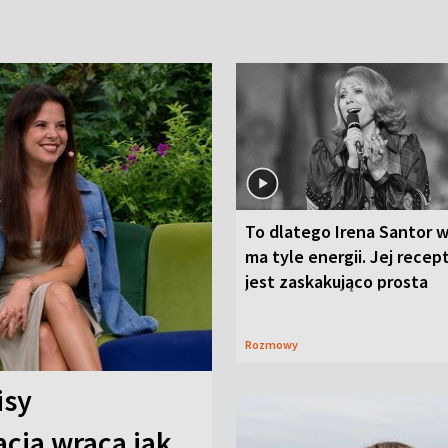
To dlatego Irena Santor w
ma tyle energii. Jej recep
jest zaskakująco prosta
Rozmowy
isy
cja wraca jak