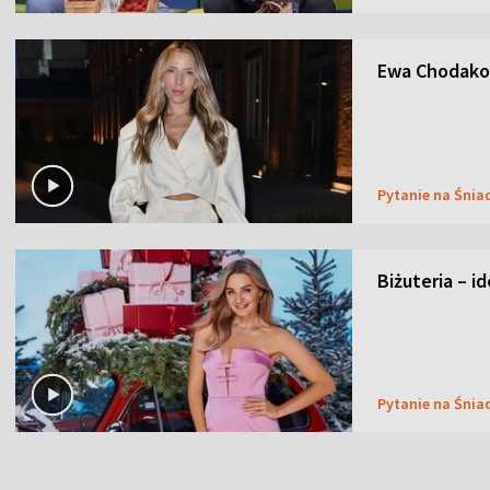
Ewa Chodakow
Pytanie na Śnia
Biżuteria – i
Pytanie na Śnia