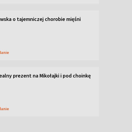
ska o tajemniczej chorobie mięśni
danie
dealny prezent na Mikołajki i pod choinkę
danie