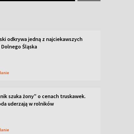
ski odkrywa jedną z najciekawszych
 Dolnego Śląska
danie
lnik szuka żony” o cenach truskawek.
oda uderzają w rolników
danie