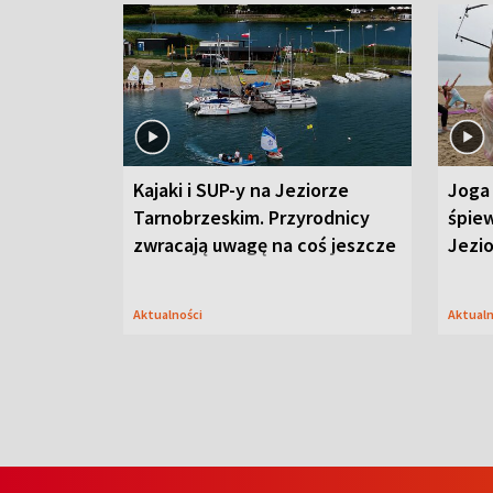
Kajaki i SUP-y na Jeziorze
Joga 
Tarnobrzeskim. Przyrodnicy
śpiew
zwracają uwagę na coś jeszcze
Jezi
Aktualności
Aktual