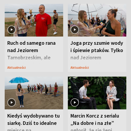
Ruch od samego rana
Joga przy szumie wody
nad Jeziorem
i śpiewie ptaków. Tylko
Tarnobrzeskim, ale
nad Jeziorem
ważna jest jedna
Tarnobrzeskim
Aktualności
Aktualności
zasada
Kiedyś wydobywano tu
Marcin Korcz z serialu
siarkę. Dziś to idealne
„Na dobre i na złe”
miejsce na
ogłosił, że się żeni.