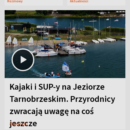
Rozmowy
Aktualności
aktorski sekret
Kajaki i SUP-y na Jeziorze
Tarnobrzeskim. Przyrodnicy
zwracają uwagę na coś
jeszcze
Aktualności