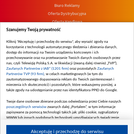
Biuro Reklamy
Oferta Dystrybucyjna
Oferta Handlowa
Dostępność
Szanujemy Twoją prywatność
Moje zgody
Kliknij "Akceptuję i przechodzę do serwisu", aby wyrazić zgody na
Procedura zgłoszeń wewnętrznych
korzystanie z technologii automatycznego śledzenia i zbierania danych,
dostęp do informacji na Twoim urządzeniu końcowym i ich
przechowywanie oraz na przetwarzanie Twoich danych osobowych przez
nas, czyli Telewizję Polską S.A. w likwidacji (zwaną dalej również „TVP”),
Zaufanych Partnerów z IAB* (1201 firm)
oraz pozostałych
Zaufanych
Partnerów TVP (93 firm)
, w celach marketingowych (w tym do
zautomatyzowanego dopasowania reklam do Twoich zainteresowań i
mierzenia ich skuteczności) i pozostałych, które wskazujemy poniżej, a
także zgody na udostępnianie przez nas identyfikatora PPID do Google.
Twoje dane osobowe zbierane podczas odwiedzania przez Ciebie naszych
poszczególnych serwisów
zwanych dalej „Portalem”, w tym informacje
zapisywane za pomocą technologii takich jak: pliki cookie, sygnalizatory
WWW lub innych podobnych technologii umożliwiających świadczenie
dopasowanych i bezpiecznych usług, personalizację treści oraz reklam,
udostępnianie funkcji mediów społecznościowych oraz analizowanie ruchu
Akceptuję i przechodzę do serwisu
w Internecie.