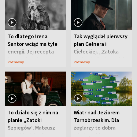
To dlatego Irena
Tak wyglądał pierwszy
Santor wciąż ma tyle
plan Gelnera i
energii. Jej recepta
Cieleckiej. „Zatoka
jest zaskakująco
szpiegów” od razu ich
Rozmowy
Rozmowy
prosta
zaskoczyła
To działo się z nim na
Wiatr nad Jeziorem
planie „Zatoki
Tarnobrzeskim. Dla
Szpiegów”. Mateusz
żeglarzy to dobra
Janicki odsłonił
wiadomość