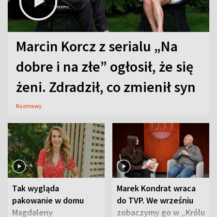
Marcin Korcz z serialu „Na
dobre i na złe” ogłosił, że się
żeni. Zdradził, co zmienił syn
Rozmowy
Tak wygląda
Marek Kondrat wraca
pakowanie w domu
do TVP. We wrześniu
Magdaleny
zobaczymy go w „Królu