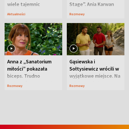
wiele tajemnic
Stage”. Ania Karwan
zapowiada
Aktualności
Rozmowy
niespodzianki
Anna z „Sanatorium
Gąsiewska i
miłości” pokazała
Sołtysiewicz wrócili w
biceps. Trudno
wyjątkowe miejsce. Na
uwierzyć, co przeszła
szlaku czekał
Rozmowy
Rozmowy
wcześniej
niedźwiedź