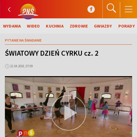
WYDANIA
WIDEO
KUCHNIA
ZDROWIE
GWIAZDY
PORADY
PYTANIE NA ŚNIADANIE
ŚWIATOWY DZIEŃ CYRKU cz. 2
21.04.2018, 07:09