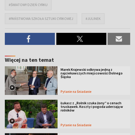
#ŚWIATOWY DZIEŃ CYRKU
#PAŃSTWOWA SZKOŁA SZTUKI CYRKOWEJ
#JULINEK
Więcej na ten temat
Marek Krajewski odkrywa jedną z
najciekawszych miejscowości Dolnego
Śląska
Pytanie na Śniadanie
Łukasz z „Rolnik szuka żony” o cenach
truskawek. Koszty i pogoda uderzają w
rolników
Pytanie na Śniadanie