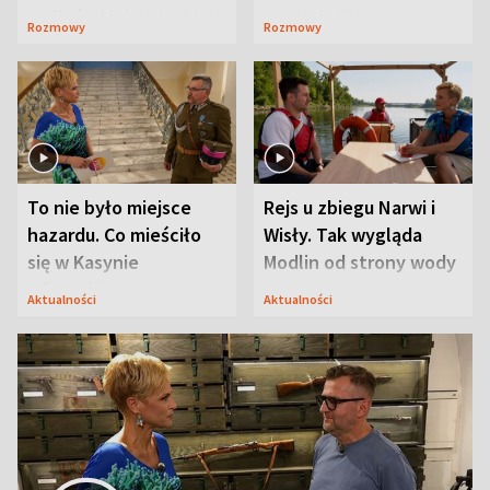
Waligórskiej-Lisieckiej.
Maciusiu I”
Rozmowy
Rozmowy
Mąż nie odpuszcza
To nie było miejsce
Rejs u zbiegu Narwi i
hazardu. Co mieściło
Wisły. Tak wygląda
się w Kasynie
Modlin od strony wody
Oficerskim?
Aktualności
Aktualności