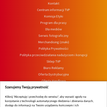
Kontakt
Centrum informacji TVP
Komisja Etyki
Program dla prasy
Dla mediów
Serwis fotograficzny
Merchandising (znaki)
Polityka Prywatności
Polityka przeciwdziałania nadużyciom i korupcji
Sklep TVP
Biuro Reklamy
Oferta Dystrybucyjna
Oferta Handlowa
Dostępność
Szanujemy Twoją prywatność
Moje zgody
Kliknij "Akceptuję i przechodzę do serwisu", aby wyrazić zgody na
Procedura zgłoszeń wewnętrznych
korzystanie z technologii automatycznego śledzenia i zbierania danych,
dostęp do informacji na Twoim urządzeniu końcowym i ich