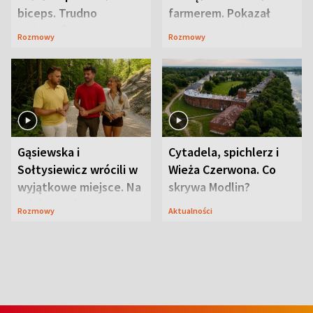
biceps. Trudno
farmerem. Pokazał
uwierzyć, co przeszła
swoje niezwykłe
Rozmowy
Rozmowy
wcześniej
ranczo
Gąsiewska i
Cytadela, spichlerz i
Sołtysiewicz wrócili w
Wieża Czerwona. Co
wyjątkowe miejsce. Na
skrywa Modlin?
szlaku czekał
Rozmowy
Aktualności
niedźwiedź