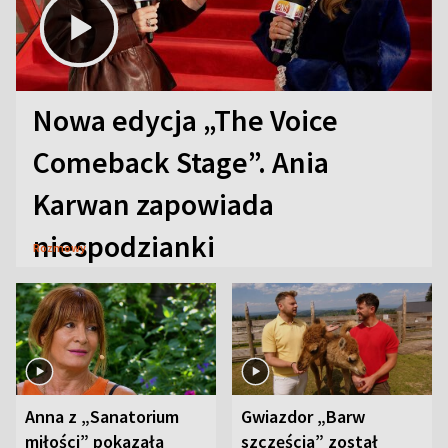
Nowa edycja „The Voice
Comeback Stage”. Ania
Karwan zapowiada
niespodzianki
Rozmowy
Anna z „Sanatorium
Gwiazdor „Barw
miłości” pokazała
szczęścia” został