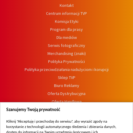
Kontakt
Centrum informacji TVP
Komisja Etyki
Program dla prasy
Dla mediów
Serwis fotograficzny
Merchandising (znaki)
Polityka Prywatności
Polityka przeciwdziałania nadużyciom i korupcji
Sklep TVP
Biuro Reklamy
Oferta Dystrybucyjna
Oferta Handlowa
Dostępność
Szanujemy Twoją prywatność
Moje zgody
Kliknij "Akceptuję i przechodzę do serwisu", aby wyrazić zgody na
Procedura zgłoszeń wewnętrznych
korzystanie z technologii automatycznego śledzenia i zbierania danych,
dostęp do informacji na Twoim urządzeniu końcowym i ich