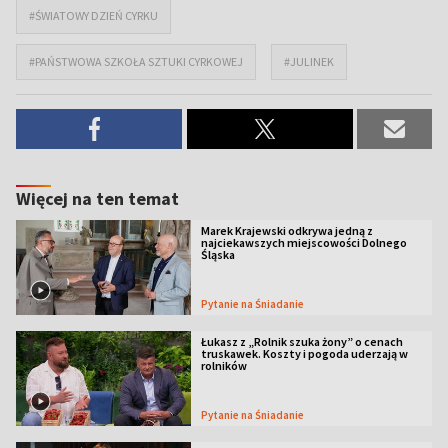
#ŚWIATOWY DZIEŃ CYRKU
#PAŃSTWOWA SZKOŁA SZTUKI CYRKOWEJ
#JULINEK
Więcej na ten temat
Marek Krajewski odkrywa jedną z
najciekawszych miejscowości Dolnego
Śląska
Pytanie na Śniadanie
Łukasz z „Rolnik szuka żony” o cenach
truskawek. Koszty i pogoda uderzają w
rolników
Pytanie na Śniadanie