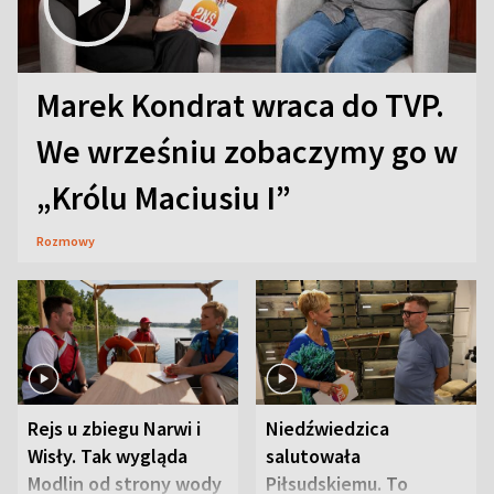
Marek Kondrat wraca do TVP.
We wrześniu zobaczymy go w
„Królu Maciusiu I”
Rozmowy
Rejs u zbiegu Narwi i
Niedźwiedzica
Wisły. Tak wygląda
salutowała
Modlin od strony wody
Piłsudskiemu. To