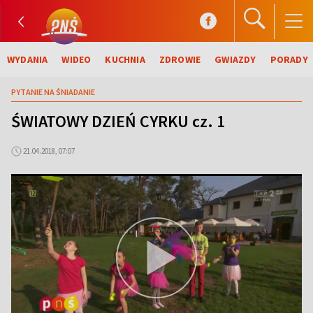
WYDANIA
WIDEO
KUCHNIA
ZDROWIE
GWIAZDY
PORADY
PYTANIE NA ŚNIADANIE
ŚWIATOWY DZIEŃ CYRKU cz. 1
21.04.2018, 07:07