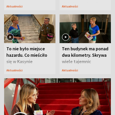
niejedyna tajemnica
Aktualności
Aktualności
Modlina
To nie było miejsce
Ten budynek ma ponad
hazardu. Co mieściło
dwa kilometry. Skrywa
się w Kasynie
wiele tajemnic
Oficerskim?
Aktualności
Aktualności